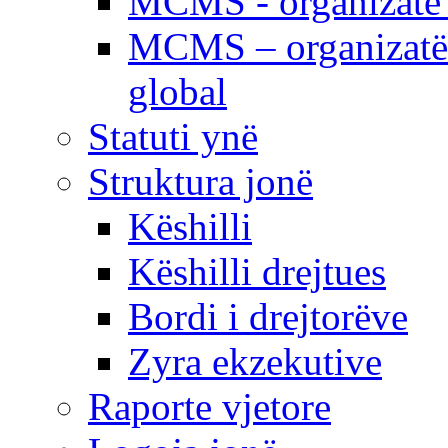
MCMS - organizatë e
MCMS – organizatë 
global
Statuti ynë
Struktura jonë
Këshilli
Këshilli drejtues
Bordi i drejtorëve
Zyra ekzekutive
Raporte vjetore