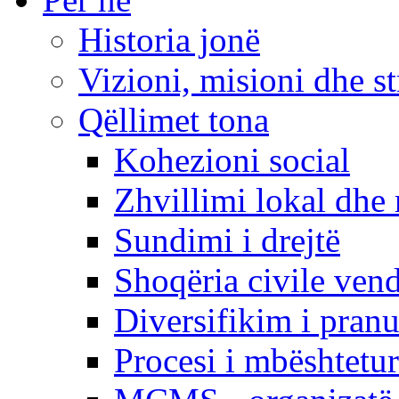
Historia jonë
Vizioni, misioni dhe st
Qëllimet tona
Kohezioni social
Zhvillimi lokal dhe 
Sundimi i drejtë
Shoqëria civile ven
Diversifikim i pranu
Procesi i mbështetur