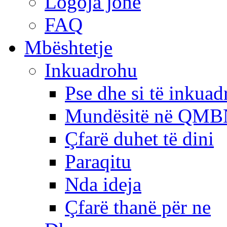
Logoja jonë
FAQ
Mbështetje
Inkuadrohu
Pse dhe si të inkua
Mundësitë në QMB
Çfarë duhet të dini
Paraqitu
Nda ideja
Çfarë thanë për ne