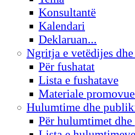
Konsultantë
Kalendari
Deklaruan...
Ngritja e vetëdijes dhe
Për fushatat
Lista e fushatave
Materiale promovue
Hulumtime dhe publi
Për hulumtimet dhe
Lista e hulumtimev