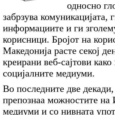
односно гл
забрзува комуникацијата, 
информациите и ги зголем
корисници. Бројот на кори
Македонија расте секој ден
креирани веб-сајтови како
социјалните медиуми.
Во последните две декади,
препознаа можностите на 
медиуми и со нивната упот