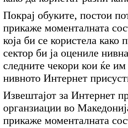
Покрај обуките, постои пот
прикаже моменталната сост
која би се користела како 
сектор би ја оцениле нивна
следните чекори кои ќе им
нивното Интернет присуст
Извештајот за Интернет пр
органзиации во Македонија
прикаже моменталната сост