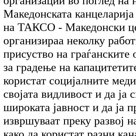
организации во поглед на 
Македонската канцеларија
на ТАКСО - Македонски це
организираа неколку рабо
присуство на граѓанските
за градење на капацитетит
користат социјалните меди
својата видливост и да ја 
широката јавност и да ја п
извршуваат преку развој на
како да користат разни ка