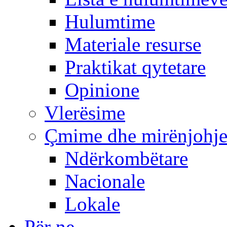
Hulumtime
Materiale resurse
Praktikat qytetare
Opinione
Vlerësime
Çmime dhe mirënjohj
Ndërkombëtare
Nacionale
Lokale
Për ne