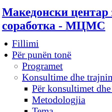
Македонски центар 
соработка - МЦМС
Fillimi
Për punën tonë
Programet
Konsultime dhe trajni
Për konsultimet dhe
Metodologjia
Tema