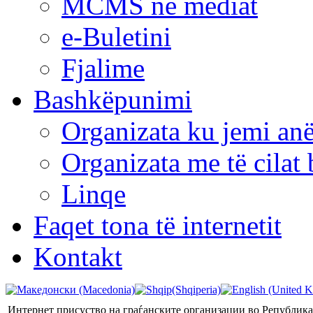
MCMS në mediat
e-Buletini
Fjalime
Bashkëpunimi
Organizata ku jemi anë
Organizata me të cila
Linqe
Faqet tona të internetit
Kontakt
Интернет присуство на граѓанските организации во Републик