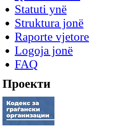
Statuti ynë
Struktura jonë
Raporte vjetore
Logoja jonë
FAQ
Проекти