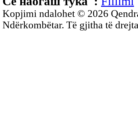
Се наоѓаш тука :
Fillimi
Kopjimi ndalohet © 2026 Qend
Ndërkombëtar. Të gjitha të drejta