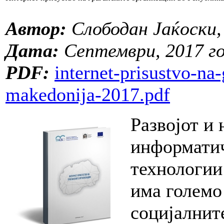
Aвтор:
Слободан Јаќоски,
Дата:
Септември, 2017 г
PDF:
internet-prisustvo-na
makedonija-2017.pdf
Развојот и
информати
технологии
има големо
социјалнит