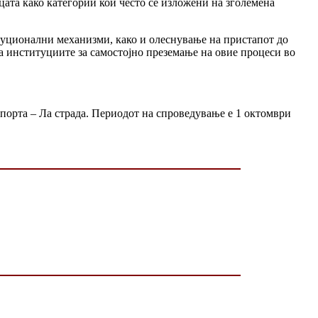
цата како категории кои често се изложени на зголемена
туционални механизми, како и олеснување на пристапот до
на институциите за самостојно преземање на овие процеси во
порта – Ла страда. Периодот на спроведување е 1 октомври