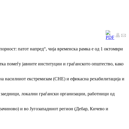
рност: патот напред“, чија временска рамка е од 1 октомври
тка помеѓу јавните институции и граѓанското општество, како
 на насилниот екстремизам (СНЕ) и ефикасна рехабилитација и
 заедници, локални граѓански организации, работници од
рачиново) и во Југозападниот регион (Дебар, Кичево и