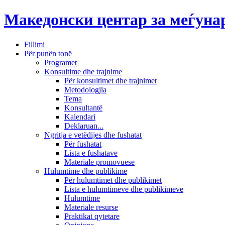
Македонски центар за меѓун
Fillimi
Për punën tonë
Programet
Konsultime dhe trajnime
Për konsultimet dhe trajnimet
Metodologjia
Tema
Konsultantë
Kalendari
Deklaruan...
Ngritja e vetëdijes dhe fushatat
Për fushatat
Lista e fushatave
Materiale promovuese
Hulumtime dhe publikime
Për hulumtimet dhe publikimet
Lista e hulumtimeve dhe publikimeve
Hulumtime
Materiale resurse
Praktikat qytetare