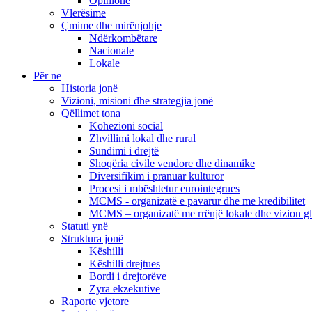
Opinione
Vlerësime
Çmime dhe mirënjohje
Ndërkombëtare
Nacionale
Lokale
Për ne
Historia jonë
Vizioni, misioni dhe strategjia jonë
Qëllimet tona
Kohezioni social
Zhvillimi lokal dhe rural
Sundimi i drejtë
Shoqëria civile vendore dhe dinamike
Diversifikim i pranuar kulturor
Procesi i mbështetur eurointegrues
MCMS - organizatë e pavarur dhe me kredibilitet
MCMS – organizatë me rrënjë lokale dhe vizion g
Statuti ynë
Struktura jonë
Këshilli
Këshilli drejtues
Bordi i drejtorëve
Zyra ekzekutive
Raporte vjetore