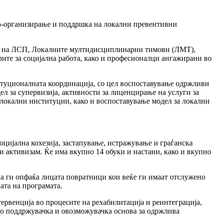
 ко-организирање и поддршка на локални превентивни
те на ЛСП, Локалните мултидисциплинарни тимови (ЛМТ),
рите за социјална работа, како и професионалци ангажирани во
итуционалната координација, со цел воспоставување одржливи
л за супервизија, активности за лиценцирање на услуги за
 локални институции, како и воспоставување модел за локални
оцијална кохезија, застапување, истражување и граѓанска
и активизам. Ќе има вкупно 14 обуки и настани, како и вкупно
а ги опфаќа лицата повратници кои веќе ги имаат отслужено
ата на програмата.
тервенција во процесите на рехабилитација и реинтеграција,
ето поддржувачка и овозможувачка основа за одржлива