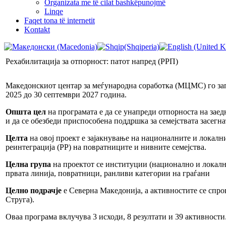
Organizata me të cilat bashkëpunojmë
Linqe
Faqet tona të internetit
Kontakt
Рехабилитација за отпорност: патот напред (РРП)
Македонскиот центар за меѓународна соработка (МЦМС) го запо
2025 до 30 септември 2027 година.
Општа цел
на програмата е да се унапреди отпорноста на зае
и да се обезбеди приспособена поддршка за семејствата засегн
Целта
на овој проект е зајакнување на националните и локал
реинтеграција (РР) на повратниците и нивните семејства.
Целна група
на проектот се институции (национално и локалн
првата линија, повратници, ранливи категории на граѓани
Целно подрачје
е Северна Македонија, а активностите се спров
Струга).
Оваа програма вклучува 3 исходи, 8 резултати и 39 активности