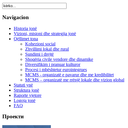
Navigacion
Historia jonë
Vizioni, misioni dhe strategjia jonë
Qëllimet tona
Kohezioni social
Zhvillimi lokal dhe rural
Sundimi i drejtë
Shoqëria civile vendore dhe dinamike
Diversifikim i pranuar kulturor
Procesi i mbështetur eurointegrues
MCMS - organizatë e pavarur dhe me kredibilitet
MCMS – organizatë me rrënjë lokale dhe vizion global
Statuti ynë
Struktura jonë
Raporte vjetore
Logoja jonë
FAQ
Проекти