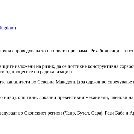
чна спроведувањето на новата програма „Рехабилитација за отпо
дниците изложени на ризик, да се поттикне конструктивна сорабо
ати од процесите на радикализација.
ните капацитети во Северна Македонија за одржливо спречување
о ниво), општини, локални превентивни механизми, членови на
едуваат во Скопскиот регион (Чаир, Бутел, Сарај, Гази Баба и А
.