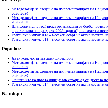
Методологија за следење на имплементацијата на Национа
2026-2030
Методологија за следење на имплементацијата на Национа
2026-2030
Платформата на граѓански организации за борба против к
престолнина на културата 2028 година“, по скратена пост
Граѓански импулс #18 – месечен осврт на активностите н
Граѓански импулс #18 – месечен осврт на активностите н
Popullore
Јавен конкурс за извршни директори
Методологија за следење на имплементацијата на Национа
2026-2030
Методологија за следење на имплементацијата на Национа
2026-2030
Општините на првата линија: впечатоци од студиската по
Граѓански импулс #17 – месечен осврт на активностите н
Na ndiqni