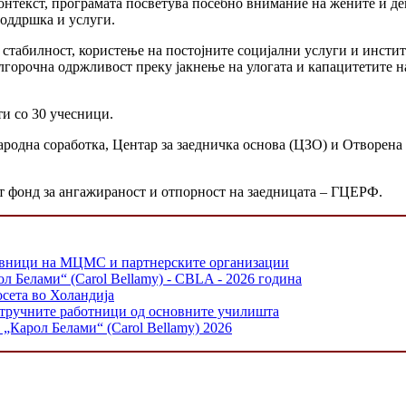
онтекст, програмата посветува посебно внимание на жените и де
поддршка и услуги.
 стабилност, користење на постојните социјални услуги и инсти
олгорочна одржливост преку јакнење на улогата и капацитетите 
ти со 30 учесници.
родна соработка, Центар за заедничка основа (ЦЗО) и Отворена 
т фонд за ангажираност и отпорност на заедницата – ГЦЕРФ.
тавници на МЦМС и партнерските организации
л Белами“ (Carol Bellamy) - CBLA - 2026 година
осета во Холандија
стручните работници од основните училишта
„Карол Белами“ (Carol Bellamy) 2026