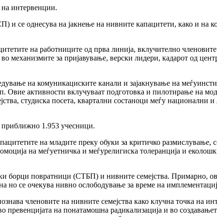
 на интервенции.
СП) и се однесува на јакнење на нивните капацитети, како и на
ацитетите на работниците од прва линија, вклучително членови
во механизмите за пријавување, верски лидери, кадарот од цент
редување на комуникациските канали и зајакнување на меѓуинст
п. Овие активности вклучуваат подготовка и пилотирање на моде
јства, студиска посета, квартални состаноци меѓу национални и
о приближно 1.953 учесници.
пацитетите на младите преку обуки за критичко размислување, с
ромоција на меѓуетничка и меѓурелигиска толеранција и еколошк
ки борци повратници (СТБП) и нивните семејства. Примарно, ов
зна но се очекува нивно ослободување за време на имплементациј
ознава членовите на нивните семејства како клучна точка на ин
 во превенцијата на понатамошна радикализација и во создавањ