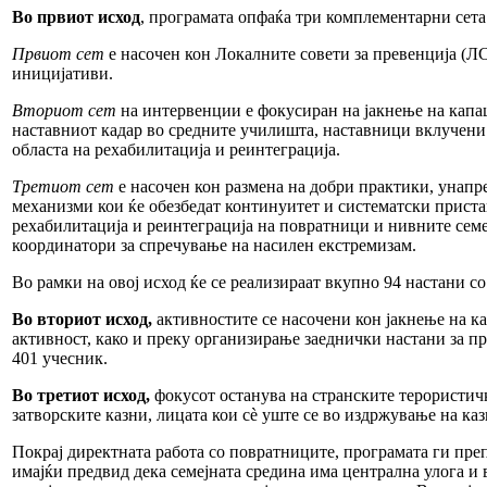
Во првиот исход
, програмата опфаќа три комплементарни сета
Првиот сет
е насочен кон Локалните совети за превенција (Л
иницијативи.
Вториот сет
на интервенции е фокусиран на јакнење на кап
наставниот кадар во средните училишта, наставници вклучени 
областа на рехабилитација и реинтеграција.
Третиот сет
е насочен кон размена на добри практики, унап
механизми кои ќе обезбедат континуитет и систематски приста
рехабилитација и реинтеграција на повратници и нивните семе
координатори за спречување на насилен екстремизам.
Во рамки на овој исход ќе се реализираат вкупно 94 настани с
Во вториот исход,
активностите се насочени кон јакнење на ка
активност, како и преку организирање заеднички настани за п
401 учесник.
Во третиот исход,
фокусот останува на странските терористич
затворските казни, лицата кои сè уште се во издржување на ка
Покрај директната работа со повратниците, програмата ги преп
имајќи предвид дека семејната средина има централна улога и