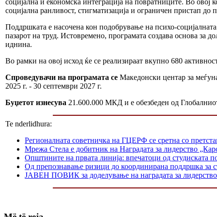
социјална и економска интеграција на повратниците. Во овој к
социјална ранливост, стигматизација и ограничен пристап до 
Поддршката е насочена кон подобрување на психо-социјалната
пазарот на труд. Истовремено, програмата создава основа за д
иднина.
Во рамки на овој исход ќе се реализираат вкупно 680 активнос
Спроведувачи
на програмата се
Македонски центар за меѓуна
2025 г. - 30 септември 2027 г.
Буџетот изнесува
21.600.000 МКД и е обезбеден од Глобалнио
Te nderlidhura:
Регионалната советничка на ГЦЕРФ се сретна со претс
Мрежа Стела е добитник на Наградата за лидерство „Каро
Општините на првата линија: впечатоци од студиската п
Од препознавање ризици до координирана поддршка за 
ЈАВЕН ПОВИК за доделување на наградата за лидерство 
Më të reja