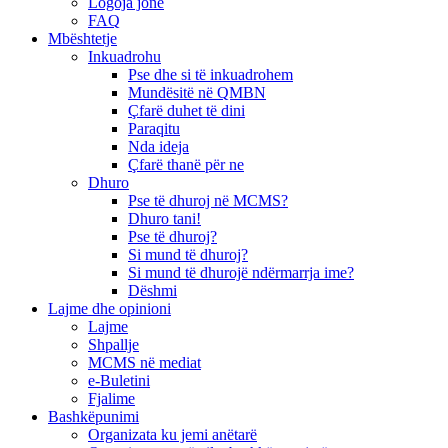
Logoja jonë
FAQ
Mbështetje
Inkuadrohu
Pse dhe si të inkuadrohem
Mundësitë në QMBN
Çfarë duhet të dini
Paraqitu
Nda ideja
Çfarë thanë për ne
Dhuro
Pse të dhuroj në MCMS?
Dhuro tani!
Pse të dhuroj?
Si mund të dhuroj?
Si mund të dhurojë ndërmarrja ime?
Dëshmi
Lajme dhe opinioni
Lajme
Shpallje
MCMS në mediat
e-Buletini
Fjalime
Bashkëpunimi
Organizata ku jemi anëtarë