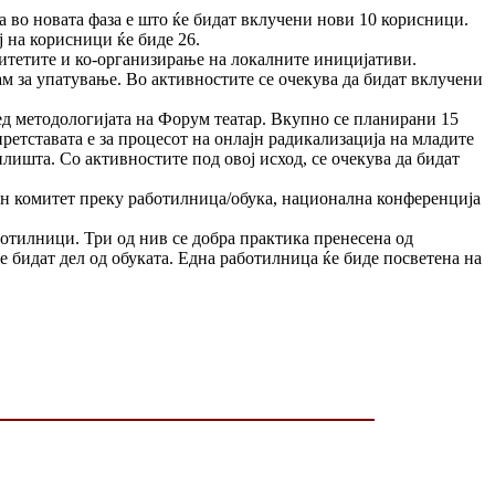
 во новата фаза е што ќе бидат вклучени нови 10 корисници.
 на корисници ќе биде 26.
цитетите и ко-организирање на локалните иницијативи.
ам за упатување. Во активностите се очекува да бидат вклучени
ед методологијата на Форум театар. Вкупно се планирани 15
ретставата е за процесот на онлајн радикализација на младите
лишта. Со активностите под овој исход, се очекува да бидат
ен комитет преку работилница/обука, национална конференција
ботилници. Три од нив се добра практика пренесена од
 бидат дел од обуката. Една работилница ќе биде посветена на