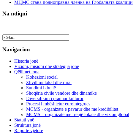
МЦМС стана полноправна членка на Глобалната коалици
Na ndiqni
Navigacion
Historia jonë
Vizioni, misioni dhe strategjia jonë
Qëllimet tona
Kohezioni social
Zhvillimi lokal dhe rural
Sundimi i drejtë
Shoqëria civile vendore dhe dinamike
Diversifikim i pranuar kulturor
Procesi i mbështetur eurointegrues
MCMS - organizatë e pavarur dhe me kredibilitet
MCMS – organizatë me rrënjë lokale dhe vizion global
Statuti ynë
Struktura jonë
Raporte vjetore