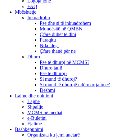
Logoja jonë
FAQ
Mbështetje
Inkuadrohu
Pse dhe si të inkuadrohem
Mundësitë në QMBN
Çfarë duhet të dini
Paraqitu
Nda ideja
Çfarë thanë për ne
Dhuro
Pse të dhuroj në MCMS?
Dhuro tani!
Pse të dhuroj?
Si mund të dhuroj?
Si mund të dhurojë ndërmarrja ime?
Dëshmi
Lajme dhe opinioni
Lajme
Shpallje
MCMS në mediat
e-Buletini
Fjalime
Bashkëpunimi
Organizata ku jemi anëtarë