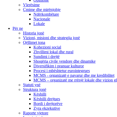
Opinione
Vlerësime
Çmime dhe mirënjohje
Ndërkombëtare
Nacionale
Lokale
Për ne
Historia jonë
Vizioni, misioni dhe strategjia jonë
Qëllimet tona
Kohezioni social
Zhvillimi lokal dhe rural
Sundimi i drejtë
Shoqëria civile vendore dhe dinamike
Diversifikim i pranuar kulturor
Procesi i mbështetur eurointegrues
MCMS - organizatë e pavarur dhe me kredibilitet
MCMS – organizatë me rrënjë lokale dhe vizion g
Statuti ynë
Struktura jonë
Këshilli
Këshilli drejtues
Bordi i drejtorëve
Zyra ekzekutive
Raporte vjetore