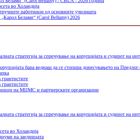
л Белами“ (Carol Bellamy) - CBLA - 2026 година
осета во Холандија
стручните работници од основните училишта
„Карол Белами“ (Carol Bellamy) 2026
лната стратегија за спречување на корупцијата и судирот на ин
орупцијата бара веднаш да се стопира донесувањето на Предлог-
апка
а грантистите
а грантистите
тавници на МЦМС и партнерските организации
лната стратегија за спречување на корупцијата и судирот на ин
сета во Холандија
едиуми на заедницата