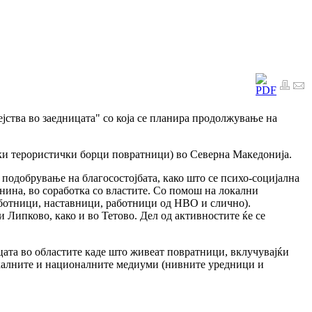
јства во заедницата" со која се планира продолжување на
ски терористички борци повратници) во Северна Македонија.
 подобрување на благосостојбата, како што се психо-социјална
ина, во соработка со властите. Со помош на локални
работници, наставници, работници од НВО и слично).
 Липково, како и во Тетово. Дел од активностите ќе се
ицата во областите каде што живеат повратници, вклучувајќи
окалните и националните медиуми (нивните уредници и