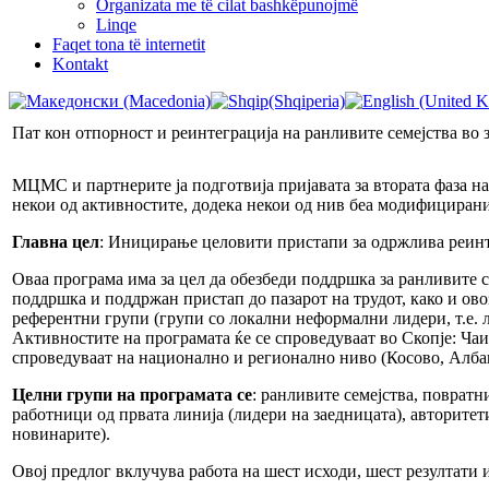
Organizata me të cilat bashkëpunojmë
Linqe
Faqet tona të internetit
Kontakt
Пат кон отпорност и реинтеграција на ранливите семејства во 
МЦМС и партнерите ја подготвија пријавата за втората фаза на
некои од активностите, додека некои од нив беа модифицирани 
Главна цел
: Иницирање целовити пристапи за одржлива реинте
Оваа програма има за цел да обезбеди поддршка за ранливите с
поддршка и поддржан пристап до пазарот на трудот, како и о
референтни групи (групи со локални неформални лидери, т.е. л
Активностите на програмата ќе се спроведуваат во Скопје: Чаи
спроведуваат на национално и регионално ниво (Косово, Албан
Целни групи на програмата се
: ранливите семејства, поврат
работници од првата линија (лидери на заедницата), авторит
новинарите).
Овој предлог вклучува работа на шест исходи, шест резултати и