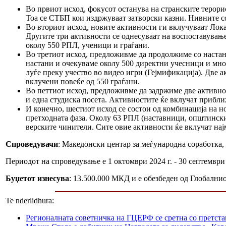
Во првиот исход, фокусот останува на странските терори
Тоа се СТБП кои издржуваат затворски казни. Нивните со
Во вториот исход, новите активности ги вклучуваат Лок
Другите три активности се однесуваат на воспоставување
околу 550 РПЛ, ученици и граѓани.
Во третиот исход, предложивме да продолжиме со настан
настани и очекуваме околу 500 директни учесници и мног
луѓе преку учество во видео игри (Гејмификација). Две 
вклучени повеќе од 550 граѓани.
Во петтиот исход, предложивме да задржиме две активно
и една студиска посета. Активностите ќе вклучат прибл
И конечно, шестиот исход се состои од комбинација на н
претходната фаза. Околу 63 РПЛ (наставници, општински 
верските чинители. Сите овие активности ќе вклучат нај
Спроведувачи
: Македонски центар за меѓународна соработка,
Периодот на спроведување е 1 октомври 2024 г. - 30 септември 
Буџетот изнесува
: 13.500.000 МКД и е обезбеден од Глобални
Te nderlidhura:
Регионалната советничка на ГЦЕРФ се сретна со претс