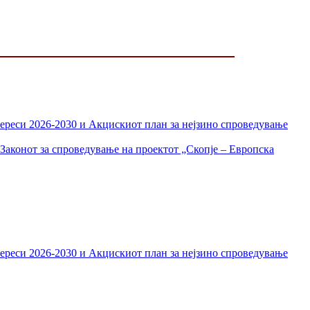
тереси 2026-2030 и Акцискиот план за нејзино спроведување
Законот за спроведување на проектот „Скопје – Европска
тереси 2026-2030 и Акцискиот план за нејзино спроведување