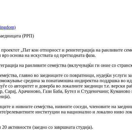
заедницата (РРП)
 проектот „Пат кон отпорност и реинтеграција на ранливите семе
врз основа на искуствата од претходната фаза.
грација на ранливите семејства (вклучувајќи ги оние со стран
емејства, главно во заедниците со повратници, нудејќи услуги за
возможување средина за понатамошна индиректна поддршка во идн
уѓе со авторитет и доверба во локалните заедници т.е. верски 
р, Сарај, Арачиново, Гази Баба, Бутел и Студеничани; Куманово и
ија).
ниците и нивните семејства, нивните соседи, членовите на заедн
етите/релевантните институции на национално и локално ниво л
 20 активности (заедно со завршната студија).