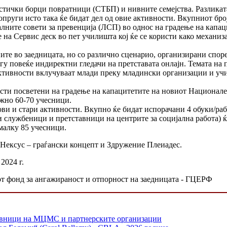
стички борци повратници (СТБП) и нивните семејства. Разликата
пруги исто така ќе бидат дел од овие активности. Вкупниот број
алните совети за превенција (ЛСП) во однос на градење на капа
 на Сервис деск во пет училишта кој ќе се користи како механиз
ите во заедницата, но со различно сценарио, организирани спор
у повеќе индиректни гледачи на претставата онлајн. Темата на п
активности вклучуваат млади преку младински организации и учи
сти посветени на градење на капацитетите на новиот Национал
ижно 60-70 учесници.
ови и стари активности. Вкупно ќе бидат испорачани 4 обуки/ра
службеници и претставници на центрите за социјална работа) ќе
малку 85 учесници.
 Нексус – граѓански концепт и Здружение Плеиадес.
2024 г.
от фонд за ангажираност и отпорност на заедницата - ГЦЕРФ
тавници на МЦМС и партнерските организации