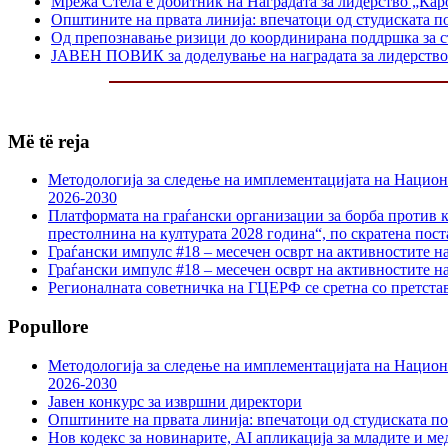
Мрежа Стела е добитник на Наградата за лидерство „Каро
Општините на првата линија: впечатоци од студиската п
Од препознавање ризици до координирана поддршка за 
ЈАВЕН ПОВИК за доделување на наградата за лидерство 
Më të reja
Методологија за следење на имплементацијата на Национа
2026-2030
Платформата на граѓански организации за борба против к
престолнина на културата 2028 година“, по скратена пост
Граѓански импулс #18 – месечен осврт на активностите н
Граѓански импулс #18 – месечен осврт на активностите н
Регионалната советничка на ГЦЕРФ се сретна со претс
Popullore
Методологија за следење на имплементацијата на Национа
2026-2030
Јавен конкурс за извршни директори
Општините на првата линија: впечатоци од студиската по
Нов кодекс за новинарите, AI апликација за младите и м