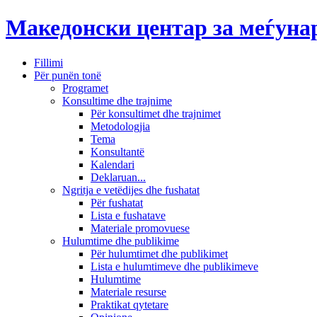
Македонски центар за меѓун
Fillimi
Për punën tonë
Programet
Konsultime dhe trajnime
Për konsultimet dhe trajnimet
Metodologjia
Tema
Konsultantë
Kalendari
Deklaruan...
Ngritja e vetëdijes dhe fushatat
Për fushatat
Lista e fushatave
Materiale promovuese
Hulumtime dhe publikime
Për hulumtimet dhe publikimet
Lista e hulumtimeve dhe publikimeve
Hulumtime
Materiale resurse
Praktikat qytetare