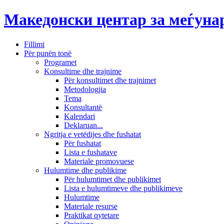
Македонски центар за меѓун
Fillimi
Për punën tonë
Programet
Konsultime dhe trajnime
Për konsultimet dhe trajnimet
Metodologjia
Tema
Konsultantë
Kalendari
Deklaruan...
Ngritja e vetëdijes dhe fushatat
Për fushatat
Lista e fushatave
Materiale promovuese
Hulumtime dhe publikime
Për hulumtimet dhe publikimet
Lista e hulumtimeve dhe publikimeve
Hulumtime
Materiale resurse
Praktikat qytetare