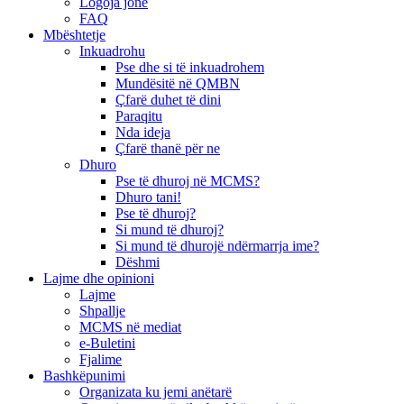
Logoja jonë
FAQ
Mbështetje
Inkuadrohu
Pse dhe si të inkuadrohem
Mundësitë në QMBN
Çfarë duhet të dini
Paraqitu
Nda ideja
Çfarë thanë për ne
Dhuro
Pse të dhuroj në MCMS?
Dhuro tani!
Pse të dhuroj?
Si mund të dhuroj?
Si mund të dhurojë ndërmarrja ime?
Dëshmi
Lajme dhe opinioni
Lajme
Shpallje
MCMS në mediat
e-Buletini
Fjalime
Bashkëpunimi
Organizata ku jemi anëtarë