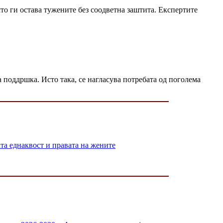
о ги остава тужените без соодветна заштита. Експертите
поддршка. Исто така, се нагласува потребата од поголема
 еднаквост и правата на жените