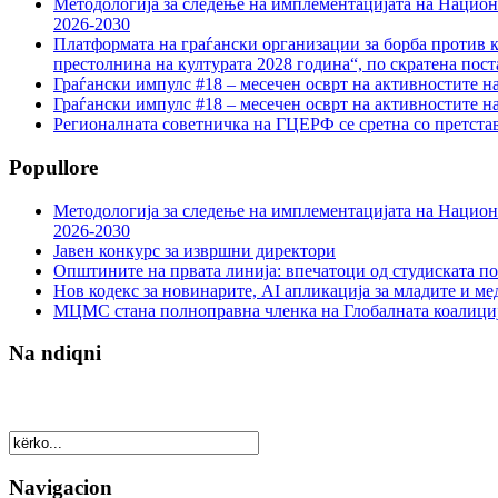
Методологија за следење на имплементацијата на Национа
2026-2030
Платформата на граѓански организации за борба против к
престолнина на културата 2028 година“, по скратена пост
Граѓански импулс #18 – месечен осврт на активностите н
Граѓански импулс #18 – месечен осврт на активностите н
Регионалната советничка на ГЦЕРФ се сретна со претс
Popullore
Методологија за следење на имплементацијата на Национа
2026-2030
Јавен конкурс за извршни директори
Општините на првата линија: впечатоци од студиската по
Нов кодекс за новинарите, AI апликација за младите и м
МЦМС стана полноправна членка на Глобалната коалици
Na ndiqni
Navigacion