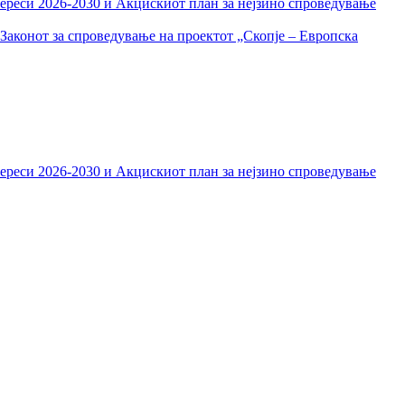
тереси 2026-2030 и Акцискиот план за нејзино спроведување
Законот за спроведување на проектот „Скопје – Европска
тереси 2026-2030 и Акцискиот план за нејзино спроведување