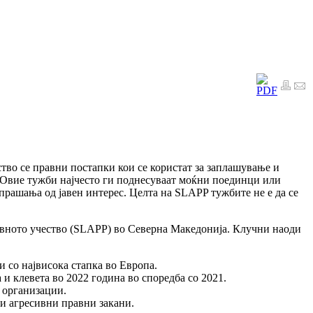
чество се правни постапки кои се користат за заплашување и
 Овие тужби најчесто ги поднесуваат моќни поединци или
прашања од јавен интерес. Целта на SLAPP тужбите не е да се
авното учество (SLAPP) во Северна Македонија. Клучни наоди
и со највисока стапка во Европа.
и клевета во 2022 година во споредба со 2021.
 организации.
 и агресивни правни закани.