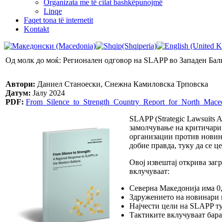
Organizata me të cilat bashkëpunojmë
Linqe
Faqet tona të internetit
Kontakt
Од молк до моќ: Регионален одговор на SLAPP во Западен Бал
Автори:
Даниел Станоески, Снежна Камиловска Трповска
Датум:
Јалу 2024
PDF:
From_Silence_to_Strength_Country_Report_for_North_Mace
SLAPP (Strategic Lawsuits 
замолчување на критичари
организации против новина
добие правда, туку да се ц
Овој извештај открива заг
вклучуваат:
Северна Македонија има 0,2
Здружението на новинари н
Најчести цели на SLAPP т
Тактиките вклучуваат бара