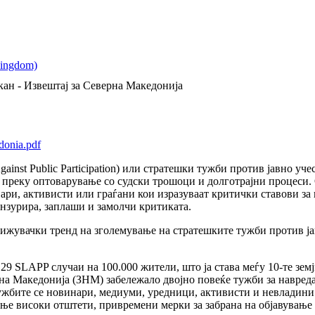
кан - Извештај за Северна Македонија
donia.pdf
Against Public Participation) или стратешки тужби против јавно у
 преку оптоварување со судски трошоци и долготрајни процеси.
ри, активисти или граѓани кои изразуваат критички ставови за 
ензурира, заплаши и замолчи критиката.
рижувачки тренд на зголемување на стратешките тужби против ј
9 SLAPP случаи на 100.000 жители, што ја става меѓу 10-те земј
а Македонија (ЗНМ) забележало двојно повеќе тужби за навреда 
ужбите се новинари, медиуми, уредници, активисти и невладини
ње високи отштети, привремени мерки за забрана на објавување