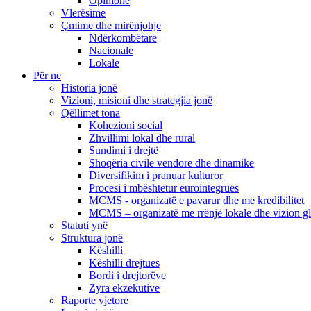
Opinione
Vlerësime
Çmime dhe mirënjohje
Ndërkombëtare
Nacionale
Lokale
Për ne
Historia jonë
Vizioni, misioni dhe strategjia jonë
Qëllimet tona
Kohezioni social
Zhvillimi lokal dhe rural
Sundimi i drejtë
Shoqëria civile vendore dhe dinamike
Diversifikim i pranuar kulturor
Procesi i mbështetur eurointegrues
MCMS - organizatë e pavarur dhe me kredibilitet
MCMS – organizatë me rrënjë lokale dhe vizion g
Statuti ynë
Struktura jonë
Këshilli
Këshilli drejtues
Bordi i drejtorëve
Zyra ekzekutive
Raporte vjetore