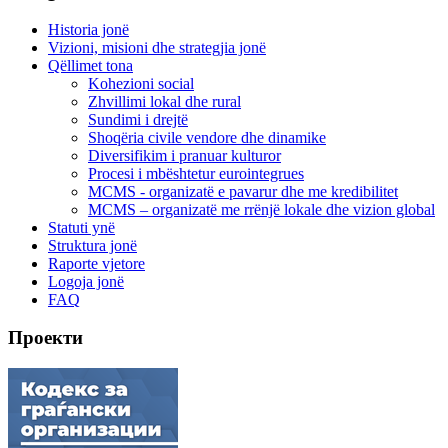
Historia jonë
Vizioni, misioni dhe strategjia jonë
Qëllimet tona
Kohezioni social
Zhvillimi lokal dhe rural
Sundimi i drejtë
Shoqëria civile vendore dhe dinamike
Diversifikim i pranuar kulturor
Procesi i mbështetur eurointegrues
MCMS - organizatë e pavarur dhe me kredibilitet
MCMS – organizatë me rrënjë lokale dhe vizion global
Statuti ynë
Struktura jonë
Raporte vjetore
Logoja jonë
FAQ
Проекти