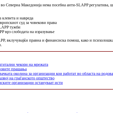
 во Северна Македонија нема посебна анти-SLAPP регулатива, шт
 клевета и навреда
Европскиот суд за човекови права
SLAPP тужби
PP врз слободата на изразување
P, вклучувајќи правна и финансиска помош, како и психолошка 
.
игитални чекори на мрежата
одовите прашања
 околина за организации кои работат во областа на родовата
азвој на граѓанското општество
нските организации остануваат исти