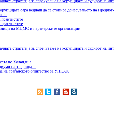
лната стратегија за спречување на корупцијата и судирот на ин
орупцијата бара веднаш да се стопира донесувањето на Предлог-
апка
а грантистите
а грантистите
тавници на МЦМС и партнерските организации
лната стратегија за спречување на корупцијата и судирот на ин
сета во Холандија
едиуми на заедницата
ја на граѓанското општество за УНКАК