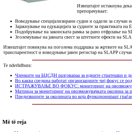
Извештајот истакнува дека
препорачуваат:
Воведување специјализирани судии и оддели за случаи на
Зајакнување на едукацијата за судиите за практиката на 
Подобрување на законската рамка за рано отфрлање на 
Зголемување на јавната свест за штетните ефекти на SLA
Извештајот повикува на поголема поддршка за жртвите на SLAP
транспарентност и воведување јавен регистар на SLAPP случаи
Te nderlidhura:
Членките на БЦСДН разговараа за идните стратешки и д
Во каква средина работат организациите чиј фокус се р
ИСТРАЖУВАЊЕ ВО ФОКУС: мониторинг на овозможувачката
Матрица за мониторинг на овозможувачката околина за р
Предизвиците за околината во која функционираат граѓа
Më të reja