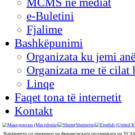
MCMS në mediat
e-Buletini
Fjalime
Bashkëpunimi
Organizata ku jemi anë
Organizata me të cila
Linqe
Faqet tona të internetit
Kontakt
Влијанието од прекинот на финансиската поддршката на УСАИ