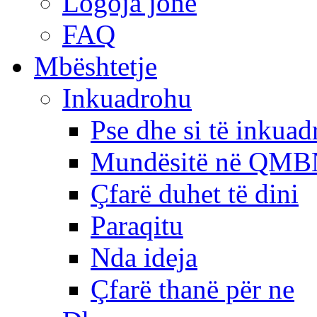
Logoja jonë
FAQ
Mbështetje
Inkuadrohu
Pse dhe si të inkua
Mundësitë në QMB
Çfarë duhet të dini
Paraqitu
Nda ideja
Çfarë thanë për ne