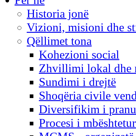
Historia jonë
Vizioni, misioni dhe st
Qëllimet tona
Kohezioni social
Zhvillimi lokal dhe 
Sundimi i drejtë
Shoqëria civile ven
Diversifikim i pranu
Procesi i mbështetur