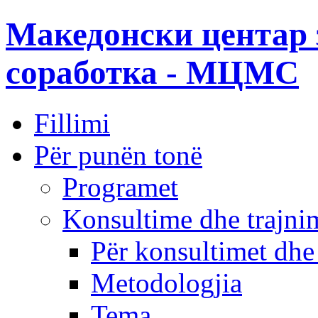
Македонски центар 
соработка - МЦМС
Fillimi
Për punën tonë
Programet
Konsultime dhe trajni
Për konsultimet dhe
Metodologjia
Tema