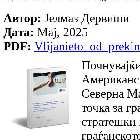
Автор:
Јелмаз Дервиши
Дата:
Мај, 2025
PDF:
Vlijanieto_od_prek
Почнувајќи
Американск
Северна Ма
точка за г
стратешки 
граѓанскот