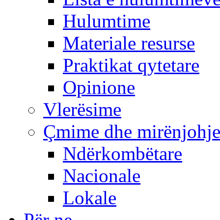
Hulumtime
Materiale resurse
Praktikat qytetare
Opinione
Vlerësime
Çmime dhe mirënjohj
Ndërkombëtare
Nacionale
Lokale
Për ne