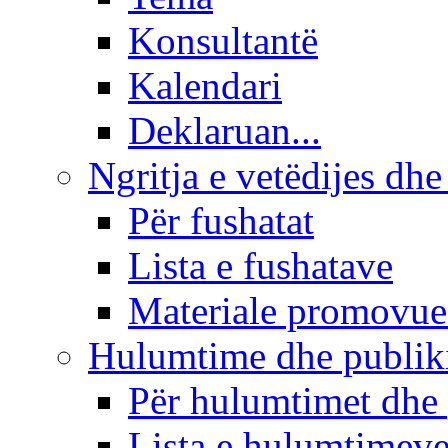
Konsultantë
Kalendari
Deklaruan...
Ngritja e vetëdijes dhe
Për fushatat
Lista e fushatave
Materiale promovue
Hulumtime dhe publi
Për hulumtimet dhe
Lista e hulumtimev