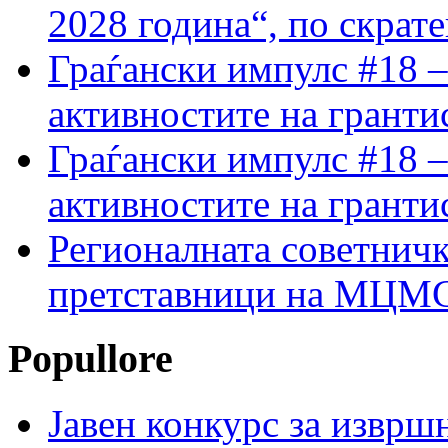
2028 година“, по скрат
Граѓански импулс #18 –
активностите на гранти
Граѓански импулс #18 –
активностите на гранти
Регионалната советничк
претставници на МЦМС 
Popullore
Јавен конкурс за изврш