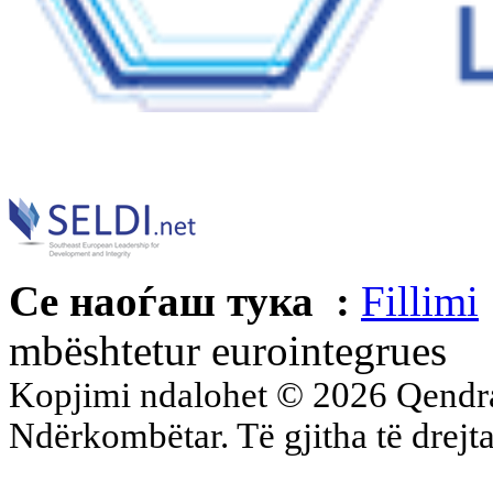
Се наоѓаш тука :
Fillimi
mbështetur eurointegrues
Kopjimi ndalohet © 2026 Qend
Ndërkombëtar. Të gjitha të drejta