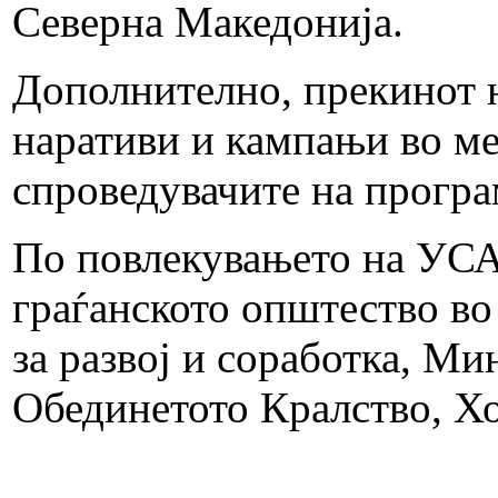
Северна Македонија.
Дополнително, прекинот 
наративи и кампањи во ме
спроведувачите на програ
По повлекувањето на УСА
граѓанското општество во
за развој и соработка, М
Обединетото Кралство, Хо