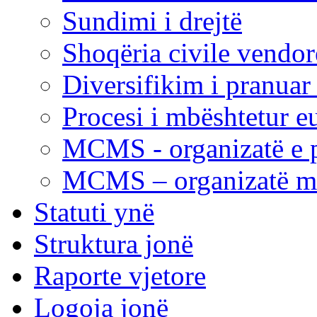
Sundimi i drejtë
Shoqëria civile vendo
Diversifikim i pranuar
Procesi i mbështetur e
MCMS - organizatë e p
MCMS – organizatë me 
Statuti ynë
Struktura jonë
Raporte vjetore
Logoja jonë