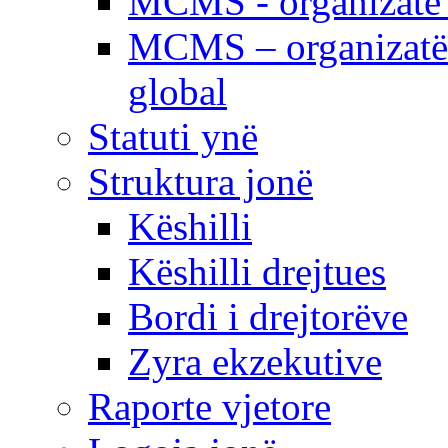
MCMS - organizatë e
MCMS – organizatë 
global
Statuti ynë
Struktura jonë
Këshilli
Këshilli drejtues
Bordi i drejtorëve
Zyra ekzekutive
Raporte vjetore