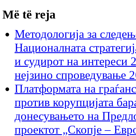
Më të reja
Методологија за следењ
Националната стратегиј
и судирот на интереси 
нејзино спроведување 
Платформата на граѓанс
против корупцијата бар
донесувањето на Предло
проектот „Скопје – Евр