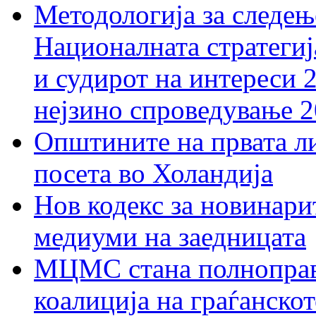
Методологија за следењ
Националната стратегиј
и судирот на интереси 
нејзино спроведување 
Општините на првата ли
посета во Холандија
Нов кодекс за новинарит
медиуми на заедницата
МЦМС стана полноправн
коалиција на граѓанск