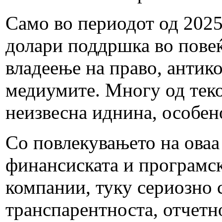
Само во периодот од 2025
долари поддршка во повеќ
владеење на право, антик
медиумите. Многу од тек
неизвесна иднина, особен
Со повлекувањето на оваа
финансиската и програмск
компании, туку сериозно с
транспарентноста, отчетн