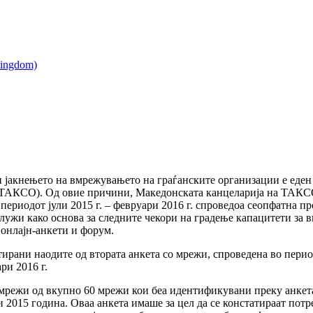
 јакнењето на вмрежувањето на граѓанските организации е еден
(ТАКСО). Од овие причини, Македонската канцеларија на ТАКС
периодот јули 2015 г. – февруари 2016 г. спроведоа сеопфатна п
 служи како основа за следните чекори на градење капацитети за
 онлајн-анкети и форум.
тирани наодите од втората анкета со мрежи, спроведена во перио
ри 2016 г.
 мрежи од вкупно 60 мрежи кои беа идентификувани преку анкет
ли 2015 година. Оваа анкета имаше за цел да се констатираат по