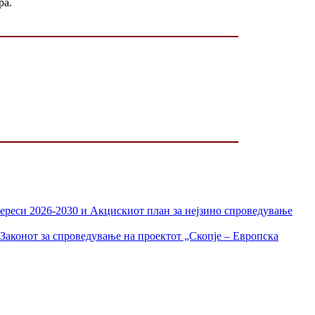
ра.
тереси 2026-2030 и Акцискиот план за нејзино спроведување
Законот за спроведување на проектот „Скопје – Европска