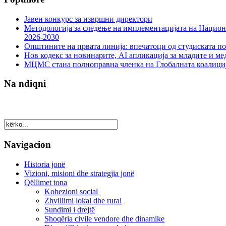
Јавен конкурс за извршни директори
Методологија за следење на имплементацијата на Национа
2026-2030
Општините на првата линија: впечатоци од студиската по
Нов кодекс за новинарите, AI апликација за младите и м
МЦМС стана полноправна членка на Глобалната коалици
Na ndiqni
Navigacion
Historia jonë
Vizioni, misioni dhe strategjia jonë
Qëllimet tona
Kohezioni social
Zhvillimi lokal dhe rural
Sundimi i drejtë
Shoqëria civile vendore dhe dinamike