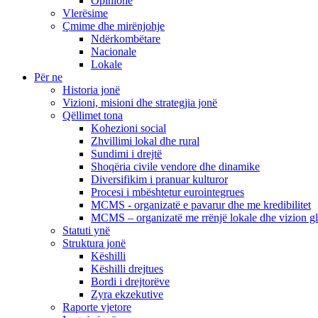
Opinione
Vlerësime
Çmime dhe mirënjohje
Ndërkombëtare
Nacionale
Lokale
Për ne
Historia jonë
Vizioni, misioni dhe strategjia jonë
Qëllimet tona
Kohezioni social
Zhvillimi lokal dhe rural
Sundimi i drejtë
Shoqëria civile vendore dhe dinamike
Diversifikim i pranuar kulturor
Procesi i mbështetur eurointegrues
MCMS - organizatë e pavarur dhe me kredibilitet
MCMS – organizatë me rrënjë lokale dhe vizion g
Statuti ynë
Struktura jonë
Këshilli
Këshilli drejtues
Bordi i drejtorëve
Zyra ekzekutive
Raporte vjetore