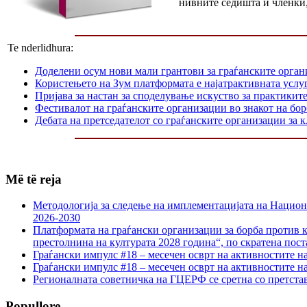
нивните седишта и членки,
Te nderlidhura:
Доделени осум нови мали грантови за граѓанските орга
Користењето на Зум платформата е најатрактивната услуг
Пријава за настан за споделување искуство за практикит
Фестивалот на граѓанските организации во знакот на б
Дебата на претседателот со граѓанските организации за
Më të reja
Методологија за следење на имплементацијата на Национа
2026-2030
Платформата на граѓански организации за борба против к
престолнина на културата 2028 година“, по скратена пост
Граѓански импулс #18 – месечен осврт на активностите н
Граѓански импулс #18 – месечен осврт на активностите н
Регионалната советничка на ГЦЕРФ се сретна со претс
Popullore