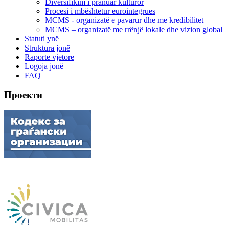
Diversifikim i pranuar kulturor
Procesi i mbështetur eurointegrues
MCMS - organizatë e pavarur dhe me kredibilitet
MCMS – organizatë me rrënjë lokale dhe vizion global
Statuti ynë
Struktura jonë
Raporte vjetore
Logoja jonë
FAQ
Проекти