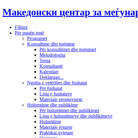
Македонски центар за меѓун
Fillimi
Për punën tonë
Programet
Konsultime dhe trajnime
Për konsultimet dhe trajnimet
Metodologjia
Tema
Konsultantë
Kalendari
Deklaruan...
Ngritja e vetëdijes dhe fushatat
Për fushatat
Lista e fushatave
Materiale promovuese
Hulumtime dhe publikime
Për hulumtimet dhe publikimet
Lista e hulumtimeve dhe publikimeve
Hulumtime
Materiale resurse
Praktikat qytetare