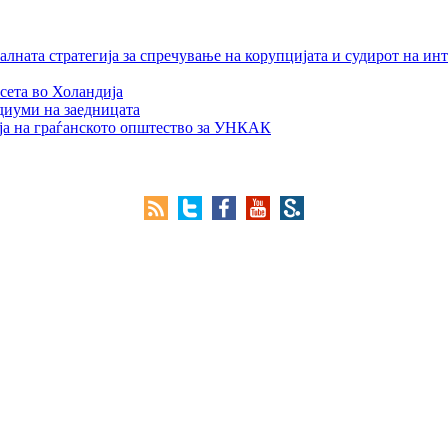
лната стратегија за спречување на корупцијата и судирот на ин
сета во Холандија
едиуми на заедницата
ја на граѓанското општество за УНКАК