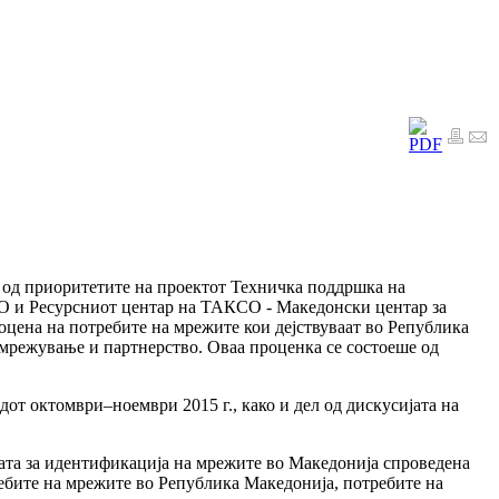
 од приоритетите на проектот Техничка поддршка на
О и Ресурсниот центар на ТАКСО - Македонски центар за
роцена на потребите на мрежите кои дејствуваат во Република
 вмрежување и партнерство. Оваа проценка се состоеше од
дот октомври–ноември 2015 г., како и дел од дискусијата на
ата за идентификација на мрежите во Македонија спроведена
требите на мрежите во Република Македонија, потребите на