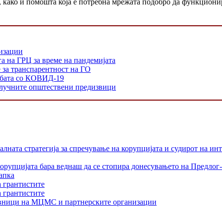
 како и помошта која е потребна мрежата подобро да функциони
низации
а на ГРЦ за време на пандемијата
е за транспарентност на ГО
орбата со КОВИД-19
 клучните општествени предизвици
лната стратегија за спречување на корупцијата и судирот на ин
орупцијата бара веднаш да се стопира донесувањето на Предлог-
апка
а грантистите
а грантистите
тавници на МЦМС и партнерските организации