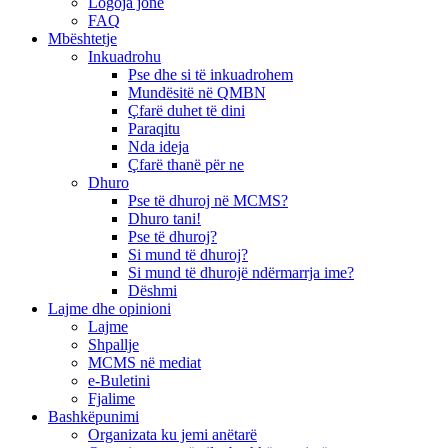
Logoja jonë
FAQ
Mbështetje
Inkuadrohu
Pse dhe si të inkuadrohem
Mundësitë në QMBN
Çfarë duhet të dini
Paraqitu
Nda ideja
Çfarë thanë për ne
Dhuro
Pse të dhuroj në MCMS?
Dhuro tani!
Pse të dhuroj?
Si mund të dhuroj?
Si mund të dhurojë ndërmarrja ime?
Dëshmi
Lajme dhe opinioni
Lajme
Shpallje
MCMS në mediat
e-Buletini
Fjalime
Bashkëpunimi
Organizata ku jemi anëtarë