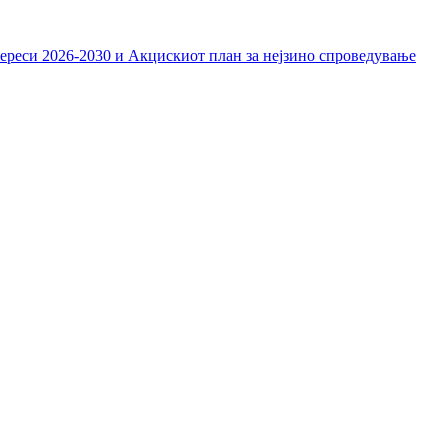
тереси 2026-2030 и Акцискиот план за нејзино спроведување