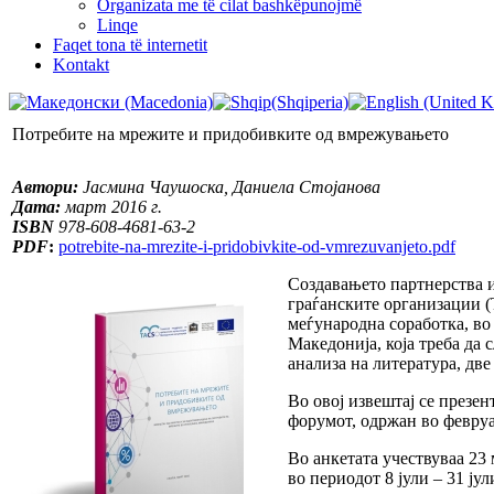
Organizata me të cilat bashkëpunojmë
Linqe
Faqet tona të internetit
Kontakt
Потребите на мрежите и придобивките од вмрежувањето
Автори:
Јасмина Чаушоска, Даниела Стојанова
Дата:
март 2016 г.
ISBN
978-608-4681-63-2
PDF
:
potrebite-na-mrezite-i-pridobivkite-od-vmrezuvanjeto.pdf
Создавањето партнерства и
граѓанските организации 
меѓународна соработка, во 
Македонија, која треба да
анализа на литература, две
Во овој извештај се презен
форумот, одржан во февруа
Во анкетата учествуваа 23
во периодот 8 јули – 31 ју