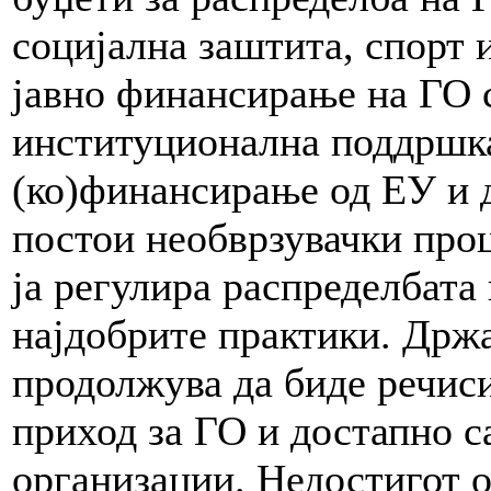
социјална заштита, спорт 
јавно финансирање на ГО с
институционална поддршка
(ко)финансирање од ЕУ и 
постои необврзувачки проц
ја регулира распределбата 
најдобрите практики. Држ
продолжува да биде речис
приход за ГО и достапно с
организации. Недостигот 