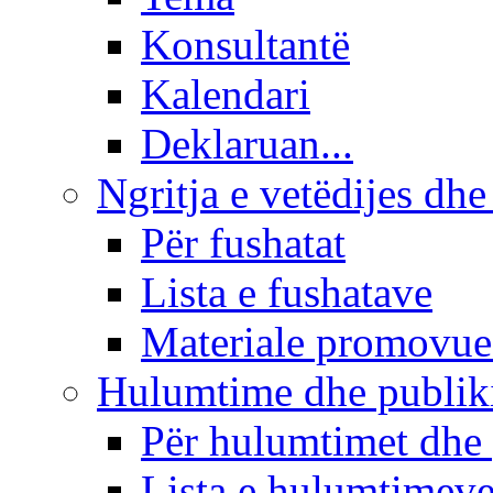
Konsultantë
Kalendari
Deklaruan...
Ngritja e vetëdijes dhe
Për fushatat
Lista e fushatave
Materiale promovue
Hulumtime dhe publi
Për hulumtimet dhe
Lista e hulumtimev