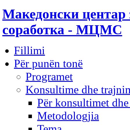
Македонски центар 
соработка - МЦМС
Fillimi
Për punën tonë
Programet
Konsultime dhe trajni
Për konsultimet dhe
Metodologjia
Tema