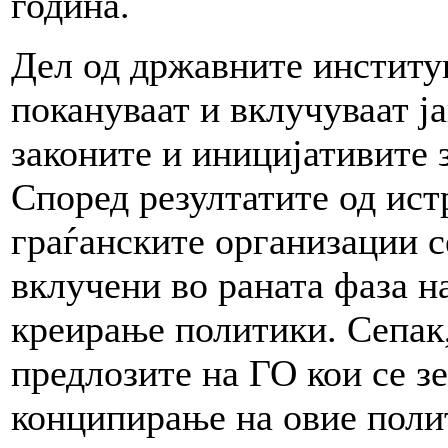
година.
Дел од државните институ
покануваат и вклучуваат ј
законите и иницијативите 
Според резултатите од ис
граѓанските организации с
вклучени во раната фаза н
креирање политики. Сепак,
предлозите на ГО кои се з
конципирање на овие поли