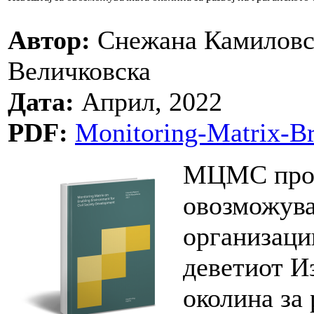
Автор:
Снежана Камиловск
Величковска
Дата:
Април, 2022
PDF:
Monitoring-Matrix-Br
МЦМС прод
овозможува
организации
деветиот И
околина за 