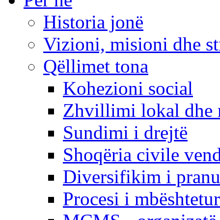
Historia jonë
Vizioni, misioni dhe st
Qëllimet tona
Kohezioni social
Zhvillimi lokal dhe 
Sundimi i drejtë
Shoqëria civile ven
Diversifikim i pranu
Procesi i mbështetur