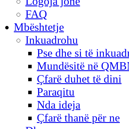
Logoja jonë
FAQ
Mbështetje
Inkuadrohu
Pse dhe si të inkua
Mundësitë në QMB
Çfarë duhet të dini
Paraqitu
Nda ideja
Çfarë thanë për ne