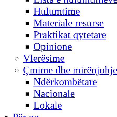
Hulumtime
Materiale resurse
Praktikat qytetare
Opinione
Vlerësime
Çmime dhe mirënjohj
Ndërkombëtare
Nacionale
Lokale
Për ne