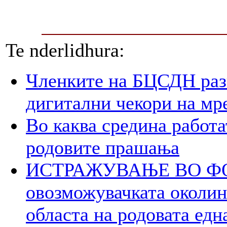
Te nderlidhura:
Членките на БЦСДН разг
дигитални чекори на мр
Во каква средина работа
родовите прашања
ИСТРАЖУВАЊЕ ВО ФОК
овозможувачката околина
областа на родовата едн