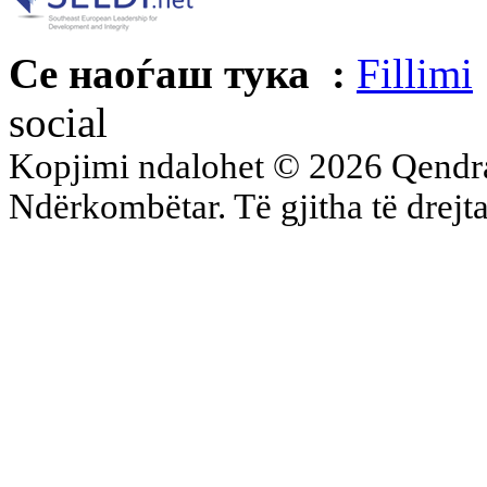
Се наоѓаш тука :
Fillimi
social
Kopjimi ndalohet © 2026 Qend
Ndërkombëtar. Të gjitha të drejta