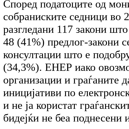
Според податоците од мон
собраниските седници во 2
разгледани 117 закони што
48 (41%) предлог-закони с
консултации што е подобру
(34,3%). ЕНЕР иако овозм
организации и граѓаните д
иницијативи по електронск
и не ја користат граѓански
бидејќи не беа поднесени 