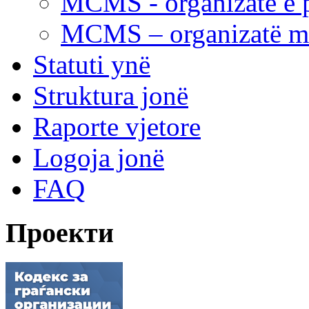
MCMS - organizatë e p
MCMS – organizatë me 
Statuti ynë
Struktura jonë
Raporte vjetore
Logoja jonë
FAQ
Проекти