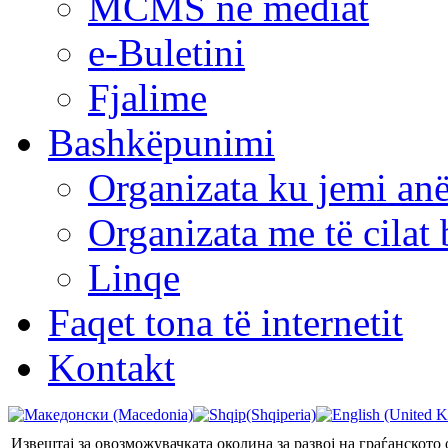
MCMS në mediat
e-Buletini
Fjalime
Bashkëpunimi
Organizata ku jemi anë
Organizata me të cila
Linqe
Faqet tona të internetit
Kontakt
Извештај за овозможувачката околина за развој на граѓанското