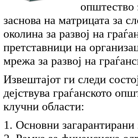
општество 
заснова на матрицата за с
околина за развој на граѓа
претставници на организа
мрежа за развој на граѓа
Извештајот ги следи состој
дејствува граѓанското опш
клучни области:
Основни загарантирани 