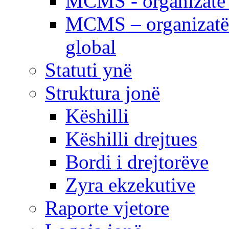
MCMS - organizatë e
MCMS – organizatë 
global
Statuti ynë
Struktura jonë
Këshilli
Këshilli drejtues
Bordi i drejtorëve
Zyra ekzekutive
Raporte vjetore