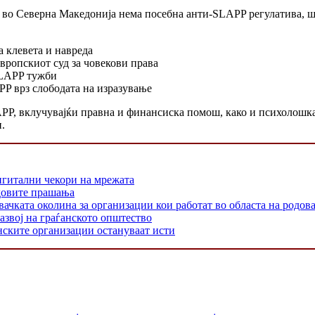
 во Северна Македонија нема посебна анти-SLAPP регулатива, шт
 клевета и навреда
Европскиот суд за човекови права
SLAPP тужби
PP врз слободата на изразување
P, вклучувајќи правна и финансиска помош, како и психолошка 
.
игитални чекори на мрежата
одовите прашања
 околина за организации кои работат во областа на родовата
азвој на граѓанското општество
нските организации остануваат исти