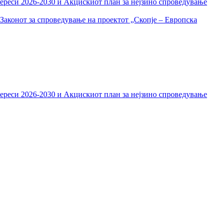
тереси 2026-2030 и Акцискиот план за нејзино спроведување
Законот за спроведување на проектот „Скопје – Европска
тереси 2026-2030 и Акцискиот план за нејзино спроведување