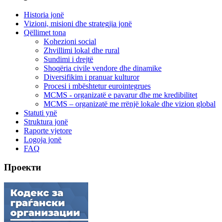
Historia jonë
Vizioni, misioni dhe strategjia jonë
Qëllimet tona
Kohezioni social
Zhvillimi lokal dhe rural
Sundimi i drejtë
Shoqëria civile vendore dhe dinamike
Diversifikim i pranuar kulturor
Procesi i mbështetur eurointegrues
MCMS - organizatë e pavarur dhe me kredibilitet
MCMS – organizatë me rrënjë lokale dhe vizion global
Statuti ynë
Struktura jonë
Raporte vjetore
Logoja jonë
FAQ
Проекти