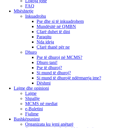
Logoja jonë
FAQ
Mbështetje
Inkuadrohu
Pse dhe si të inkuadrohem
Mundësitë në QMBN
Çfarë duhet të dini
Paraqitu
Nda ideja
Çfarë thanë për ne
Dhuro
Pse të dhuroj në MCMS?
Dhuro tani!
Pse të dhuroj?
Si mund të dhuroj?
Si mund të dhurojë ndërmarrja ime?
Dëshmi
Lajme dhe opinioni
Lajme
Shpallje
MCMS në mediat
e-Buletini
Fjalime
Bashkëpunimi
Organizata ku jemi anëtarë