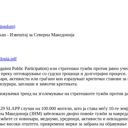
кан - Извештај за Северна Македонија
donia.pdf
Against Public Participation) или стратешки тужби против јавно у
 преку оптоварување со судски трошоци и долготрајни процеси.
ри, активисти или граѓани кои изразуваат критички ставови за 
ензурира, заплаши и замолчи критиката.
рижувачки тренд на зголемување на стратешките тужби против ј
9 SLAPP случаи на 100.000 жители, што ја става меѓу 10-те земј
а Македонија (ЗНМ) забележало двојно повеќе тужби за навреда 
ужбите се новинари, медиуми, уредници, активисти и невладини
ње високи отштети, привремени мерки за забрана на објавување