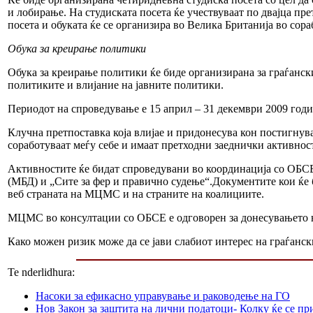
и лобирање. На студиската посета ќе учествуваат по двајца п
посета и обуката ќе се организира во Велика Британија во со
Обука за креирање политики
Обука за креирање политики ќе биде организирана за граѓанск
политиките и влијание на јавните политики.
Периодот на спроведување е 15 април – 31 декември 2009 годи
Клучна претпоставка која влијае и придонесува кон постигнува
соработуваат меѓу себе и имаат претходни заеднички активнос
Активностите ќе бидат спроведувани во координација со ОБСЕ
(МБД) и „Сите за фер и правично судење“.Документите кои ќе 
веб страната на МЦМС и на страните на коалициите.
МЦМС во консултации со ОБСЕ е одговорен за донесувањето н
Како можен ризик може да се јави слабиот интерес на граѓанск
Te nderlidhura:
Насоки за ефикасно управување и раководење на ГО
Нов Закон за заштита на лични податоци- Колку ќе се пр