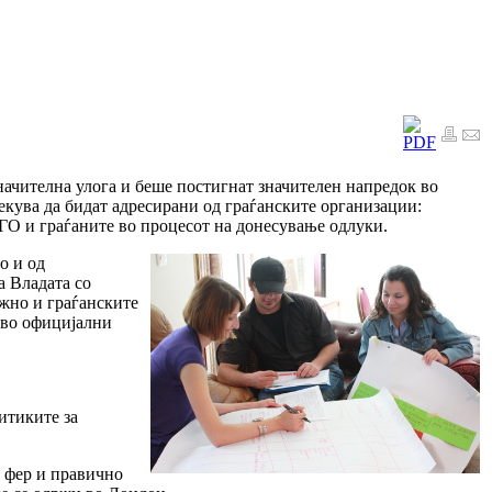
начителна улога и беше постигнат значителен напредок во
чекува да бидат адресирани од граѓанските организации:
ГО и граѓаните во процесот на донесување одлуки.
о и од
а Владата со
ажно и граѓанските
 во официјални
итиките за
 фер и правично