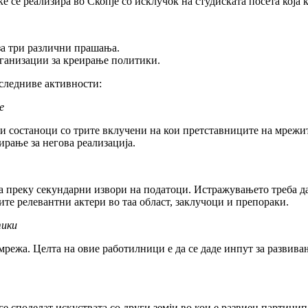
е се реализира во Скопје со исклучок на студиската посета која 
за три различни прашања.
рганизации за креирање политики.
 следниве активности:
е
и состаноци со трите вклучени на кои претставниците на мрежит
ирање за негова реализација.
 преку секундарни извори на податоци. Истражувањето треба да 
ите релевантни актери во таа област, заклучоци и препораки.
тики
мрежа. Целта на овие работилници е да се даде инпут за развив
се споделат искуствата со други земји во кои е развиен партиц