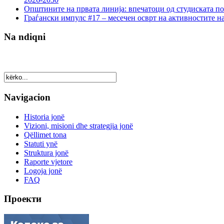
Општините на првата линија: впечатоци од студиската по
Граѓански импулс #17 – месечен осврт на активностите н
Na ndiqni
Navigacion
Historia jonë
Vizioni, misioni dhe strategjia jonë
Qëllimet tona
Statuti ynë
Struktura jonë
Raporte vjetore
Logoja jonë
FAQ
Проекти