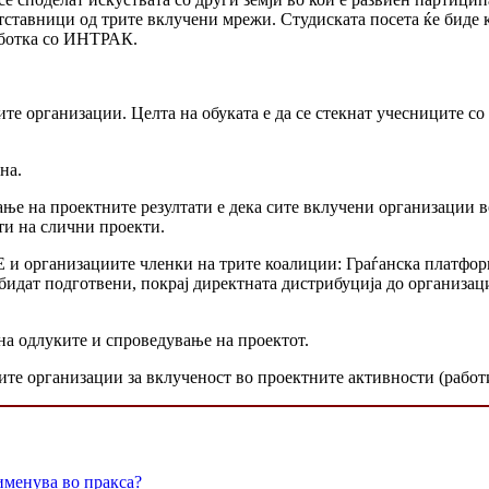
ретставници од трите вклучени мрежи. Студиската посета ќе биде
работка со ИНТРАК.
ите организации. Целта на обуката е да се стекнат учесниците с
на.
ње на проектните резултати е дека сите вклучени организации в
ти на слични проекти.
 и организациите членки на трите коалиции: Граѓанска платфо
бидат подготвени, покрај директната дистрибуција до организаци
а одлуките и спроведување на проектот.
ите организации за вклученост во проектните активности (работи
именува во пракса?