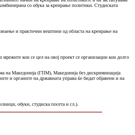
 комбинирана со обука за креирање политики. Студиската
о знаење и практични вештини од областа на креирање на
о мрежите кои се цел на овој проект се организации кои долго
рма на Македонија (ГПМ), Македонија без дискриминација
ите и органите на државната управа ќе бидат објавени и на
лници, обуки, студиска посета и сл.).