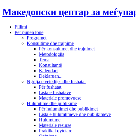
Македонски центар за меѓун
Fillimi
Për punën tonë
Programet
Konsultime dhe trajnime
Për konsultimet dhe trajnimet
Metodologjia
Tema
Konsultantë
Kalendari
Deklaruan...
Ngritja e vetëdijes dhe fushatat
Për fushatat
Lista e fushatave
Materiale promovuese
Hulumtime dhe publikime
Për hulumtimet dhe publikimet
Lista e hulumtimeve dhe publikimeve
Hulumtime
Materiale resurse
Praktikat qytetare