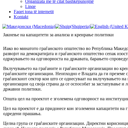
Organizata me të cilat bashkëpunojmë
Linqe
Faqet tona të internetit
Kontakt
Јакнење на капацитети за анализа и креирање политики
Иако во минатото граѓанското општество во Република Македон
развојот на демократијата и граѓанското општество сепак изост
одржувањето на одговорноста на државата, барањето спроведув
Вклучувањето на граѓаните и граѓанските организации во креи
граѓанските организации. Неопходно е Владата да ги преземе с
граѓанскиот сектор кои што се однесуваат на вклучувањето на 
организации од своја страна да се оспособат за застапување 
државни политики.
Општа цел на проектот е зголемена одговорност на институции
Цел на проектот е да придонесе кон зголемени капацитети на 
одредени прашања.
Целна група се граѓанските организации. Директни корисници