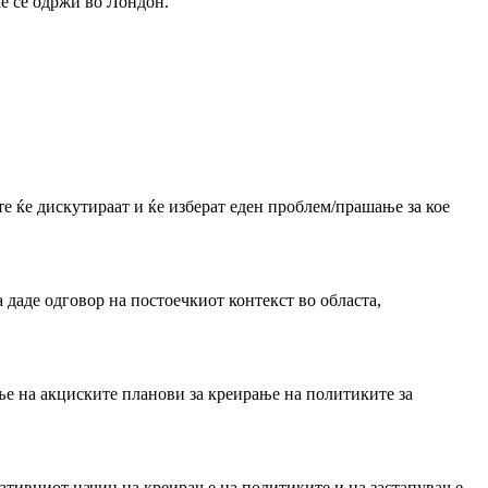
ќе се одржи во Лондон.
е ќе дискутираат и ќе изберат еден проблем/прашање за кое
даде одговор на постоечкиот контекст во областа,
ање на акциските планови за креирање на политиките за
ипативниот начин на креирање на политиките и на застапување