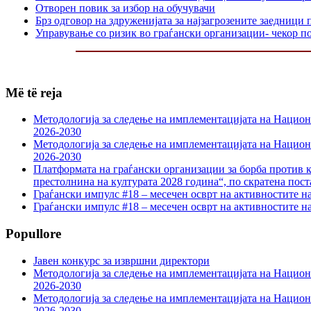
Отворен повик за избор на обучувачи
Брз одговор на здруженијата за најзагрозените заедниц
Управување со ризик во граѓански организации- чекор п
Më të reja
Методологија за следење на имплементацијата на Национа
2026-2030
Методологија за следење на имплементацијата на Национа
2026-2030
Платформата на граѓански организации за борба против к
престолнина на културата 2028 година“, по скратена пост
Граѓански импулс #18 – месечен осврт на активностите н
Граѓански импулс #18 – месечен осврт на активностите н
Popullore
Јавен конкурс за извршни директори
Методологија за следење на имплементацијата на Национа
2026-2030
Методологија за следење на имплементацијата на Национа
2026-2030