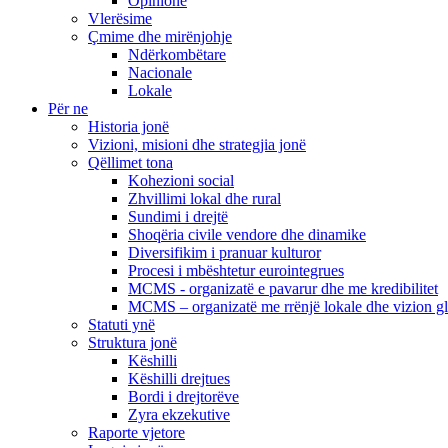
Opinione
Vlerësime
Çmime dhe mirënjohje
Ndërkombëtare
Nacionale
Lokale
Për ne
Historia jonë
Vizioni, misioni dhe strategjia jonë
Qëllimet tona
Kohezioni social
Zhvillimi lokal dhe rural
Sundimi i drejtë
Shoqëria civile vendore dhe dinamike
Diversifikim i pranuar kulturor
Procesi i mbështetur eurointegrues
MCMS - organizatë e pavarur dhe me kredibilitet
MCMS – organizatë me rrënjë lokale dhe vizion g
Statuti ynë
Struktura jonë
Këshilli
Këshilli drejtues
Bordi i drejtorëve
Zyra ekzekutive
Raporte vjetore