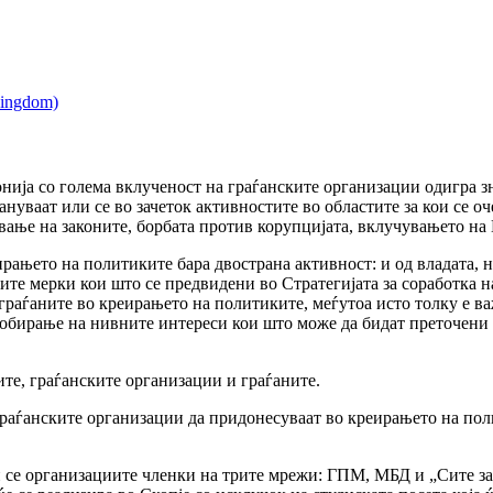
ија со голема вклученост на граѓанските организации одигра з
ануваат или се во зачеток активностите во областите за кои се о
ање на законите, борбата против корупцијата, вклучувањето на 
рањето на политиките бара двострана активност: и од владата, н
ите мерки кои што се предвидени во Стратегијата за соработка н
граѓаните во креирањето на политиките, меѓутоа исто толку е в
и лобирање на нивните интереси кои што може да бидат преточени
те, граѓанските организации и граѓаните.
граѓанските организации да придонесуваат во креирањето на пол
 се организациите членки на трите мрежи: ГПМ, МБД и „Сите за