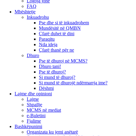
Logoja jonë
FAQ
Mbështetje
Inkuadrohu
Pse dhe si të inkuadrohem
Mundësitë në QMBN
Çfarë duhet të dini
Paraqitu
Nda ideja
Çfarë thanë për ne
Dhuro
Pse të dhuroj në MCMS?
Dhuro tani!
Pse të dhuroj?
Si mund të dhuroj?
Si mund të dhurojë ndërmarrja ime?
Dëshmi
Lajme dhe opinioni
Lajme
Shpallje
MCMS në mediat
e-Buletini
Fjalime
Bashkëpunimi
Organizata ku jemi anëtarë