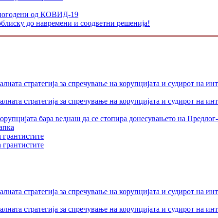
и погодени од КОВИД-19
облиску до навремени и соодветни решенија!
лната стратегија за спречување на корупцијата и судирот на ин
лната стратегија за спречување на корупцијата и судирот на ин
орупцијата бара веднаш да се стопира донесувањето на Предлог-
апка
а грантистите
а грантистите
лната стратегија за спречување на корупцијата и судирот на ин
лната стратегија за спречување на корупцијата и судирот на ин