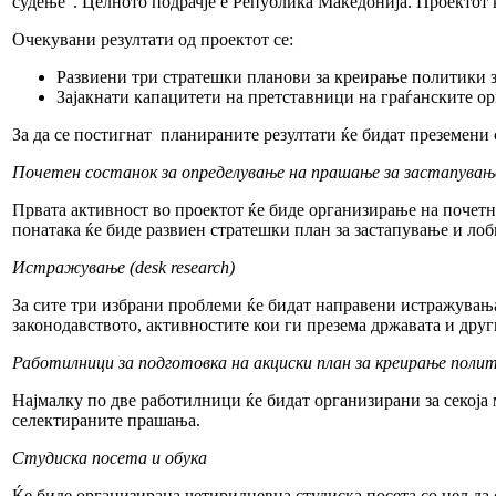
судење“. Целното подрачје е Република Македонија. Проектот ќ
Очекувани резултати од проектот се:
Развиени три стратешки планови за креирање политики 
Зајакнати капацитети на претставници на граѓанските о
За да се постигнат планираните резултати ќе бидат преземени
Почетен состанок за определување на прашање за застапувањ
Првата активност во проектот ќе биде организирање на почетн
понатака ќе биде развиен стратешки план за застапување и лоб
Истражување (desk research)
За сите три избрани проблеми ќе бидат направени истражувања
законодавството, активностите кои ги презема државата и друг
Работилници за подготовка на акциски план за креирање поли
Најмалку по две работилници ќе бидат организирани за секоја 
селектираните прашања.
Студиска посета и обука
Ќе биде организирана четиридневна студиска посета со цел да 