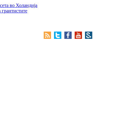
сета во Холандија
а грантистите