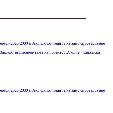
тереси 2026-2030 и Акцискиот план за нејзино спроведување
Законот за спроведување на проектот „Скопје – Европска
тереси 2026-2030 и Акцискиот план за нејзино спроведување