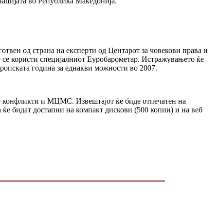
нацијата во Република Македонија.
отвен од страна на експерти од Центарот за човекови права и
 се користи специјалниот Еуробарометар. Истражувањето ќе
ропската година за еднакви можности во 2007.
ање конфликти и МЦМС. Извештајот ќе биде отпечатен на
 ќе бидат достапни на компакт дискови (500 копии) и на веб