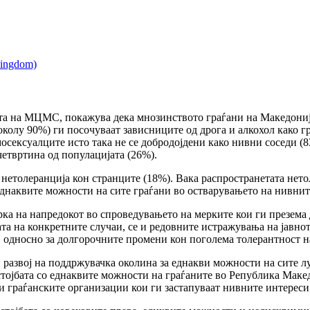
та на МЦМС, покажува дека мнозинството граѓани на Македонија
колу 90%) ги посочуваат зависниците од дрога и алкохол како гр
мосексуалците исто така не се добродојдени како нивни соседи (8
четвртина од популацијата (26%).
 нетолеранција кон странците (18%). Вака распространетата нето
днаквите можности на сите граѓани во остварувањето на нивнит
рка на напредокот во спроведувањето на мерките кои ги презема
ата на конкретните случаи, се и редовните истражувања на јавно
 односно за долгорочните промени кон поголема толерантност н
развој на поддржувачка околина за еднакви можности на сите л
остојбата со еднаквите можности на граѓаните во Република Маке
 граѓанските организации кои ги застапуваат нивните интереси