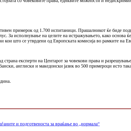
остојбата со човековите права, еднквите можности и недискрими
тативен примерок од 1.700 испитаници. Прашалникот ќе биде подг
с. За исполнување на целите на истражувањето, како основа ќе
и кои што се утврдени од Европската комисија во рамките на Ев
а од страна експерти на Центарот за човекови права и разрешув
бански, англиски и македонски јазик во 500 примероци исто така
дина.
раѓаните и подготвеноста за враќање во „нормала“