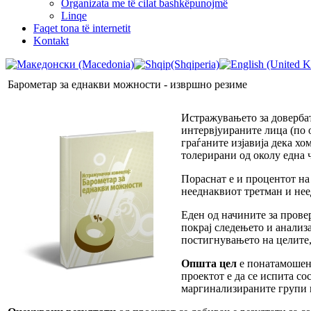
Organizata me të cilat bashkëpunojmë
Linqe
Faqet tona të internetit
Kontakt
Барометар за еднакви можности - извршно резиме
Истражувањето за доверба
интервјуираните лица (по о
граѓаните изјавија дека хо
толерирани од околу една 
Пораснат е и процентот на
нееднаквиот третман и нее
Еден од начините за прове
покрај следењето и анализ
постигнувањето на целите,
Општа цел
е понатамошен 
проектот е да се испита с
маргинализираните групи и