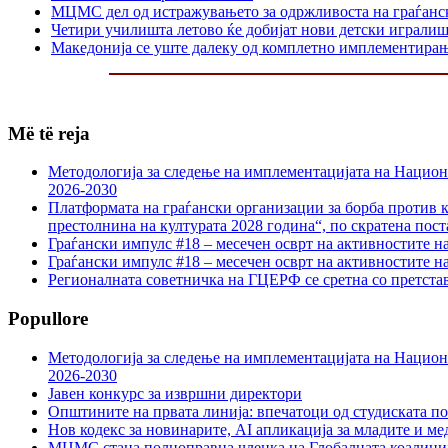
МЦМС дел од истражувањето за одржливоста на граѓанс
Четири училишта летово ќе добијат нови детски играли
Македонија се уште далеку од комплетно имплементир
Më të reja
Методологија за следење на имплементацијата на Национа
2026-2030
Платформата на граѓански организации за борба против к
престолнина на културата 2028 година“, по скратена пост
Граѓански импулс #18 – месечен осврт на активностите н
Граѓански импулс #18 – месечен осврт на активностите н
Регионалната советничка на ГЦЕРФ се сретна со претс
Popullore
Методологија за следење на имплементацијата на Национа
2026-2030
Јавен конкурс за извршни директори
Општините на првата линија: впечатоци од студиската по
Нов кодекс за новинарите, AI апликација за младите и м
МЦМС стана полноправна членка на Глобалната коалици