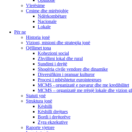
Opinione
Vlerësime
Çmime dhe mirënjohje
Ndërkombëtare
Nacionale
Lokale
Për ne
Historia jonë
Vizioni, misioni dhe strategjia jonë
Qëllimet tona
Kohezioni social
Zhvillimi lokal dhe rural
Sundimi i drejtë
Shoqëria civile vendore dhe dinamike
Diversifikim i pranuar kulturor
Procesi i mbështetur eurointegrues
MCMS - organizatë e pavarur dhe me kredibilitet
MCMS – organizatë me rrënjë lokale dhe vizion g
Statuti ynë
Struktura jonë
Këshilli
Këshilli drejtues
Bordi i drejtorëve
Zyra ekzekutive
Raporte vjetore