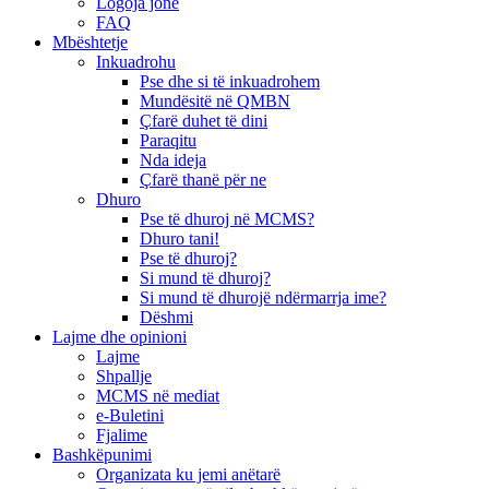
Logoja jonë
FAQ
Mbështetje
Inkuadrohu
Pse dhe si të inkuadrohem
Mundësitë në QMBN
Çfarë duhet të dini
Paraqitu
Nda ideja
Çfarë thanë për ne
Dhuro
Pse të dhuroj në MCMS?
Dhuro tani!
Pse të dhuroj?
Si mund të dhuroj?
Si mund të dhurojë ndërmarrja ime?
Dëshmi
Lajme dhe opinioni
Lajme
Shpallje
MCMS në mediat
e-Buletini
Fjalime
Bashkëpunimi
Organizata ku jemi anëtarë