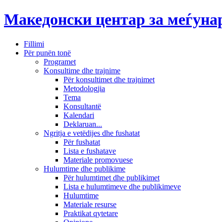
Македонски центар за меѓун
Fillimi
Për punën tonë
Programet
Konsultime dhe trajnime
Për konsultimet dhe trajnimet
Metodologjia
Tema
Konsultantë
Kalendari
Deklaruan...
Ngritja e vetëdijes dhe fushatat
Për fushatat
Lista e fushatave
Materiale promovuese
Hulumtime dhe publikime
Për hulumtimet dhe publikimet
Lista e hulumtimeve dhe publikimeve
Hulumtime
Materiale resurse
Praktikat qytetare