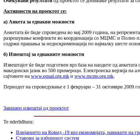
Очекувани резултати
од проектот се добивање резултати за с
Активности на проектот се:
а) Анкета за еднакви можности
Анкетата ќе биде спроведена во мај 2009 година, на репрезен
разрешување конфликти во координација со МЦМС и Полио плу
содржи прашања за недискриминација по најмалку шесте основ
б) Извештај за еднаквите можности
Извештајот ќе биде подготвен врз база на наодите од анкетат
македонски јазик во 500 примероци. Електронска верзија на ал
сајтовите на
www.equal.org.mk
и
www.mcms.org.mk
.
Периодот на спроведување е 1 февруари – 31 октомври 2009 го
Завршен извештај од проектот
Te nderlidhura:
Влијанието на Ковид -19 врз економијата, навиките на г
Ставови за изборниот систем