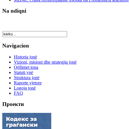
Na ndiqni
Navigacion
Historia jonë
Vizioni, misioni dhe strategjia jonë
Qëllimet tona
Statuti ynë
Struktura jonë
Raporte vjetore
Logoja jonë
FAQ
Проекти