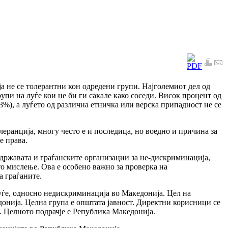
 не се толерантни кон одредени групи.
Најголемиот дел од
упи на луѓе кои не би ги сакале како соседи. Висок процент од
3%), а луѓето од различна етничка или верска припадност не се
леранција, многу често е и последица, но воедно и причина за
е права.
 државата и граѓанските организации за не-дискриминација,
то мислење. Ова е особено важно за проверка на
а граѓаните.
уѓе, односно недискриминација во Македонија. Цел на
донија. Целна група е општата јавност. Директни корисници се
. Целното подрачје е Република Македонија.