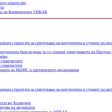
кото општество
шта
ање на Конвенцијата УНКАК
лната стратегија за спречување на корупцијата и судирот на ин
орупцијата бара веднаш да се стопира донесувањето на Предлог-
апка
а грантистите
а грантистите
тавници на МЦМС и партнерските организации
лната стратегија за спречување на корупцијата и судирот на ин
сета во Холандија
едиуми на заедницата
ја на граѓанското општество за УНКАК