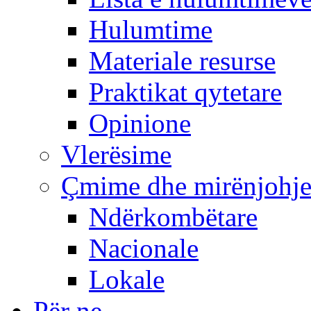
Hulumtime
Materiale resurse
Praktikat qytetare
Opinione
Vlerësime
Çmime dhe mirënjohj
Ndërkombëtare
Nacionale
Lokale
Për ne