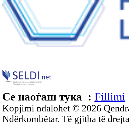
Се наоѓаш тука :
Fillimi
Kopjimi ndalohet © 2026 Qend
Ndërkombëtar. Të gjitha të drejta