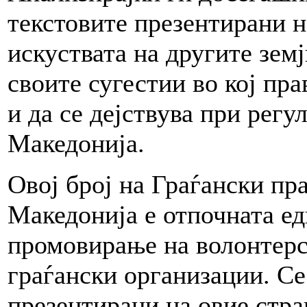
текстовите презентирани н
искуствата на другите земј
своите сугестии во кој пра
и да се дејствува при рег
Македонија.
Овој број на Граѓански пр
Македонија е отпочната ед
промовирање на волонтерс
граѓански организации. Се
презентирани на овие стра