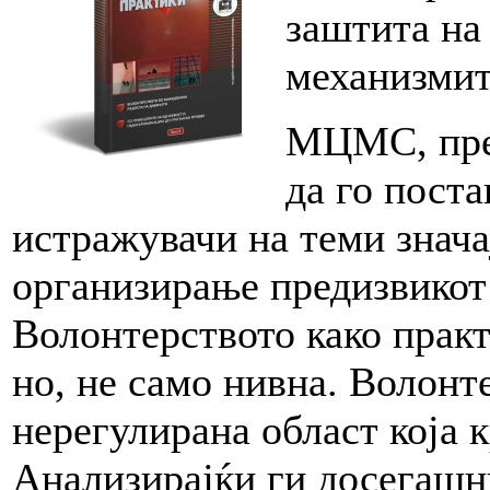
заштита на
механизмит
МЦМС, прек
да го пост
истражувачи на теми знача
организирање предизвикот
Волонтерството како практ
но, не само нивна. Волонт
нерегулирана област која 
Анализирајќи ги досегашни