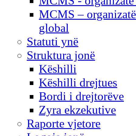
MCMS - organizatë e
MCMS – organizatë 
global
Statuti ynë
Struktura jonë
Këshilli
Këshilli drejtues
Bordi i drejtorëve
Zyra ekzekutive
Raporte vjetore