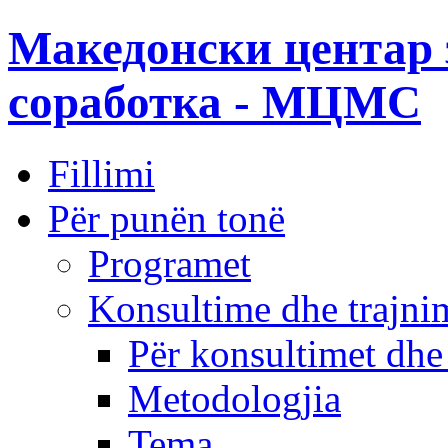
Македонски центар 
соработка - МЦМС
Fillimi
Për punën tonë
Programet
Konsultime dhe trajni
Për konsultimet dhe
Metodologjia
Tema