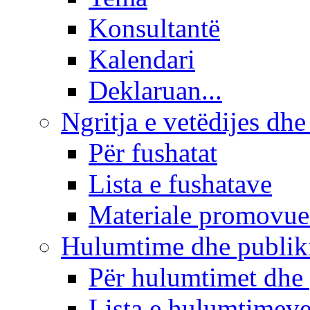
Konsultantë
Kalendari
Deklaruan...
Ngritja e vetëdijes dhe
Për fushatat
Lista e fushatave
Materiale promovue
Hulumtime dhe publi
Për hulumtimet dhe
Lista e hulumtimev