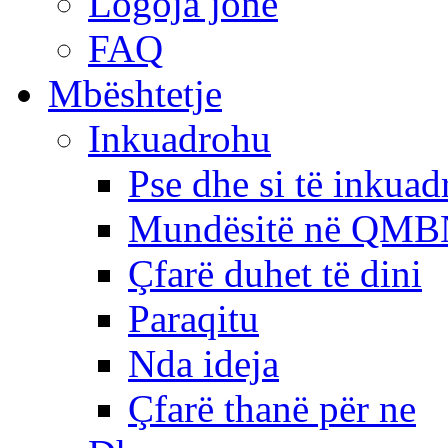
Logoja jonë
FAQ
Mbështetje
Inkuadrohu
Pse dhe si të inkua
Mundësitë në QMB
Çfarë duhet të dini
Paraqitu
Nda ideja
Çfarë thanë për ne