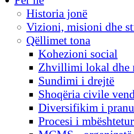
Historia jonë
Vizioni, misioni dhe st
Qëllimet tona
Kohezioni social
Zhvillimi lokal dhe 
Sundimi i drejtë
Shoqëria civile ven
Diversifikim i pranu
Procesi i mbështetur