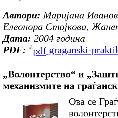
Автори:
Маријана Иванов
Елеонора Стојкова, Жане
Дата:
2004 година
PDF:
graganski-praktik
„Волонтерство“ и „Зашти
механизмите на граѓанс
Ова се Гра
волонтерст