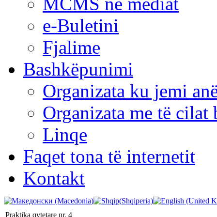
MCMS në mediat
e-Buletini
Fjalime
Bashkëpunimi
Organizata ku jemi anë
Organizata me të cila
Linqe
Faqet tona të internetit
Kontakt
Praktika qytetare nr. 4