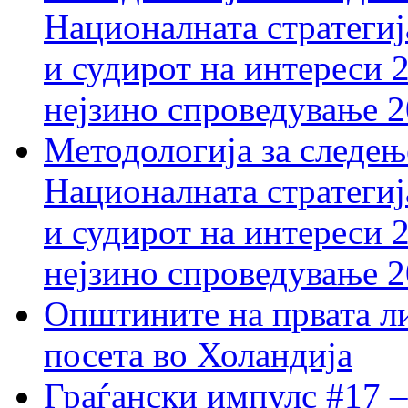
Националната стратегиј
и судирот на интереси 
нејзино спроведување 
Методологија за следењ
Националната стратегиј
и судирот на интереси 
нејзино спроведување 
Општините на првата ли
посета во Холандија
Граѓански импулс #17 –