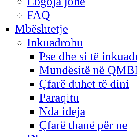
Logoja jonë
FAQ
Mbështetje
Inkuadrohu
Pse dhe si të inkua
Mundësitë në QMB
Çfarë duhet të dini
Paraqitu
Nda ideja
Çfarë thanë për ne