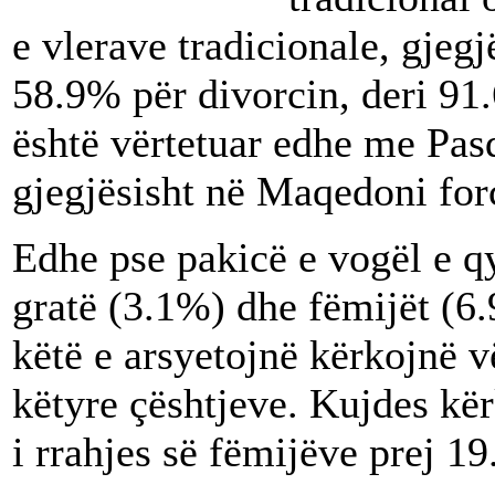
e vlerave tradicionale, gjegj
58.9% për divorcin, deri 91
është vërtetuar edhe me Pas
gjegjësisht në Maqedoni forc
Edhe pse pakicë e vogël e q
gratë (3.1%) dhe fëmijët (6.
këtë e arsyetojnë kërkojnë 
këtyre çështjeve. Kujdes kër
i rrahjes së fëmijëve prej 19