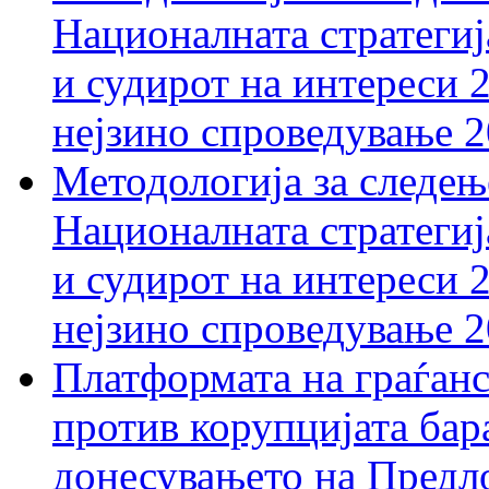
Националната стратегиј
и судирот на интереси 
нејзино спроведување 
Методологија за следењ
Националната стратегиј
и судирот на интереси 
нејзино спроведување 
Платформата на граѓанс
против корупцијата бар
донесувањето на Предло