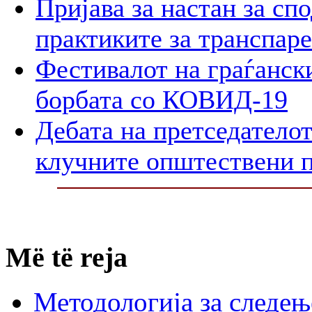
Пријава за настан за сп
практиките за транспар
Фестивалот на граѓански
борбата со КОВИД-19
Дебата на претседателот
клучните општествени 
Më të reja
Методологија за следењ