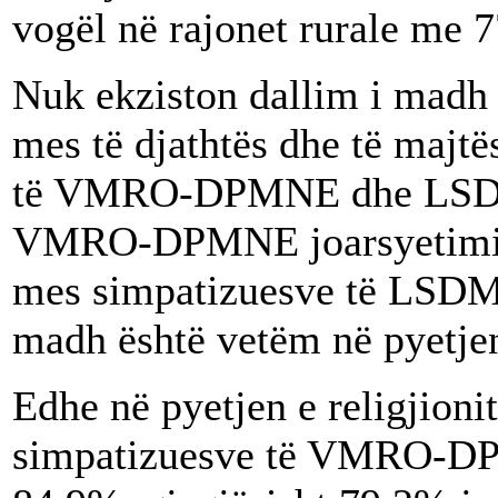
vogël në rajonet rurale me 
Nuk ekziston dallim i madh 
mes të djathtës dhe të majtë
të VMRO-DPMNE dhe LSDM.
VMRO-DPMNE joarsyetimi i 
mes simpatizuesve të LSDM 
madh është vetëm në pyetjen
Edhe në pyetjen e religjion
simpatizuesve të VMRO-DP