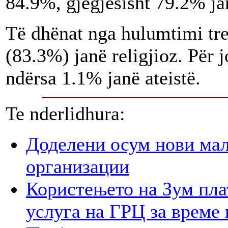
84.9%, gjegjësisht 79.2% jan
Të dhënat nga hulumtimi tre
(83.3%) janë religjioz. Për 
ndërsa 1.1% janë ateistë.
Te nderlidhura:
Доделени осум нови мал
организации
Користењето на Зум пла
услуга на ГРЦ за време 