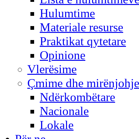
Hulumtime
Materiale resurse
Praktikat qytetare
Opinione
Vlerësime
Çmime dhe mirënjohj
Ndërkombëtare
Nacionale
Lokale
Për ne