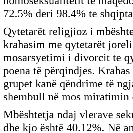
homoseksualitetit te maqedo
72.5% deri 98.4% te shqiptar
Qytetarët religjioz i mbështe
krahasim me qytetarët joreli
mosarsyetimi i divorcit te qy
poena të përqindjes. Krahas 
grupet kanë qëndrime të ngja
shembull në mos miratimin e
Mbështetja ndaj vlerave se
dhe kjo është 40.12%. Në an