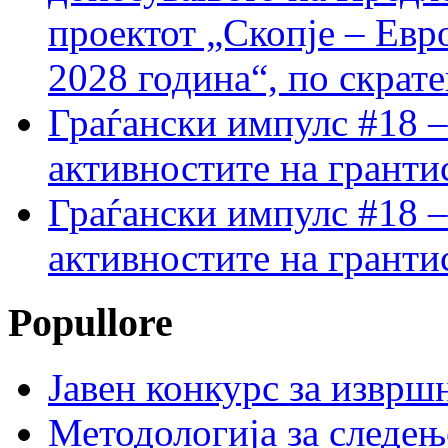
проектот „Скопје – Евр
2028 година“, по скрат
Граѓански импулс #18 –
активностите на гранти
Граѓански импулс #18 –
активностите на гранти
Popullore
Јавен конкурс за изврш
Методологија за следењ