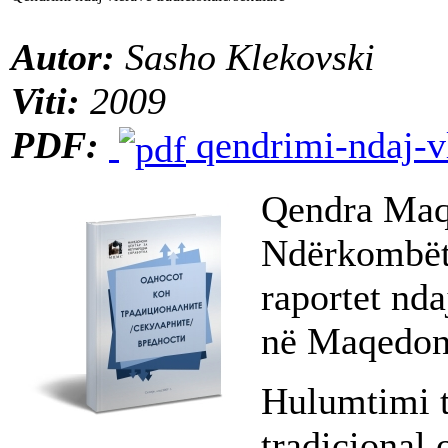
Autor:
Sasho Klekovski
Viti:
2009
PDF:
qendrimi-ndaj-vl
Qendra Maq
Ndërkombëta
raportet nda
në Maqedon
Hulumtimi t
tradicional 