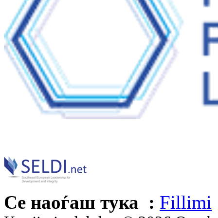
Се наоѓаш тука :
Fillimi