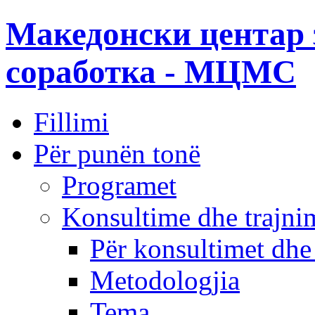
Македонски центар 
соработка - МЦМС
Fillimi
Për punën tonë
Programet
Konsultime dhe trajni
Për konsultimet dhe
Metodologjia
Tema