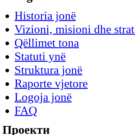
Historia jonë
Vizioni, misioni dhe strat
Qëllimet tona
Statuti ynë
Struktura jonë
Raporte vjetore
Logoja jonë
FAQ
Проекти