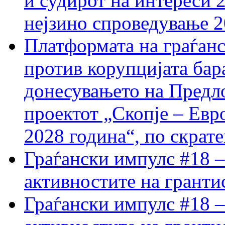
и судирот на интереси 
нејзино спроведување 
Платформата на граѓанс
против корупцијата бар
донесувањето на Предло
проектот „Скопје – Евр
2028 година“, по скрат
Граѓански импулс #18 –
активностите на гранти
Граѓански импулс #18 –