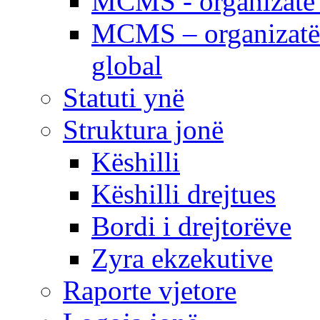
MCMS - organizatë e
MCMS – organizatë 
global
Statuti ynë
Struktura jonë
Këshilli
Këshilli drejtues
Bordi i drejtorëve
Zyra ekzekutive
Raporte vjetore