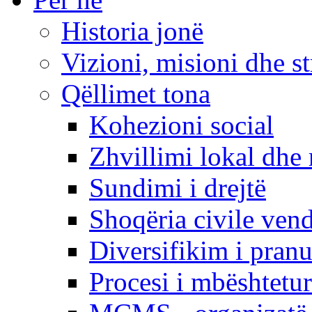
Historia jonë
Vizioni, misioni dhe st
Qëllimet tona
Kohezioni social
Zhvillimi lokal dhe 
Sundimi i drejtë
Shoqëria civile ven
Diversifikim i pranu
Procesi i mbështetur