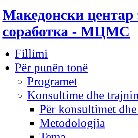
Македонски центар 
соработка - МЦМС
Fillimi
Për punën tonë
Programet
Konsultime dhe trajni
Për konsultimet dhe
Metodologjia
Tema