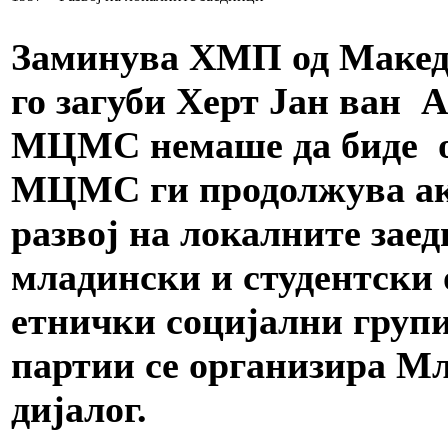
Заминува ХМП од Маке
го загуби Херт Јан ван А
МЦМС немаше да биде он
МЦМС ги продолжува ак
развој на локалните зае
младински и студентски 
етнички социјални груп
партии се организира Мл
дијалог.