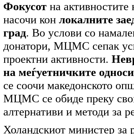
Фокусот
на активностите
насочи кон
локалните зае
град
. Во услови со намале
донатори, МЦМС сепак усп
проектни активности.
Нев
на меѓуетничките односи
се соочи македонското општ
МЦМС се обиде преку свои
алтернативи и методи за р
Холандскиот министер за р