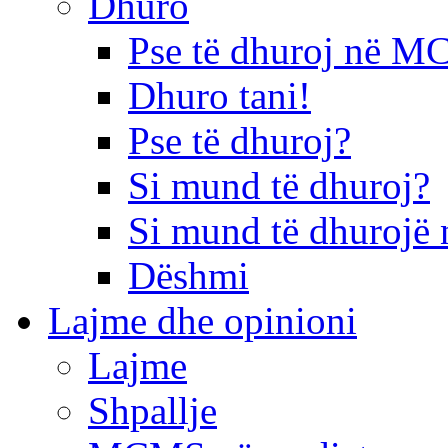
Dhuro
Pse të dhuroj në 
Dhuro tani!
Pse të dhuroj?
Si mund të dhuroj?
Si mund të dhurojë 
Dëshmi
Lajme dhe opinioni
Lajme
Shpallje