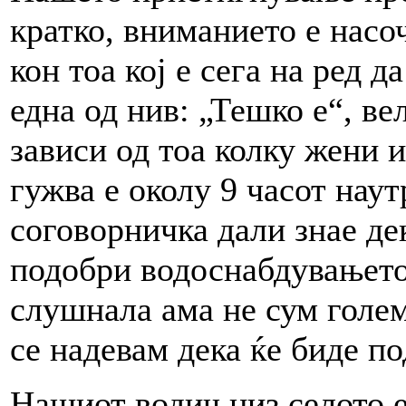
кратко, вниманието е насо
кон тоа кој е сега на ред 
една од нив: „Тешко е“, вел
зависи од тоа колку жени 
гужва е околу 9 часот нау
соговорничка дали знае дек
подобри водоснабдувањето 
слушнала ама не сум голем 
се надевам дека ќе биде по
Нашиот водич низ селото е