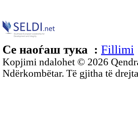
Се наоѓаш тука :
Fillimi
Kopjimi ndalohet © 2026 Qend
Ndërkombëtar. Të gjitha të drejta