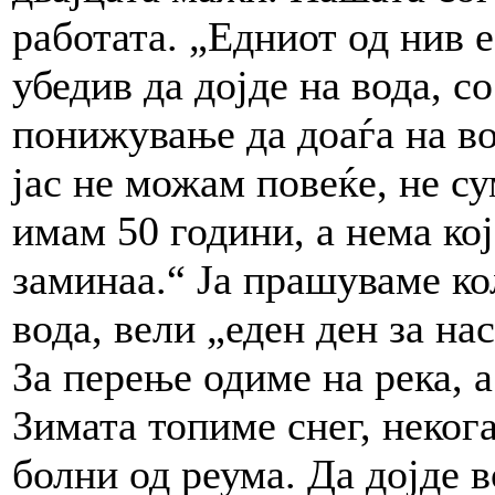
работата. „Едниот од нив е
убедив да дојде на вода, с
понижување да доаѓа на во
јас не можам повеќе, не су
имам 50 години, а нема кој
заминаа.“ Ја прашуваме ко
вода, вели „еден ден за нас
За перење одиме на река, а
Зимата топиме снег, неког
болни од реума. Да дојде в