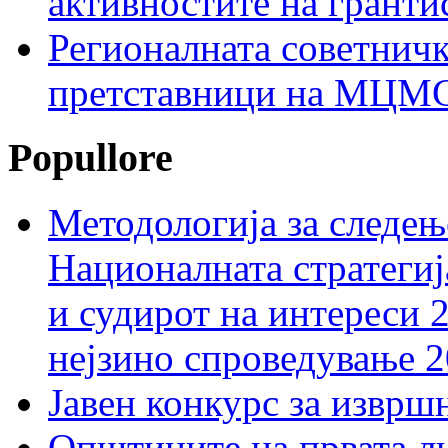
активностите на гранти
Регионалната советничк
претставници на МЦМС 
Popullore
Методологија за следењ
Националната стратегиј
и судирот на интереси 
нејзино спроведување 
Јавен конкурс за изврш
Општините на првата ли