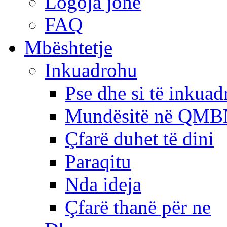
Logoja jonë
FAQ
Mbështetje
Inkuadrohu
Pse dhe si të inkua
Mundësitë në QMB
Çfarë duhet të dini
Paraqitu
Nda ideja
Çfarë thanë për ne