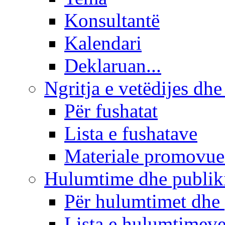
Konsultantë
Kalendari
Deklaruan...
Ngritja e vetëdijes dhe
Për fushatat
Lista e fushatave
Materiale promovue
Hulumtime dhe publi
Për hulumtimet dhe
Lista e hulumtimev