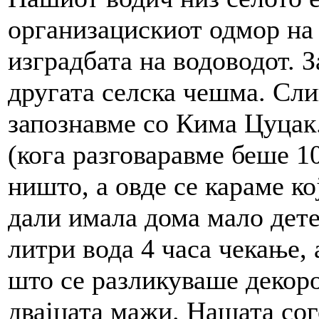
организацискиот одмор на 
изградбата на водоводот. З
другата селска чешма. Сли
запознавме со Кима Цуцак.
(кога разговаравме беше 10
ништо, а овде се караме ко
дали имала дома мало дете 
литри вода 4 часа чекање, 
што се разликуваше декоро
двајцата мажи. Нашата сог