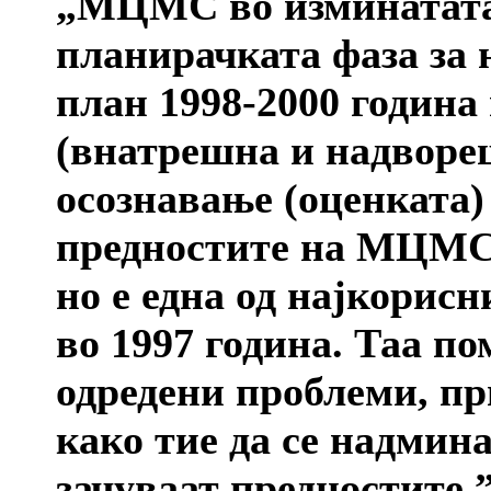
„МЦМС во изминатата 
планирачката фаза за 
план 1998-2000 година
(внатрешна и надворе
осознавање (оценката)
предностите на МЦМС о
но е една од најкорис
во 1997 година. Таа по
одредени проблеми, пр
како тие да се надмина
зачуваат предностите.