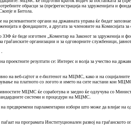
ндациите: МЦМС ќе подготви краток водич за постапката за (пре
отребните обрасци за (пре)регистрација на здруженијата и фонд
копје и Битола.
 на релевантните органи на државната управа ќе бидат запознае
енијата и фондациите, а другата за членовите на Комисијата за 
во ЗЗФ ќе биде изготвен „Коментар на Законот за здруженија и ф
за граѓанските организации и за одговорните службеници, јавно
 .
на проектните резултати се: Интерес и волја за учество на држ
довно на веб-сајтот и е-билтенот на МЦМС, како и на социјални
авување на платното со логото и името на сите настани кои МЦМС
тивностите МЦМС ќе соработува и заедно ќе одлучува со Минист
 стандардните системи и процедури на МЦМС.
 на предвремени парламентарни избори што може да влијае на о
 паѓаат на програмата Институционален развој на граѓанското 