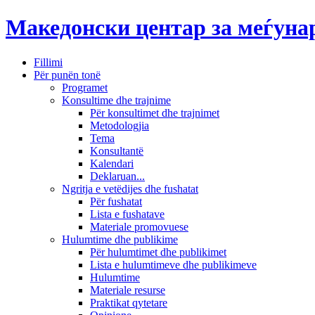
Македонски центар за меѓун
Fillimi
Për punën tonë
Programet
Konsultime dhe trajnime
Për konsultimet dhe trajnimet
Metodologjia
Tema
Konsultantë
Kalendari
Deklaruan...
Ngritja e vetëdijes dhe fushatat
Për fushatat
Lista e fushatave
Materiale promovuese
Hulumtime dhe publikime
Për hulumtimet dhe publikimet
Lista e hulumtimeve dhe publikimeve
Hulumtime
Materiale resurse
Praktikat qytetare