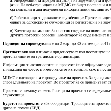
а) Информации за (пре)регистрација на здруженијата и фо
јазик. На веб-страницата на МЦМС ќе бидат поставени и п
организации и два полудневни информативни настани во С
б) Работилници за државните службеници: Претставниците
едната за одговорните службеници за регистрација на здруж
в) Коментар на законот: За полесно следење на новините 
другите потребни обрасци. Коментарот ќе биде наменет и 
Периодот на спроведување
е од 2 март до 30 септември 2011 г
Претпоставки
кои влијаат и придонесуваат кон постигнување 
претставниците од граѓанските организации.
Информации за активностите на проектот ќе се објавуваат ре
апликација на логото и името на сите материјали, како и пост
МЦМС е одговорен за спроведување на проектот. За дел од ак
спроведувањето на проектот. Во проектот ќе се применуваат
Проектот е помалку сложен. Ризици на проектот се одржување
службеници.
Буџетот на проектот
е 863.000 денари. Трошоците за проектот
црковна помош (ЕЕД).