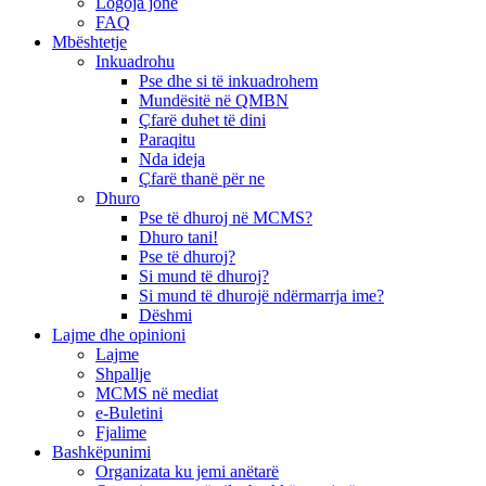
Logoja jonë
FAQ
Mbështetje
Inkuadrohu
Pse dhe si të inkuadrohem
Mundësitë në QMBN
Çfarë duhet të dini
Paraqitu
Nda ideja
Çfarë thanë për ne
Dhuro
Pse të dhuroj në MCMS?
Dhuro tani!
Pse të dhuroj?
Si mund të dhuroj?
Si mund të dhurojë ndërmarrja ime?
Dëshmi
Lajme dhe opinioni
Lajme
Shpallje
MCMS në mediat
e-Buletini
Fjalime
Bashkëpunimi
Organizata ku jemi anëtarë