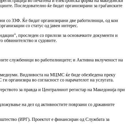
)регистрација во печатена и електронска форма на македонски
ациите. Последователно ќе бидат организирани за граѓанските
ни со ЗЗФ. Ќе бидат организирани две работилници, од кои
организации со статус од јавен интерес.
ондации", проследен со прилози за основачките документи и
то обвинителство и судовите.
авните службеници во работилниците; и Активна вклученост на
те медиуми. Видливоста на МЦМС ќе биде обезбедена преку
 ги организира во согласност со нарачателот на услугата.
ерството за правда и Централниот регистар на Македонија при
дложување на дел од активностите поврзани со државните
општество (ИРГ). Проектот е финансиран од Службата за