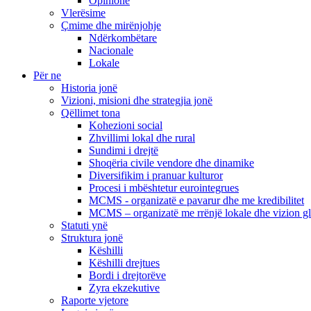
Opinione
Vlerësime
Çmime dhe mirënjohje
Ndërkombëtare
Nacionale
Lokale
Për ne
Historia jonë
Vizioni, misioni dhe strategjia jonë
Qëllimet tona
Kohezioni social
Zhvillimi lokal dhe rural
Sundimi i drejtë
Shoqëria civile vendore dhe dinamike
Diversifikim i pranuar kulturor
Procesi i mbështetur eurointegrues
MCMS - organizatë e pavarur dhe me kredibilitet
MCMS – organizatë me rrënjë lokale dhe vizion g
Statuti ynë
Struktura jonë
Këshilli
Këshilli drejtues
Bordi i drejtorëve
Zyra ekzekutive
Raporte vjetore