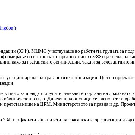
фондации (ЗЗФ). МЦМС учествуваше во работната групата за подго
 информирање на граѓанските организации за ЗЗФ и јакнење на ка
вини како за граѓанските организации, така и за релевантните 
о функционирање на граѓанските организации. Цел на проектот
изации.
ерството за правда и другите релевантни органи на државната у
то обвинителство и др. Директни корисници се членовите и враб
и претставници на ЦРМ, Министерството за правда и др. Проект
а ЗЗФ и зајакнати капацитети на граѓанските организации и од