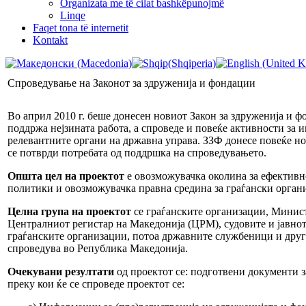
Organizata me të cilat bashkëpunojmë
Linqe
Faqet tona të internetit
Kontakt
Спроведување на Законот за здруженија и фондации
Во април 2010 г. беше донесен новиот Закон за здруженија и 
поддржа нејзината работа, а спроведе и повеќе активности за
релевантните органи на државна управа. ЗЗФ донесе повеќе но
се потврди потребата од поддршка на спроведувањето.
Општа цел на проектот
е овозможувачка околина за ефективн
политики и овозможувачка правна средина за граѓански орган
Целна група на проектот
се граѓанските организации, Минист
Централниот регистар на Македонија (ЦРМ), судовите и јавно
граѓанските организации, потоа државните службеници и друг
спроведува во Република Македонија.
Очекувани резултати
од проектот се: подготвени документи з
преку кои ќе се спроведе проектот се: