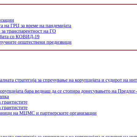
низации
а на ГРЦ за време на пандемијата
е за транспарентност на ГО
орбата со КОВИД-19
 клучните општествени предизвици
лната стратегија за спречување на корупцијата и судирот на ин
орупцијата бара веднаш да се стопира донесувањето на Предлог-
апка
а грантистите
а грантистите
тавници на МЦМС и партнерските организации
лната стратегија за спречување на корупцијата и судирот на ин