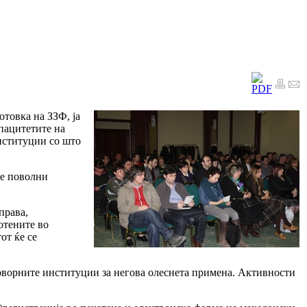
товка на ЗЗФ, ја
пацитетите на
институции со што
 е поволни
права,
отените во
от ќе се
говорните институции за негова олеснета примена. Активности