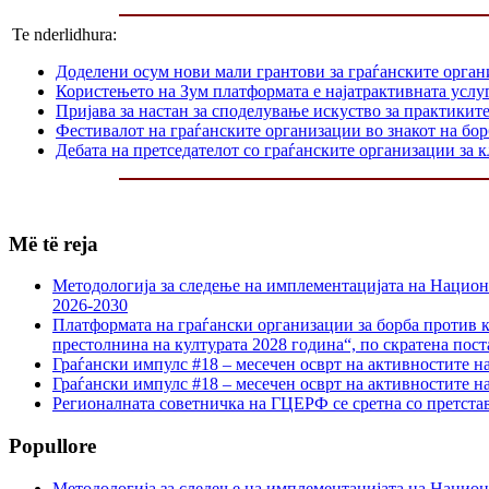
Te nderlidhura:
Доделени осум нови мали грантови за граѓанските орга
Користењето на Зум платформата е најатрактивната услуг
Пријава за настан за споделување искуство за практикит
Фестивалот на граѓанските организации во знакот на б
Дебата на претседателот со граѓанските организации за
Më të reja
Методологија за следење на имплементацијата на Национа
2026-2030
Платформата на граѓански организации за борба против к
престолнина на културата 2028 година“, по скратена пост
Граѓански импулс #18 – месечен осврт на активностите н
Граѓански импулс #18 – месечен осврт на активностите н
Регионалната советничка на ГЦЕРФ се сретна со претс
Popullore
Методологија за следење на имплементацијата на Национа