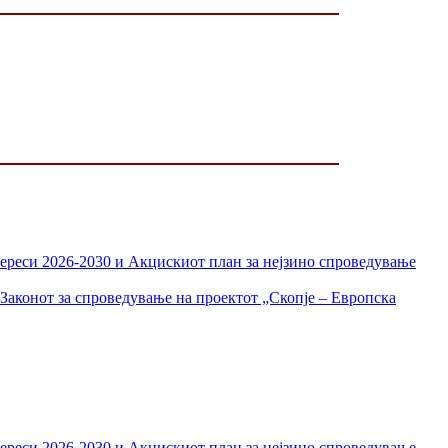
тереси 2026-2030 и Акцискиот план за нејзино спроведување
Законот за спроведување на проектот „Скопје – Европска
тереси 2026-2030 и Акцискиот план за нејзино спроведување