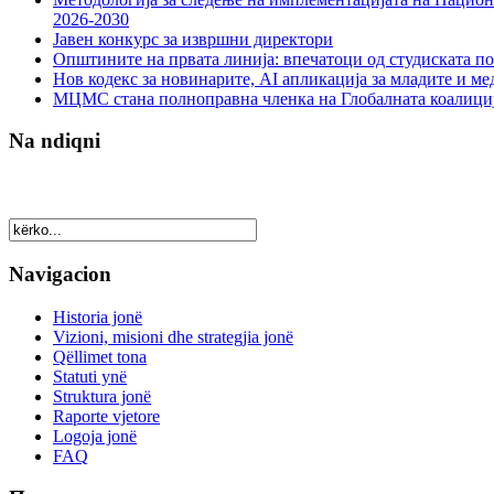
2026-2030
Јавен конкурс за извршни директори
Општините на првата линија: впечатоци од студиската по
Нов кодекс за новинарите, AI апликација за младите и м
МЦМС стана полноправна членка на Глобалната коалици
Na ndiqni
Navigacion
Historia jonë
Vizioni, misioni dhe strategjia jonë
Qëllimet tona
Statuti ynë
Struktura jonë
Raporte vjetore
Logoja jonë
FAQ