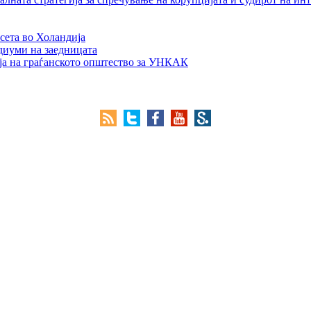
сета во Холандија
едиуми на заедницата
ја на граѓанското општество за УНКАК