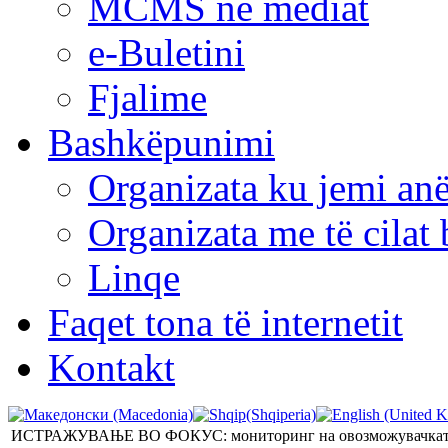
MCMS në mediat
e-Buletini
Fjalime
Bashkëpunimi
Organizata ku jemi anë
Organizata me të cila
Linqe
Faqet tona të internetit
Kontakt
ИСТРАЖУВАЊЕ ВО ФОКУС: мониторинг на овозможувачката око