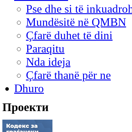
Pse dhe si të inkuadr
Mundësitë në QMBN
Çfarë duhet të dini
Paraqitu
Nda ideja
Çfarë thanë për ne
Dhuro
Проекти