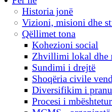
Historia jonë
Vizioni, misioni dhe st
Qëllimet tona
Kohezioni social
Zhvillimi lokal dhe 
Sundimi i drejtë
Shoqëria civile ven
Diversifikim i pranu
Procesi i mbështetur