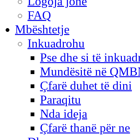
Logoja jonë
FAQ
Mbështetje
Inkuadrohu
Pse dhe si të inkua
Mundësitë në QMB
Çfarë duhet të dini
Paraqitu
Nda ideja
Çfarë thanë për ne