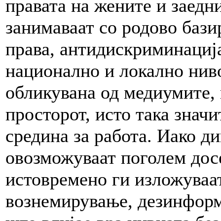
правата на жените и заедн
занимаваат со родово бази
права, антидискриминациј
национално и локално ниво
обликувана од медиумите, 
просторот, исто така знач
средина за работа. Иако д
овозможуваат поголем досе
истовремено ги изложуваа
вознемирување, дезинформ