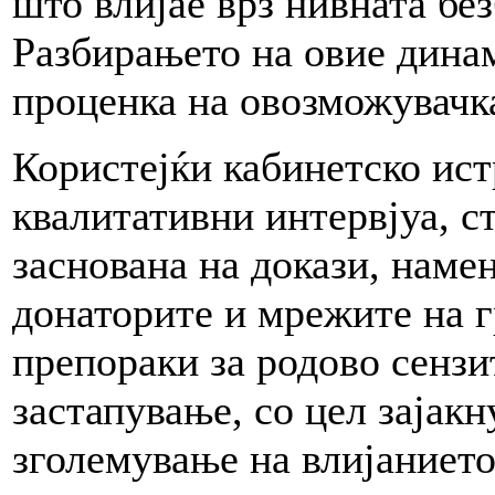
што влијае врз нивната бе
Разбирањето на овие динам
проценка на овозможувачк
Користејќи кабинетско ист
квалитативни интервјуа, с
заснована на докази, наме
донаторите и мрежите на г
препораки за родово сензи
застапување, со цел зајак
зголемување на влијанието