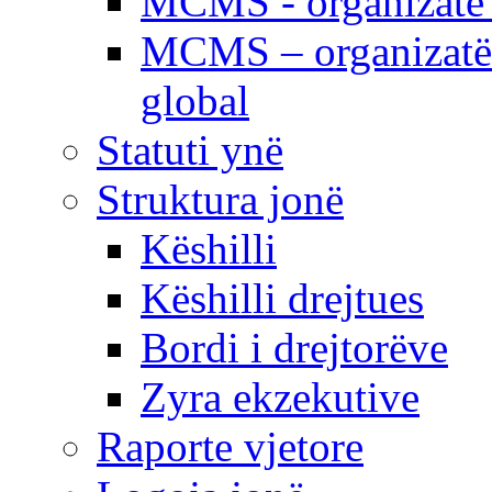
MCMS - organizatë e
MCMS – organizatë 
global
Statuti ynë
Struktura jonë
Këshilli
Këshilli drejtues
Bordi i drejtorëve
Zyra ekzekutive
Raporte vjetore