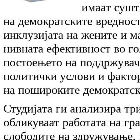
имаат сушт
на демократските вредност
инклузијата на жените и м
нивната ефективност во го
постоењето на поддржувач
политички услови и фактор
на пошироките демократск
Студијата ги анализира тр
обликуваат работата на гр
слободите на здружување,