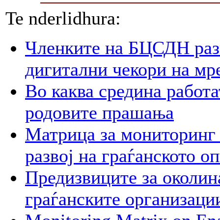
Te nderlidhura:
Членките на БЦСДН разг
дигитални чекори на мр
Во каква средина работа
родовите прашања
Матрица за мониторинг 
развој на граѓанското о
Предизвиците за околин
граѓанските организаци