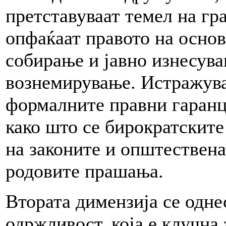
претставуваат темел на гр
опфаќаат правото на осно
собирање и јавно изнесува
вознемирување. Истражува
формалните правни гаранц
како што се бирократските
на законите и општествена
родовите прашања.
Втората димензија се одне
одржливост, која е клучна