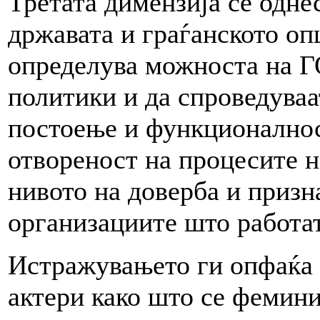
Третата димензија се одне
државата и граѓанското опш
определува можноста на ГО
политики и да спроведуваа
постоење и функционалнос
отвореност на процесите н
нивото на доверба и призн
организациите што работат
Истражувањето ги опфаќа
актери како што се фемини