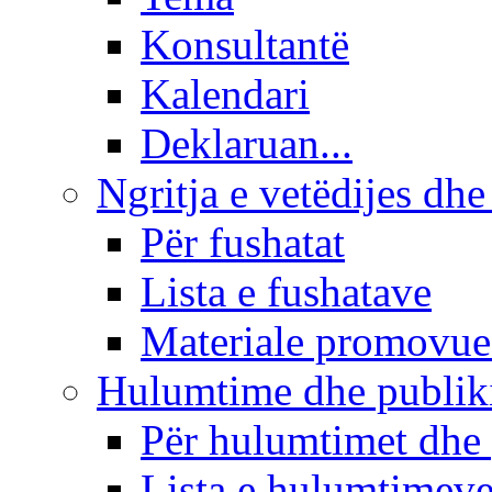
Konsultantë
Kalendari
Deklaruan...
Ngritja e vetëdijes dhe
Për fushatat
Lista e fushatave
Materiale promovue
Hulumtime dhe publi
Për hulumtimet dhe
Lista e hulumtimev