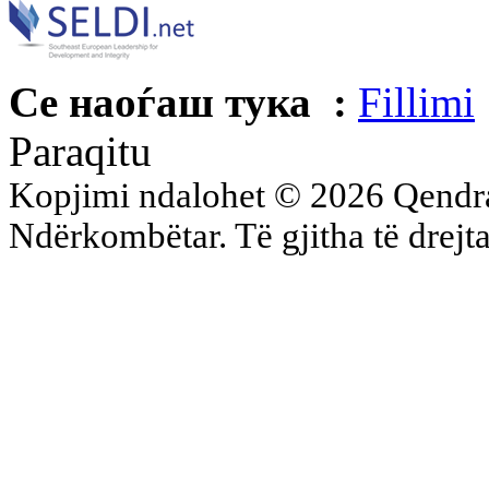
Се наоѓаш тука :
Fillimi
Paraqitu
Kopjimi ndalohet © 2026 Qend
Ndërkombëtar. Të gjitha të drejta