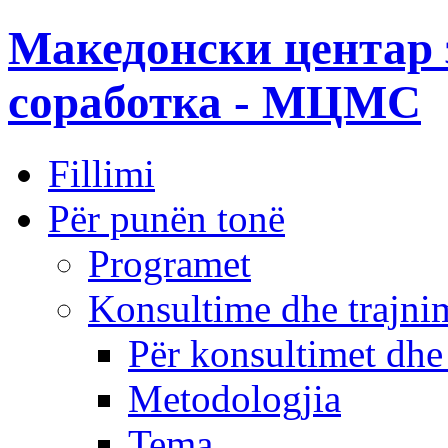
Македонски центар 
соработка - МЦМС
Fillimi
Për punën tonë
Programet
Konsultime dhe trajni
Për konsultimet dhe
Metodologjia
Tema