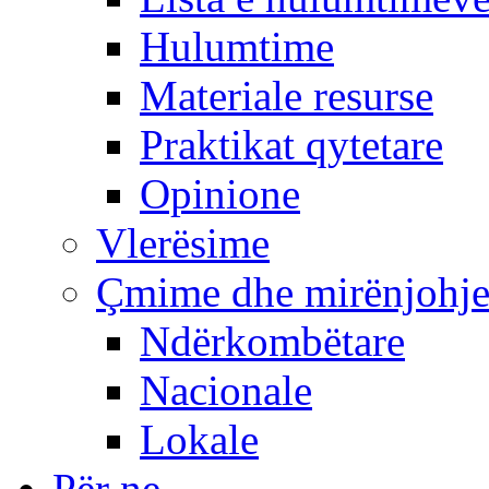
Hulumtime
Materiale resurse
Praktikat qytetare
Opinione
Vlerësime
Çmime dhe mirënjohj
Ndërkombëtare
Nacionale
Lokale
Për ne