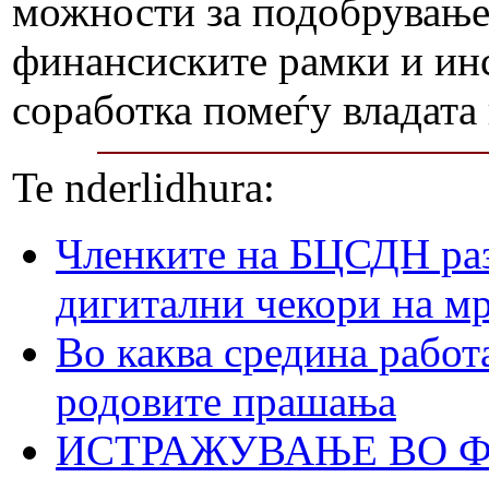
можности за подобрување,
финансиските рамки и ин
соработка помеѓу владата
Te nderlidhura:
Членките на БЦСДН раз
дигитални чекори на м
Во каква средина работ
родовите прашања
ИСТРАЖУВАЊЕ ВО ФО