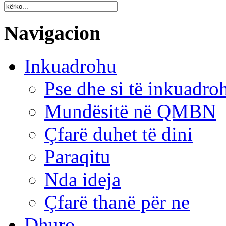
Navigacion
Inkuadrohu
Pse dhe si të inkuadr
Mundësitë në QMBN
Çfarë duhet të dini
Paraqitu
Nda ideja
Çfarë thanë për ne
Dhuro