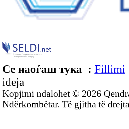
Се наоѓаш тука :
Fillimi
ideja
Kopjimi ndalohet © 2026 Qend
Ndërkombëtar. Të gjitha të drejta