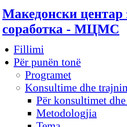
Македонски центар 
соработка - МЦМС
Fillimi
Për punën tonë
Programet
Konsultime dhe trajni
Për konsultimet dhe
Metodologjia
Tema