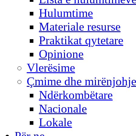
Hulumtime
Materiale resurse
Praktikat qytetare
Opinione
Vlerësime
Çmime dhe mirënjohj
Ndërkombëtare
Nacionale
Lokale
Për ne