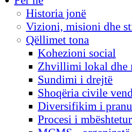
Historia jonë
Vizioni, misioni dhe st
Qëllimet tona
Kohezioni social
Zhvillimi lokal dhe 
Sundimi i drejtë
Shoqëria civile ven
Diversifikim i pranu
Procesi i mbështetur