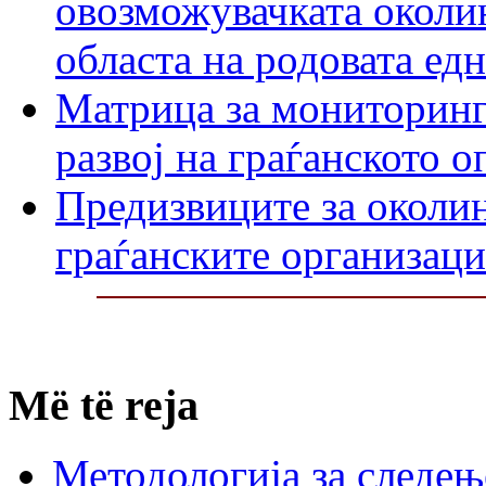
овозможувачката околин
областа на родовата ед
Матрица за мониторинг
развој на граѓанското 
Предизвиците за околин
граѓанските организаци
Më të reja
Методологија за следењ