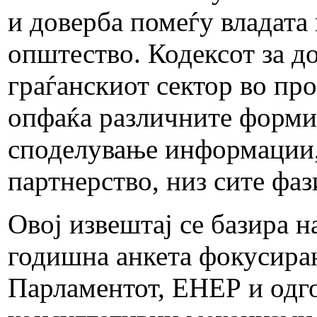
и доверба помеѓу владата
општество. Кодексот за д
граѓанскиот сектор во пр
опфаќа различните форми 
споделување информации, 
партнерство, низ сите фа
Овој извештај се базира н
годишна анкета фокусиран
Парламентот, ЕНЕР и одг