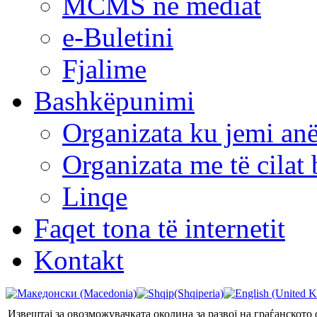
MCMS në mediat
e-Buletini
Fjalime
Bashkëpunimi
Organizata ku jemi anë
Organizata me të cila
Linqe
Faqet tona të internetit
Kontakt
Извештај за овозможувачката околина за развој на граѓанското