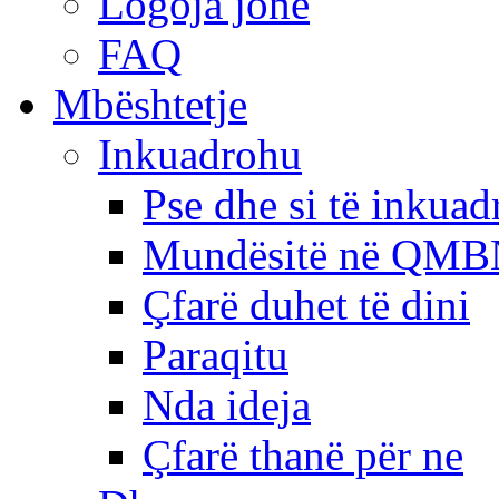
Logoja jonë
FAQ
Mbështetje
Inkuadrohu
Pse dhe si të inkua
Mundësitë në QMB
Çfarë duhet të dini
Paraqitu
Nda ideja
Çfarë thanë për ne