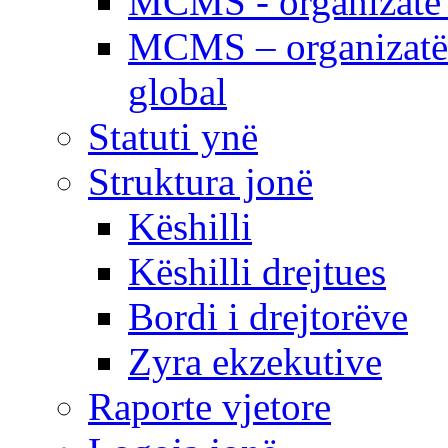
MCMS - organizatë e
MCMS – organizatë 
global
Statuti ynë
Struktura jonë
Këshilli
Këshilli drejtues
Bordi i drejtorëve
Zyra ekzekutive
Raporte vjetore