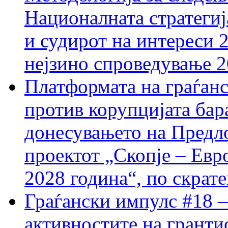
Националната стратегиј
и судирот на интереси 
нејзино спроведување 
Платформата на граѓанс
против корупцијата бар
донесувањето на Предло
проектот „Скопје – Евр
2028 година“, по скрат
Граѓански импулс #18 –
активностите на гранти