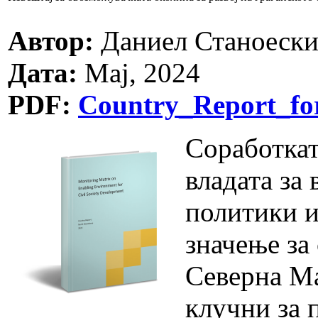
Автор:
Даниел Станоеск
Дата:
Мај, 2024
PDF:
Country_Report_f
Соработкат
владата за
политики и
значење за
Северна Ма
клучни за 