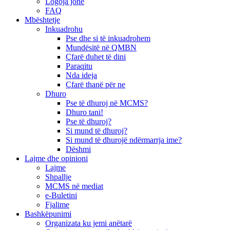
Logoja jonë
FAQ
Mbështetje
Inkuadrohu
Pse dhe si të inkuadrohem
Mundësitë në QMBN
Çfarë duhet të dini
Paraqitu
Nda ideja
Çfarë thanë për ne
Dhuro
Pse të dhuroj në MCMS?
Dhuro tani!
Pse të dhuroj?
Si mund të dhuroj?
Si mund të dhurojë ndërmarrja ime?
Dëshmi
Lajme dhe opinioni
Lajme
Shpallje
MCMS në mediat
e-Buletini
Fjalime
Bashkëpunimi
Organizata ku jemi anëtarë