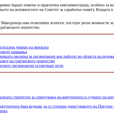
амки бараат измени и практична имплементација, особено за во
њето на активностите на Советот за соработка помеѓу Владата и
 Македонија има позитивни аспекти, постојат јасни можности з
граѓанското општество.
игитални чекори на мрежата
одовите прашања
 околина за организации кои работат во областа на родовата
азвој на граѓанското општество
нските организации остануваат исти
лната стратегија за спречување на корупцијата и судирот на ин
орупцијата бара веднаш да се стопира донесувањето на Предлог-
апка