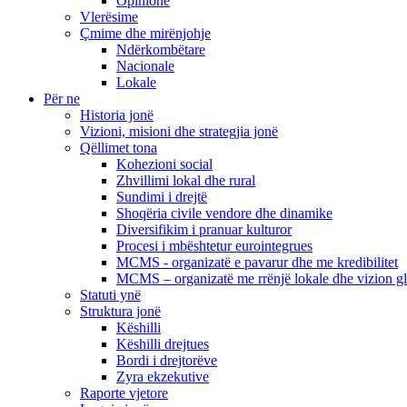
Opinione
Vlerësime
Çmime dhe mirënjohje
Ndërkombëtare
Nacionale
Lokale
Për ne
Historia jonë
Vizioni, misioni dhe strategjia jonë
Qëllimet tona
Kohezioni social
Zhvillimi lokal dhe rural
Sundimi i drejtë
Shoqëria civile vendore dhe dinamike
Diversifikim i pranuar kulturor
Procesi i mbështetur eurointegrues
MCMS - organizatë e pavarur dhe me kredibilitet
MCMS – organizatë me rrënjë lokale dhe vizion g
Statuti ynë
Struktura jonë
Këshilli
Këshilli drejtues
Bordi i drejtorëve
Zyra ekzekutive
Raporte vjetore