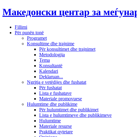
Македонски центар за меѓун
Fillimi
Për punën tonë
Programet
Konsultime dhe trajnime
Për konsultimet dhe trajnimet
Metodologjia
Tema
Konsultantë
Kalendari
Deklaruan...
Ngritja e vetëdijes dhe fushatat
Për fushatat
Lista e fushatave
Materiale promovuese
Hulumtime dhe publikime
Për hulumtimet dhe publikimet
Lista e hulumtimeve dhe publikimeve
Hulumtime
Materiale resurse
Praktikat qytetare