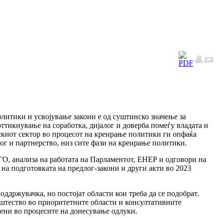
олитики и усвојување закони е од суштинско значење за
тикнување на соработка, дијалог и доверба помеѓу владата и
нскиот сектор во процесот на креирање политики ги опфаќа
ог и партнерство, низ сите фази на креирање политики.
 ГО, анализа на работата на Парламентот, ЕНЕР и одговори на
на подготовката на предлог-закони и други акти во 2023
ддржувачка, но постојат области кои треба да се подобрат.
пштество во приоритетните области и консултативните
учени во процесите на донесување одлуки.