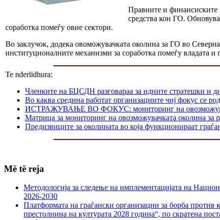
Правните и финансиските р
средства кон ГО. Обновува
соработка помеѓу овие сектори.
Во заклучок, додека овоможувачката околина за ГО во Северна
институционалните механизми за соработка помеѓу владата и 
Te nderlidhura:
Членките на БЦСДН разговараа за идните стратешки и д
Во каква средина работат организациите чиј фокус се р
ИСТРАЖУВАЊЕ ВО ФОКУС: мониторинг на овозможувачката
Матрица за мониторинг на овозможувачката околина за р
Предизвиците за околината во која функционираат граѓа
Më të reja
Методологија за следење на имплементацијата на Национа
2026-2030
Платформата на граѓански организации за борба против к
престолнина на културата 2028 година“, по скратена пост