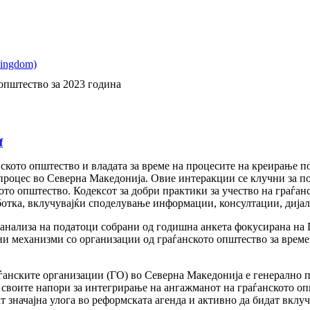
 општество за 2023 година
f
ското општество и владата за време на процесите на креирање п
роцес во Северна Македонија. Овие интеракции се клучни за пот
ото општество. Кодексот за добри практики за учество на граѓа
отка, вклучувајќи споделување информации, консултации, дијал
а анализа на податоци собрани од годишна анкета фокусирана на
и механизми со организации од граѓанското општество за време 
ѓанските организации (ГО) во Северна Македонија е генерално по
и своите напори за интегрирање на ангажманот на граѓанското о
ат значајна улога во реформската агенда и активно да бидат вкл