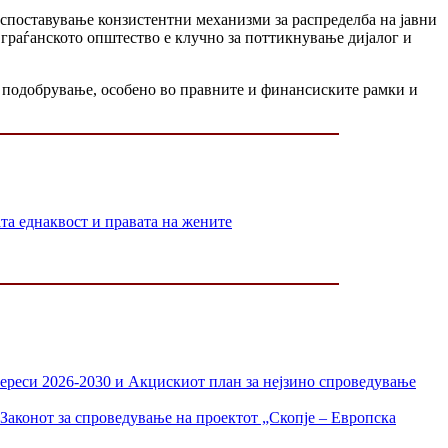
споставување конзистентни механизми за распределба на јавни
 граѓанското општество е клучно за поттикнување дијалог и
а подобрување, особено во правните и финансиските рамки и
 еднаквост и правата на жените
тереси 2026-2030 и Акцискиот план за нејзино спроведување
Законот за спроведување на проектот „Скопје – Европска