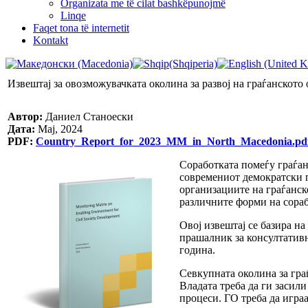
Organizata me të cilat bashkëpunojmë
Linqe
Faqet tona të internetit
Kontakt
Извештај за овозможувачката околина за развој на граѓанското
Автор:
Даниел Станоески
Дата:
Мај, 2024
PDF:
Country_Report_for_2023_MM_in_North_Macedonia.pd
Соработката помеѓу граѓан
современиот демократски п
организациите на граѓанск
различните форми на сораб
Овој извештај се базира н
прашалник за консултативн
година.
Севкупната околина за гра
Владата треба да ги засил
процеси. ГО треба да игра