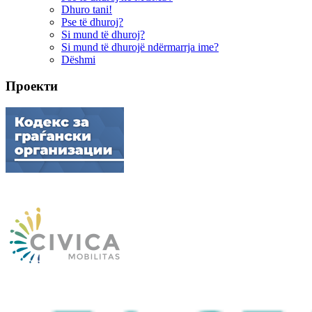
Dhuro tani!
Pse të dhuroj?
Si mund të dhuroj?
Si mund të dhurojë ndërmarrja ime?
Dëshmi
Проекти