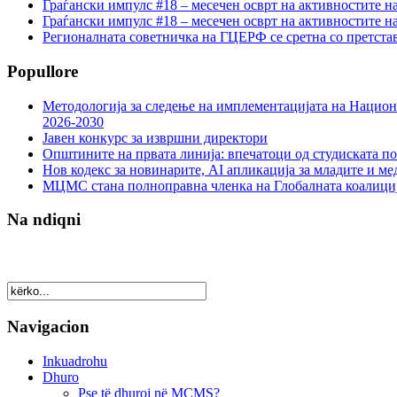
Граѓански импулс #18 – месечен осврт на активностите н
Граѓански импулс #18 – месечен осврт на активностите н
Регионалната советничка на ГЦЕРФ се сретна со претс
Popullore
Методологија за следење на имплементацијата на Национа
2026-2030
Јавен конкурс за извршни директори
Општините на првата линија: впечатоци од студиската по
Нов кодекс за новинарите, AI апликација за младите и м
МЦМС стана полноправна членка на Глобалната коалици
Na ndiqni
Navigacion
Inkuadrohu
Dhuro
Pse të dhuroj në MCMS?