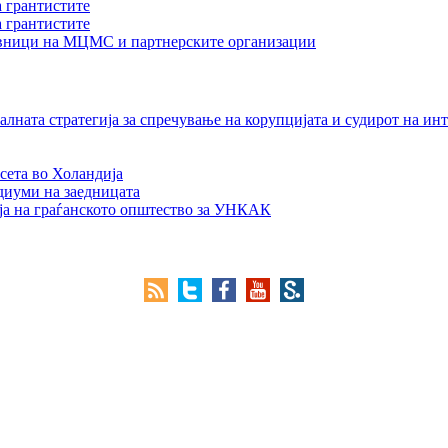
а грантистите
а грантистите
тавници на МЦМС и партнерските организации
лната стратегија за спречување на корупцијата и судирот на ин
сета во Холандија
едиуми на заедницата
ја на граѓанското општество за УНКАК