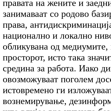
правата на жените и заедн
занимаваат со родово бази
права, антидискриминациј
национално и локално ниво
обликувана од медиумите, 
просторот, исто така знач
средина за работа. Иако д
овозможуваат поголем досе
истовремено ги изложуваа
вознемирување, дезинформ