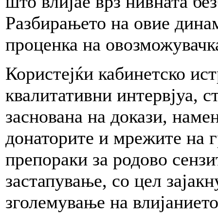
што влијае врз нивната бе
Разбирањето на овие динам
проценка на овозможувачк
Користејќи кабинетско ист
квалитативни интервјуа, с
заснована на докази, наме
донаторите и мрежите на г
препораки за родово сензи
застапување, со цел зајак
зголемување на влијанието