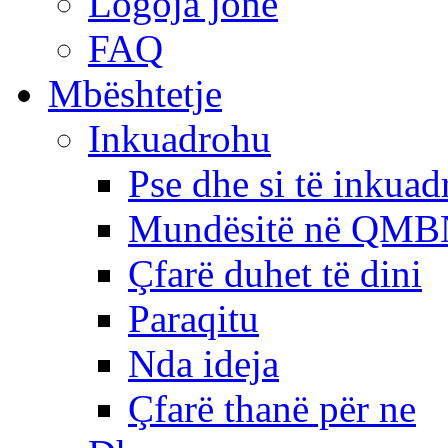
Logoja jonë
FAQ
Mbështetje
Inkuadrohu
Pse dhe si të inkua
Mundësitë në QMB
Çfarë duhet të dini
Paraqitu
Nda ideja
Çfarë thanë për ne