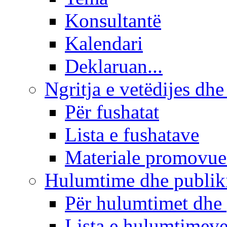
Konsultantë
Kalendari
Deklaruan...
Ngritja e vetëdijes dhe
Për fushatat
Lista e fushatave
Materiale promovue
Hulumtime dhe publi
Për hulumtimet dhe
Lista e hulumtimev