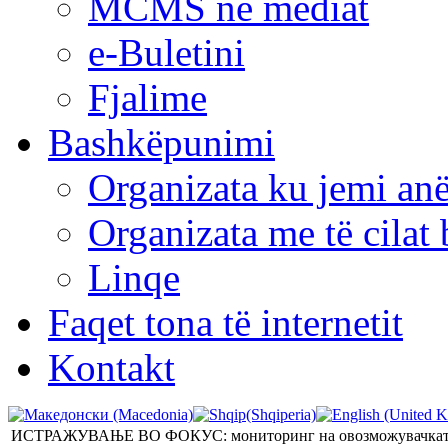
MCMS në mediat
e-Buletini
Fjalime
Bashkëpunimi
Organizata ku jemi anë
Organizata me të cila
Linqe
Faqet tona të internetit
Kontakt
ИСТРАЖУВАЊЕ ВО ФОКУС: мониторинг на овозможувачката око