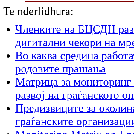
Te nderlidhura:
Членките на БЦСДН разг
дигитални чекори на мр
Во каква средина работа
родовите прашања
Матрица за мониторинг 
развој на граѓанското о
Предизвиците за околин
граѓанските организаци