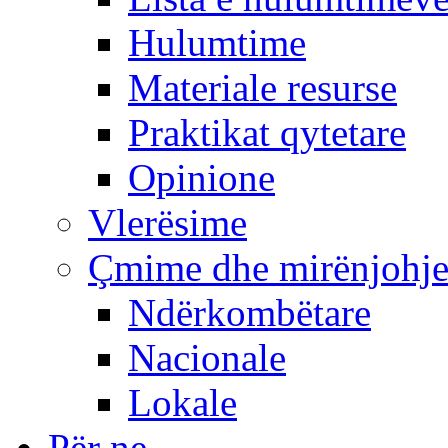
Hulumtime
Materiale resurse
Praktikat qytetare
Opinione
Vlerësime
Çmime dhe mirënjohj
Ndërkombëtare
Nacionale
Lokale
Për ne