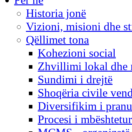
Historia jonë
Vizioni, misioni dhe st
Qëllimet tona
Kohezioni social
Zhvillimi lokal dhe 
Sundimi i drejtë
Shoqëria civile ven
Diversifikim i pranu
Procesi i mbështetur