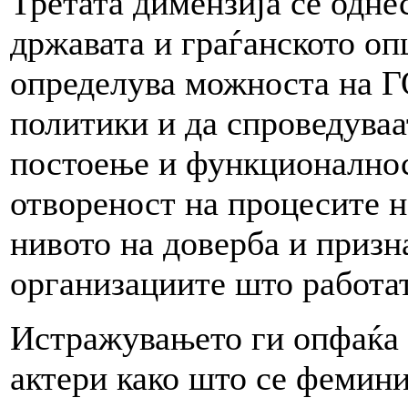
Третата димензија се одне
државата и граѓанското опш
определува можноста на ГО
политики и да спроведуваа
постоење и функционалнос
отвореност на процесите н
нивото на доверба и призн
организациите што работат
Истражувањето ги опфаќа
актери како што се фемини