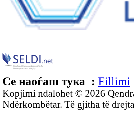
Се наоѓаш тука :
Fillimi
Kopjimi ndalohet © 2026 Qend
Ndërkombëtar. Të gjitha të drejta