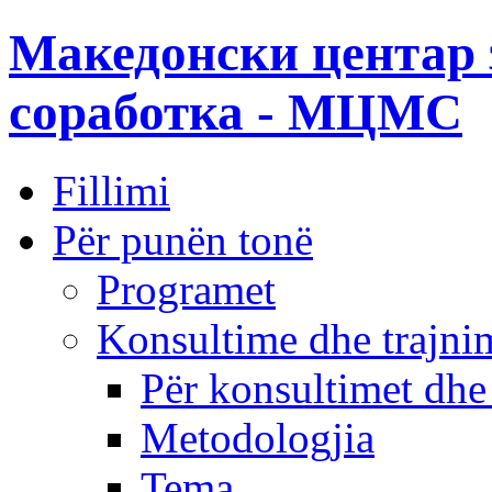
Македонски центар 
соработка - МЦМС
Fillimi
Për punën tonë
Programet
Konsultime dhe trajni
Për konsultimet dhe
Metodologjia
Tema