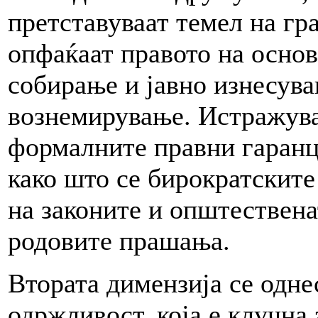
претставуваат темел на гр
опфаќаат правото на осно
собирање и јавно изнесува
вознемирување. Истражува
формалните правни гаранц
како што се бирократските
на законите и општествена
родовите прашања.
Втората димензија се одне
одржливост, која е клучна