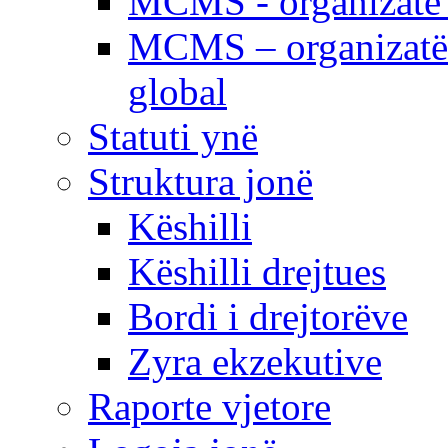
MCMS - organizatë e
MCMS – organizatë 
global
Statuti ynë
Struktura jonë
Këshilli
Këshilli drejtues
Bordi i drejtorëve
Zyra ekzekutive
Raporte vjetore