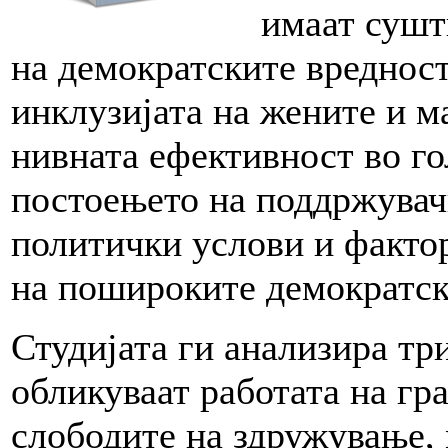
имаат сушт
на демократските вредност
инклузијата на жените и м
нивната ефективност во го
постоењето на поддржувач
политички услови и фактор
на пошироките демократск
Студијата ги анализира тр
обликуваат работата на гр
слободите на здружување,