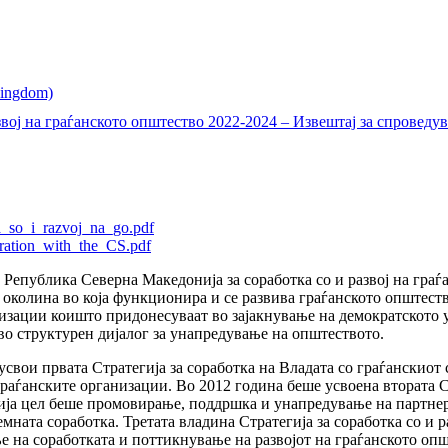
звој на граѓанското општество 2022-2024 – Извештај за спроведу
a_so_i_razvoj_na_go.pdf
ration_with_the_CS.pdf
 Република Северна Македонија за соработка со и развој на граѓ
околина во која функционира и се развива граѓанското општест
зации коишто придонесуваат во зајакнување на демократското у
 во структурен дијалог за унапредување на општеството.
усвои првата Стратегија за соработка на Владата со граѓанскиот
граѓанските организации. Во 2012 година беше усвоена втората С
ија цел беше промовирање, поддршка и унапредување на партнер
емната соработка. Третата владина Стратегија за соработка со и 
на соработката и поттикнување на развојот на граѓанското општ