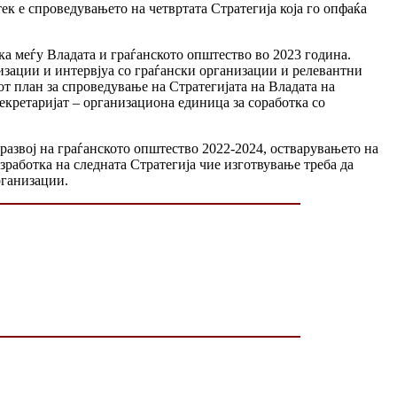
тек е спроведувањето на четвртата Стратегија која го опфаќа
ка меѓу Владата и граѓанското општество во 2023 година.
низации и интервјуа со граѓански организации и релевантни
т план за спроведување на Стратегијата на Владата на
екретаријат – организациона единица за соработка со
 развој на граѓанското општество 2022-2024, остварувањето на
зработка на следната Стратегија чие изготвување треба да
рганизации.