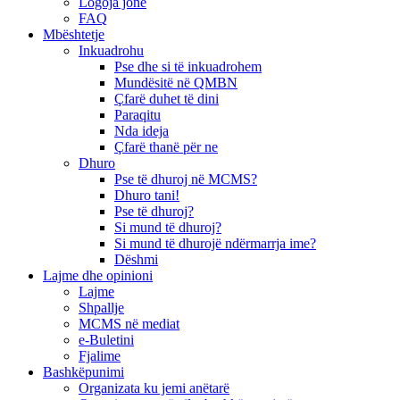
Logoja jonë
FAQ
Mbështetje
Inkuadrohu
Pse dhe si të inkuadrohem
Mundësitë në QMBN
Çfarë duhet të dini
Paraqitu
Nda ideja
Çfarë thanë për ne
Dhuro
Pse të dhuroj në MCMS?
Dhuro tani!
Pse të dhuroj?
Si mund të dhuroj?
Si mund të dhurojë ndërmarrja ime?
Dëshmi
Lajme dhe opinioni
Lajme
Shpallje
MCMS në mediat
e-Buletini
Fjalime
Bashkëpunimi
Organizata ku jemi anëtarë