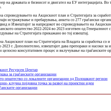
нер на државата и бизнисот и двигател на ЕУ интеграцијата. Во 
.
 на спроведувањето на Акцискиот план и Стратегијата за соработ
нлајн истражување и пребарувања, анкета со 277 граѓански орга
вид и Извештајот за напредокот во спроведувањето на Акцискио
ѓанското општество 2022-2024 во 2023 изготвен од Генералниот с
едување на Стратегијата прикажано во тој извештај.
 на Акцискиот план на Стратегијата на Владата за соработка со и
2023 г. Дополнително, извештајот дава препораки и насоки за и
еди целосно консултативен процес и вклучување на граѓанските о
скиот Ресурсен Центар
дршка за граѓанските организации
кото општество со локалните организации од Полошкиот регион
ии- клучна појдовна точка за развој на проектни идеи
аѓанските организации