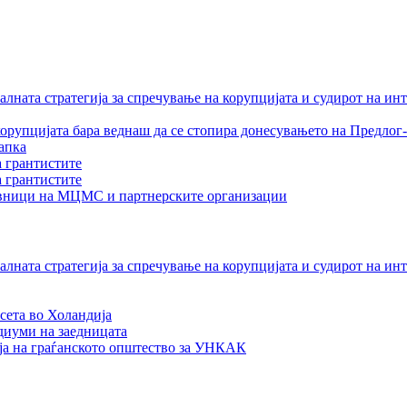
лната стратегија за спречување на корупцијата и судирот на ин
орупцијата бара веднаш да се стопира донесувањето на Предлог-
апка
а грантистите
а грантистите
тавници на МЦМС и партнерските организации
лната стратегија за спречување на корупцијата и судирот на ин
сета во Холандија
едиуми на заедницата
ја на граѓанското општество за УНКАК