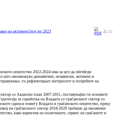
вање на активностите во 2023
анското општество 2022-2024 има за цел да обезбеди
во што овозможува динамични, независни, активни и
правување, ги рефлектираат интересите и потребите на
 сектор со Акциски план 2007-2011, поставувајќи ги основите
тратегија за соработка на Владата со граѓанскиот сектор со
ските односи помеѓу Владата и граѓанското општество, преку
развој на граѓанскиот сектор 2018-2020 требаше да овозможи
ество, како коректив на политиките, сервис на граѓаните и