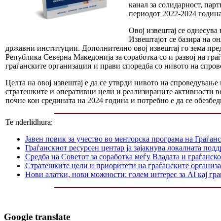
канал за солидарност, парт
периодот 2022-2024 година
Овој извештај се однесува
Извештајот се базира на о
државни институции. Дополнително овој извештај го зема пред
Република Северна Македонија за соработка со и развој на гра
граѓанските организации и прави споредба со нивото на спров
Целта на овој извештај е да се утврди нивото на спроведување
стратешките и оперативни цели и реализираните активности во 
почне кон средината на 2024 година и потребно е да се обезб
Te nderlidhura:
Јавен повик за учество во менторска програма на Граѓан
Граѓанскиот ресурсен центар ја зајакнува локалната под
Средба на Советот за соработка меѓу Владата и граѓанс
Стратешките цели и приоритети на граѓанските организац
Нови алатки, нови можности: голем интерес за AI кај гр
Google translate