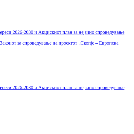
тереси 2026-2030 и Акцискиот план за нејзино спроведување
Законот за спроведување на проектот „Скопје – Европска
тереси 2026-2030 и Акцискиот план за нејзино спроведување