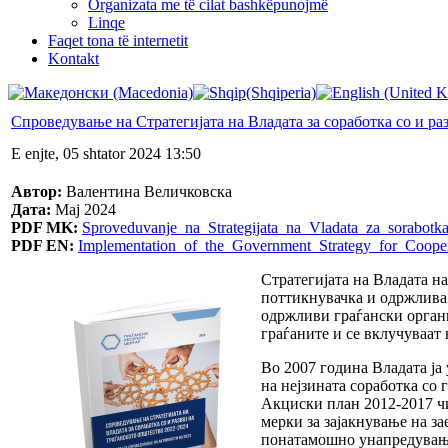
Organizata me të cilat bashkëpunojmë
Linqe
Faqet tona të internetit
Kontakt
Спроведување на Стратегијата на Владата за соработка со и ра
E enjte, 05 shtator 2024 13:50
Автор:
Валентина Величковска
Дата:
Maj 2024
PDF MK:
Sproveduvanje_na_Strategijata_na_Vladata_za_sorabotk
PDF EN:
Implementation_of_the_Government_Strategy_for_Coope
Стратегијата на Владата на
поттикнувачка и одржлива 
одржливи граѓански органи
граѓаните и се вклучуваат
Во 2007 година Владата ја 
на нејзината соработка со 
Акциски план 2012-2017 ч
мерки за зајакнување на за
понатамошно унапредување 