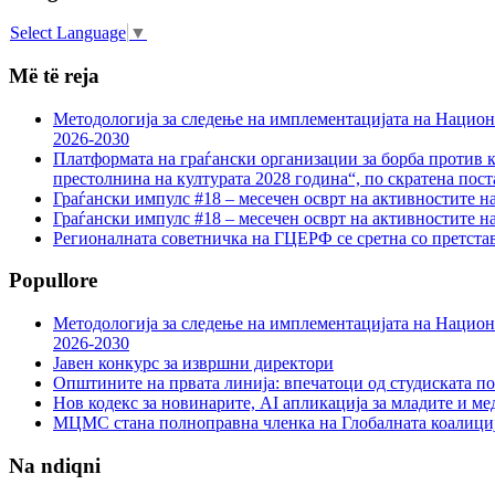
Select Language
▼
Më të reja
Методологија за следење на имплементацијата на Национа
2026-2030
Платформата на граѓански организации за борба против к
престолнина на културата 2028 година“, по скратена пост
Граѓански импулс #18 – месечен осврт на активностите н
Граѓански импулс #18 – месечен осврт на активностите н
Регионалната советничка на ГЦЕРФ се сретна со претс
Popullore
Методологија за следење на имплементацијата на Национа
2026-2030
Јавен конкурс за извршни директори
Општините на првата линија: впечатоци од студиската по
Нов кодекс за новинарите, AI апликација за младите и м
МЦМС стана полноправна членка на Глобалната коалици
Na ndiqni