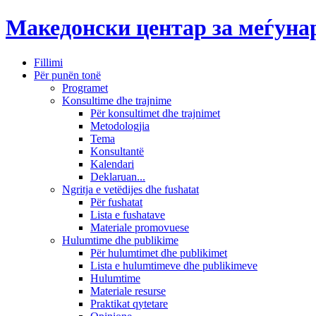
Македонски центар за меѓун
Fillimi
Për punën tonë
Programet
Konsultime dhe trajnime
Për konsultimet dhe trajnimet
Metodologjia
Tema
Konsultantë
Kalendari
Deklaruan...
Ngritja e vetëdijes dhe fushatat
Për fushatat
Lista e fushatave
Materiale promovuese
Hulumtime dhe publikime
Për hulumtimet dhe publikimet
Lista e hulumtimeve dhe publikimeve
Hulumtime
Materiale resurse
Praktikat qytetare