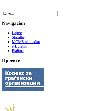
Navigacion
Lajme
Shpallje
MCMS në mediat
e-Buletini
Fjalime
Проекти