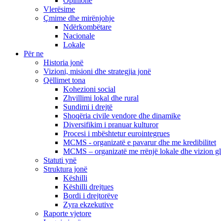
Opinione
Vlerësime
Çmime dhe mirënjohje
Ndërkombëtare
Nacionale
Lokale
Për ne
Historia jonë
Vizioni, misioni dhe strategjia jonë
Qëllimet tona
Kohezioni social
Zhvillimi lokal dhe rural
Sundimi i drejtë
Shoqëria civile vendore dhe dinamike
Diversifikim i pranuar kulturor
Procesi i mbështetur eurointegrues
MCMS - organizatë e pavarur dhe me kredibilitet
MCMS – organizatë me rrënjë lokale dhe vizion g
Statuti ynë
Struktura jonë
Këshilli
Këshilli drejtues
Bordi i drejtorëve
Zyra ekzekutive
Raporte vjetore