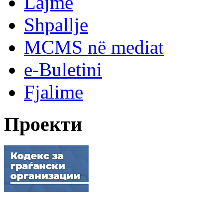
Lajme
Shpallje
MCMS në mediat
e-Buletini
Fjalime
Проекти