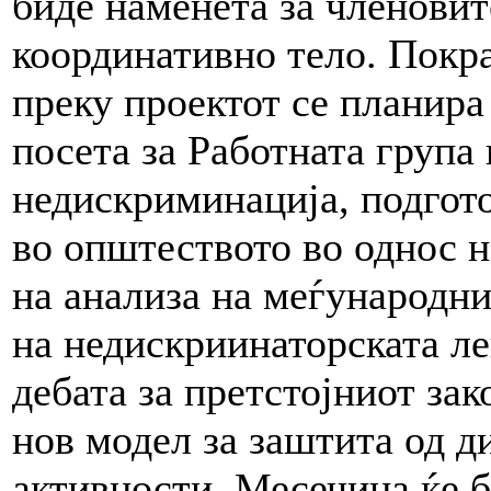
биде наменета за членови
координативно тело. Покра
преку проектот се планира
посета за Работната група 
недискриминација, подгото
во општеството во однос н
на анализа на меѓународни
на недискриинаторската ле
дебата за претстојниот зак
нов модел за заштита од д
активности, Месечина ќе б