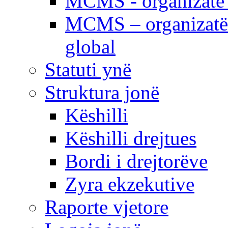
MCMS - organizatë e
MCMS – organizatë 
global
Statuti ynë
Struktura jonë
Këshilli
Këshilli drejtues
Bordi i drejtorëve
Zyra ekzekutive
Raporte vjetore