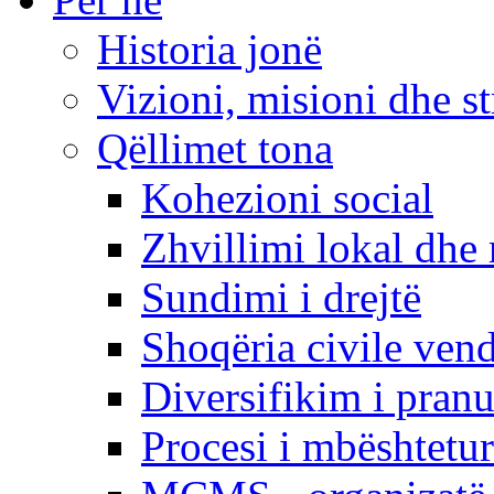
Historia jonë
Vizioni, misioni dhe st
Qëllimet tona
Kohezioni social
Zhvillimi lokal dhe 
Sundimi i drejtë
Shoqëria civile ven
Diversifikim i pranu
Procesi i mbështetur