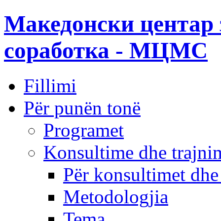
Македонски центар 
соработка - МЦМС
Fillimi
Për punën tonë
Programet
Konsultime dhe trajni
Për konsultimet dhe
Metodologjia
Tema