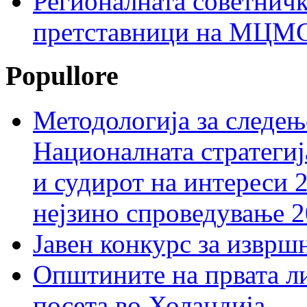
Регионалната советничк
претставници на МЦМС 
Popullore
Методологија за следењ
Националната стратегиј
и судирот на интереси 
нејзино спроведување 
Јавен конкурс за изврш
Општините на првата ли
посета во Холандија