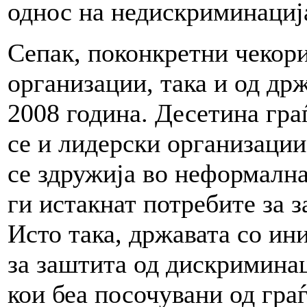
однос на недискриминациј
Сепак, поконкретни чекори
организации, така и од др
2008 година. Десетина гра
се и лидерски организации
се здружија во неформална
ги истакнат потребите за 
Исто така, државата со ин
за заштита од дискриминац
кои беа посочувани од гра