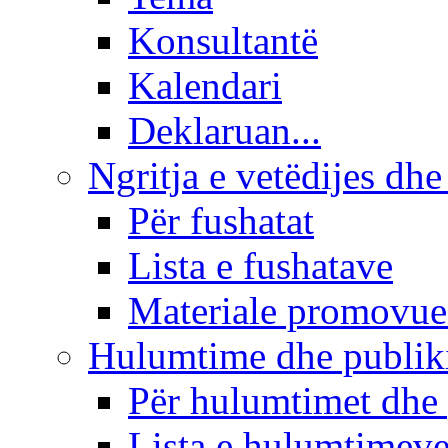
Konsultantë
Kalendari
Deklaruan...
Ngritja e vetëdijes dhe
Për fushatat
Lista e fushatave
Materiale promovue
Hulumtime dhe publi
Për hulumtimet dhe
Lista e hulumtimev