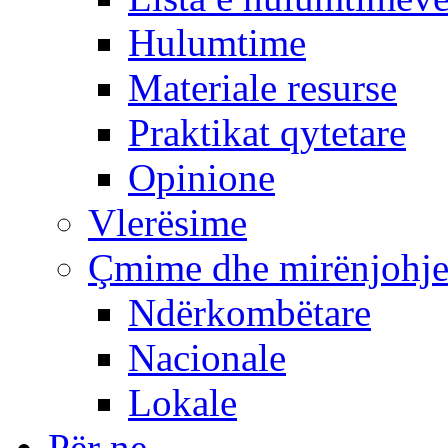
Hulumtime
Materiale resurse
Praktikat qytetare
Opinione
Vlerësime
Çmime dhe mirënjohj
Ndërkombëtare
Nacionale
Lokale
Për ne