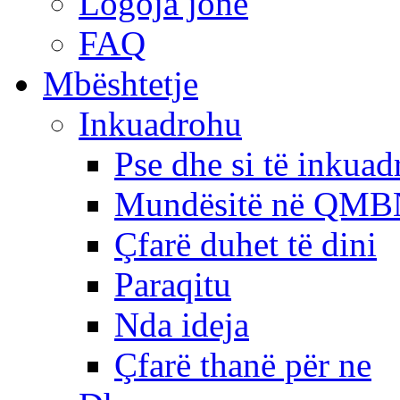
Logoja jonë
FAQ
Mbështetje
Inkuadrohu
Pse dhe si të inkua
Mundësitë në QMB
Çfarë duhet të dini
Paraqitu
Nda ideja
Çfarë thanë për ne