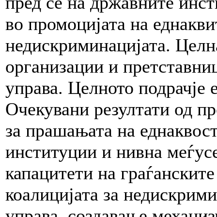
пред се на државните инст
во промоцијата на еднакв
недискриминацијата. Целна
организации и претставни
управа. Целното подрачје 
Очекувани резултати од пр
за прашањата на еднаквост
институции и нивна меѓусе
капацитети на граѓанските
коалицијата за недискрими
управа, создавање механиз