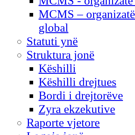
MCMS - organizatë e
MCMS – organizatë 
global
Statuti ynë
Struktura jonë
Këshilli
Këshilli drejtues
Bordi i drejtorëve
Zyra ekzekutive
Raporte vjetore