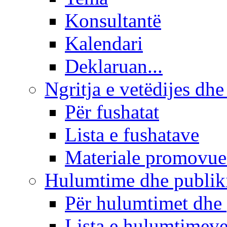
Konsultantë
Kalendari
Deklaruan...
Ngritja e vetëdijes dhe
Për fushatat
Lista e fushatave
Materiale promovue
Hulumtime dhe publi
Për hulumtimet dhe
Lista e hulumtimev