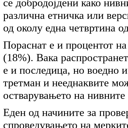
се добродојдени како нивн
различна етничка или верс
од околу една четвртина о
Пораснат е и процентот на
(18%). Вака распространет
е и последица, но воедно 
третман и нееднаквите мож
остварувањето на нивните 
Еден од начините за прове
спроведувањето на мерките