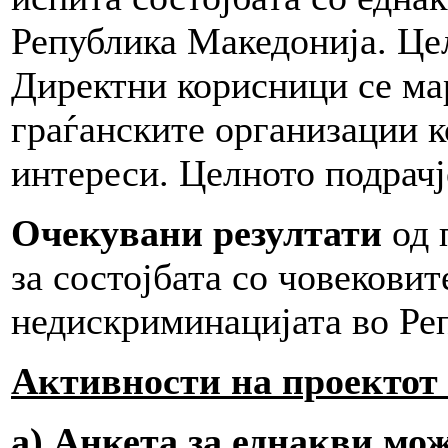
Република Македонија. Цел
Директни корисници се ма
граѓанските организации к
интереси. Целното подрачј
Очекувани резултати
од 
за состојбата со човекови
недискриминацијата во Ре
Активности на проектот 
а) Анкета за еднакви мо