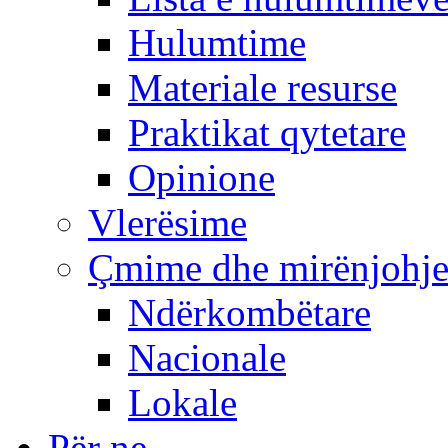
Hulumtime
Materiale resurse
Praktikat qytetare
Opinione
Vlerësime
Çmime dhe mirënjohj
Ndërkombëtare
Nacionale
Lokale
Për ne