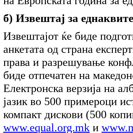
на Европската година за е
б) Извештај за еднаквит
Извештајот ќе биде подгот
анкетата од страна експер
права и разрешување кон
биде отпечатен на македон
Електронска верзија на ал
јазик во 500 примероци ис
компакт дискови (500 копии
www.equal.org.mk
и
www.m