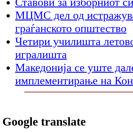
Ставови за изборниот с
МЦМС дел од истражува
граѓанското општество
Четири училишта летово
игралишта
Македонија се уште дал
имплементирање на Ко
Google translate