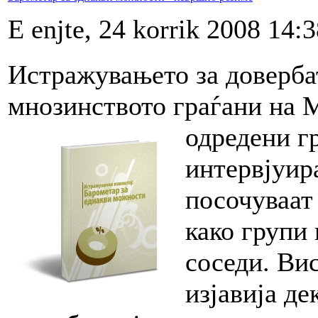
E enjte, 24 korrik 2008 14:
Истражувањето за доверб
мнозинството граѓани на М
одредени г
интервјуир
посочуваат
како групи 
соседи. Ви
изјавија де