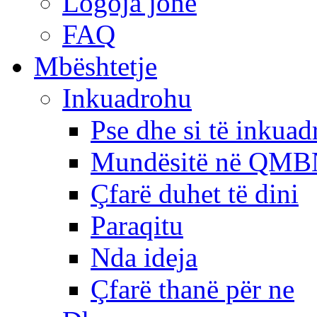
Logoja jonë
FAQ
Mbështetje
Inkuadrohu
Pse dhe si të inkua
Mundësitë në QMB
Çfarë duhet të dini
Paraqitu
Nda ideja
Çfarë thanë për ne