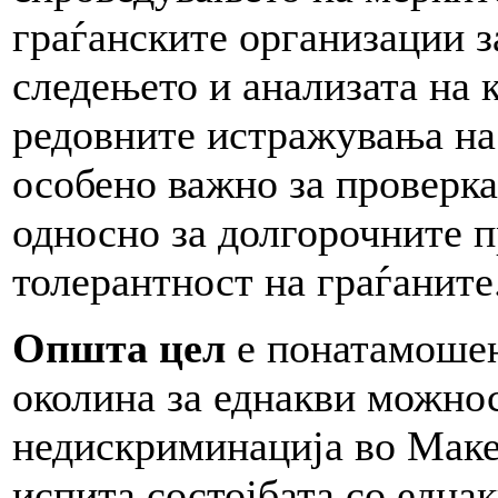
граѓанските организации з
следењето и анализата на 
редовните истражувања на
особено важно за проверка
односно за долгорочните 
толерантност на граѓаните
Општа цел
е понатамошен
околина за еднакви можнос
недискриминација во Макед
испита состојбата со една