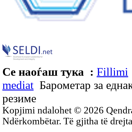
Се наоѓаш тука :
Fillimi
mediat
Барометар за една
резиме
Kopjimi ndalohet © 2026 Qend
Ndërkombëtar. Të gjitha të drejta