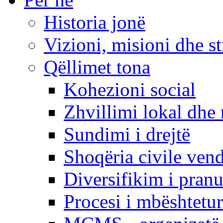
Historia jonë
Vizioni, misioni dhe st
Qëllimet tona
Kohezioni social
Zhvillimi lokal dhe 
Sundimi i drejtë
Shoqëria civile ven
Diversifikim i pranu
Procesi i mbështetur