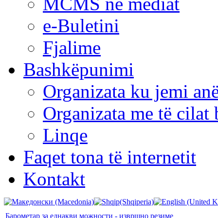
MCMS në mediat
e-Buletini
Fjalime
Bashkëpunimi
Organizata ku jemi anë
Organizata me të cila
Linqe
Faqet tona të internetit
Kontakt
Барометар за еднакви можности - извршно резиме