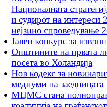
Националната стратегиј
и судирот на интереси 
нејзино спроведување 
Јавен конкурс за изврш
Општините на првата ли
посета во Холандија
Нов кодекс за новинарит
медиуми на заедницата
МЦМС стана полноправн
коалиција на граѓанск