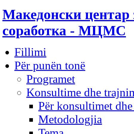
Македонски центар 
соработка - МЦМС
Fillimi
Për punën tonë
Programet
Konsultime dhe trajni
Për konsultimet dhe
Metodologjia
Tema