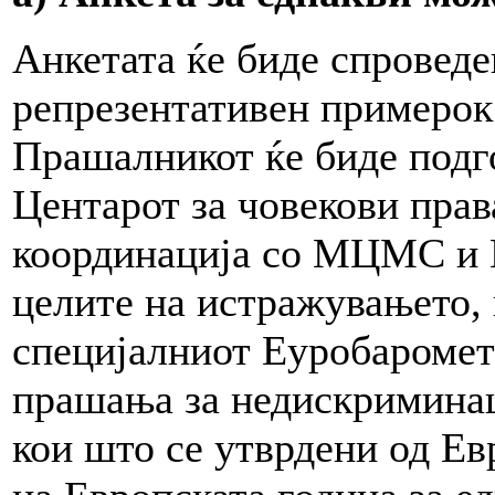
Анкетата ќе биде спроведе
репрезентативен примерок
Прашалникот ќе биде подго
Центарот за човекови пра
координација со МЦМС и П
целите на истражувањето, 
специјалниот Еуробаромет
прашања за недискриминац
кои што се утврдени од Ев