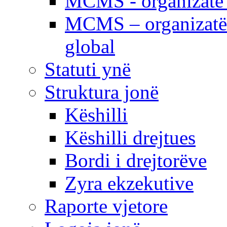
MCMS - organizatë e
MCMS – organizatë 
global
Statuti ynë
Struktura jonë
Këshilli
Këshilli drejtues
Bordi i drejtorëve
Zyra ekzekutive
Raporte vjetore