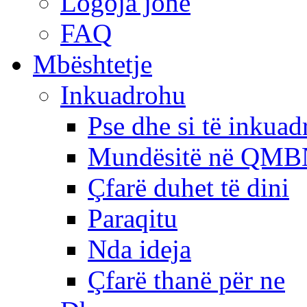
Logoja jonë
FAQ
Mbështetje
Inkuadrohu
Pse dhe si të inkua
Mundësitë në QMB
Çfarë duhet të dini
Paraqitu
Nda ideja
Çfarë thanë për ne