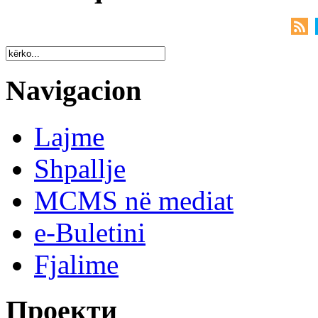
Navigacion
Lajme
Shpallje
MCMS në mediat
e-Buletini
Fjalime
Проекти