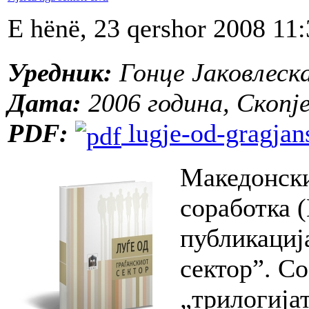
E hënë, 23 qershor 2008 11
Уредник:
Гонце Јаковлеск
Дата:
2006 година, Скопј
PDF:
lugje-od-gragjan
Македонски
соработка 
публикациј
сектор”. Со
„трилогија