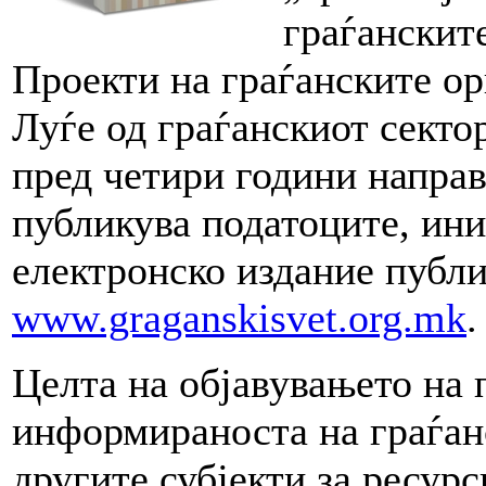
граѓанскит
Проекти на граѓанските ор
Луѓе од граѓанскиот сект
пред четири години направ
публикува податоците, ини
електронско издание публ
www.graganskisvet.org.mk
.
Целта на објавувањето на 
информираноста на граѓанс
другите субјекти за ресур