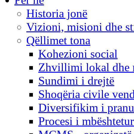
Historia jonë
Vizioni, misioni dhe st
Qëllimet tona
Kohezioni social
Zhvillimi lokal dhe 
Sundimi i drejtë
Shoqëria civile ven
Diversifikim i pranu
Procesi i mbështetur