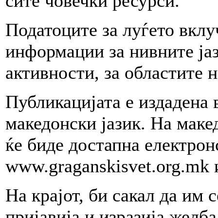
сите човечки ресурси.
Податоците за луѓето вклу
информации за нивните ја
активности, за областите н
Публикацијата е издадена 
македонски јазик. На макед
ќе биде достапна електрон
www.graganskisvet.org.mk 
На крајот, би сакал да им 
пријавија и изразија желба