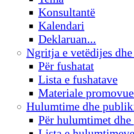
Konsultantë
Kalendari
Deklaruan...
Ngritja e vetëdijes dhe
Për fushatat
Lista e fushatave
Materiale promovue
Hulumtime dhe publi
Për hulumtimet dhe
Lista e hulumtimev