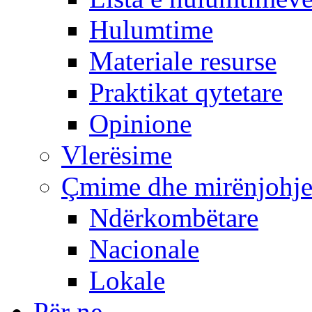
Hulumtime
Materiale resurse
Praktikat qytetare
Opinione
Vlerësime
Çmime dhe mirënjohj
Ndërkombëtare
Nacionale
Lokale
Për ne