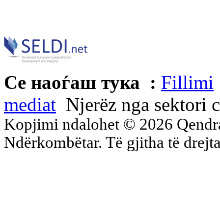
Се наоѓаш тука :
Fillimi
mediat
Njerëz nga sektori c
Kopjimi ndalohet © 2026 Qend
Ndërkombëtar. Të gjitha të drejta