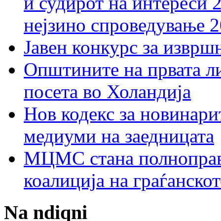
и судирот на интереси 
нејзино спроведување 
Јавен конкурс за изврш
Општините на првата ли
посета во Холандија
Нов кодекс за новинарит
медиуми на заедницата
МЦМС стана полноправн
коалиција на граѓанск
Na ndiqni