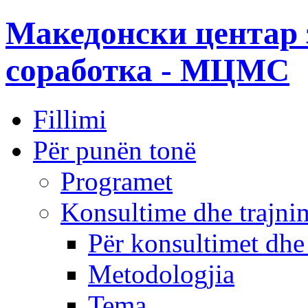
Македонски центар 
соработка - МЦМС
Fillimi
Për punën tonë
Programet
Konsultime dhe trajni
Për konsultimet dhe
Metodologjia
Tema