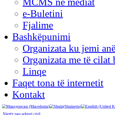
MCMS në mediat
e-Buletini
Fjalime
Bashkëpunimi
Organizata ku jemi anë
Organizata me të cila
Linqe
Faqet tona të internetit
Kontakt
Njerëz nga sektori civil