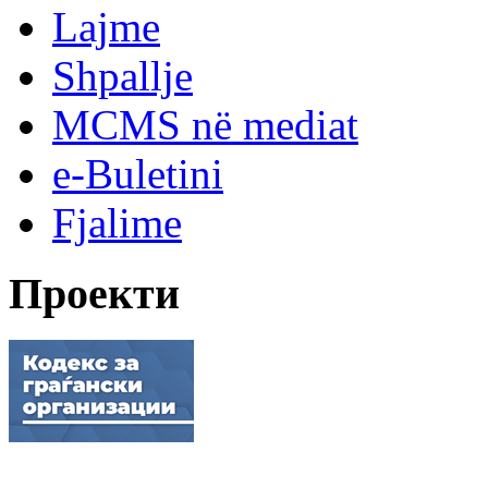
Lajme
Shpallje
MCMS në mediat
e-Buletini
Fjalime
Проекти