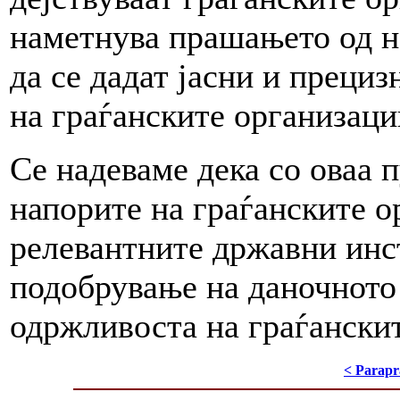
наметнува прашањето од н
да се дадат јасни и преци
на граѓанските организаци
Се надеваме дека со оваа п
напорите на граѓанските о
релевантните државни инс
подобрување на даночното
одржливоста на граѓански
< Parapr