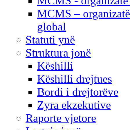
MCMS - organizatë e
MCMS – organizatë 
global
Statuti ynë
Struktura jonë
Këshilli
Këshilli drejtues
Bordi i drejtorëve
Zyra ekzekutive
Raporte vjetore