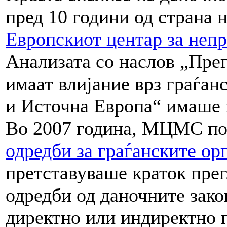
пред 10 години од страна
Европскиот центар за неп
Анализата со наслов „Прег
имаат влијание врз граѓан
и Источна Европа“ имаше и
Во 2007 година, МЦМС по
одредби за граѓанските ор
претставуваше краток прег
одредби од даночните зак
директно или индиректно г