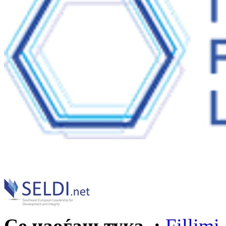
Се наоѓаш тука :
Fillimi