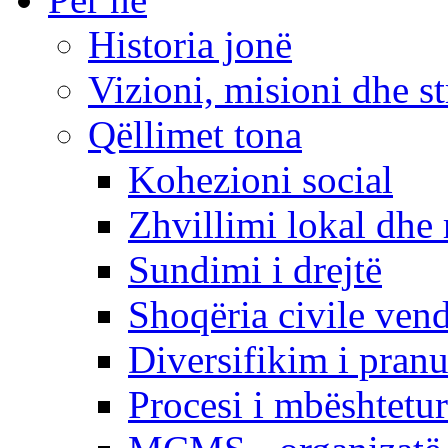
Historia jonë
Vizioni, misioni dhe st
Qëllimet tona
Kohezioni social
Zhvillimi lokal dhe 
Sundimi i drejtë
Shoqëria civile ven
Diversifikim i pranu
Procesi i mbështetur