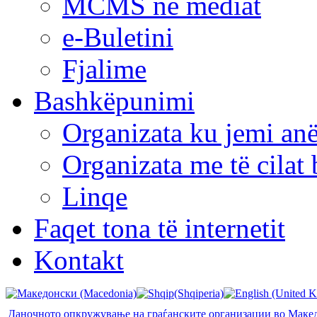
MCMS në mediat
e-Buletini
Fjalime
Bashkëpunimi
Organizata ku jemi anë
Organizata me të cila
Linqe
Faqet tona të internetit
Kontakt
Даночното опкружување на граѓанските организации во Маке