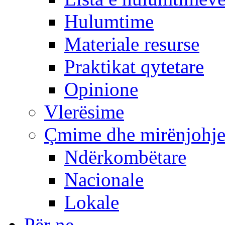
Hulumtime
Materiale resurse
Praktikat qytetare
Opinione
Vlerësime
Çmime dhe mirënjohj
Ndërkombëtare
Nacionale
Lokale
Për ne