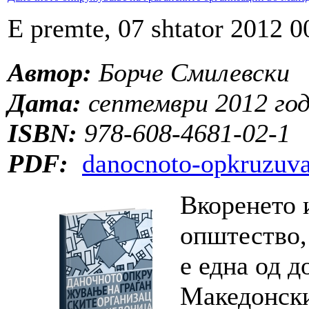
E premte, 07 shtator 2012 0
Автор:
Борче Смилевски
Дата:
септември 2012 го
ISBN:
978-608-4681-02-1
PDF:
danocnoto-opkruzuva
Вкоренето 
општество, 
е една од д
Македонски