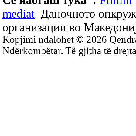
mediat
Даночното опкружу
организации во Македони
Kopjimi ndalohet © 2026 Qend
Ndërkombëtar. Të gjitha të drejta