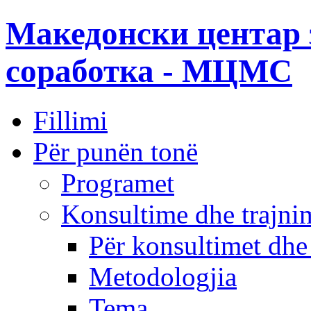
Македонски центар 
соработка - МЦМС
Fillimi
Për punën tonë
Programet
Konsultime dhe trajni
Për konsultimet dhe
Metodologjia
Tema