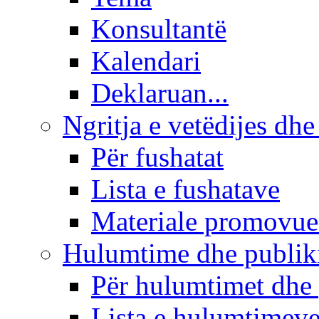
Konsultantë
Kalendari
Deklaruan...
Ngritja e vetëdijes dhe
Për fushatat
Lista e fushatave
Materiale promovue
Hulumtime dhe publi
Për hulumtimet dhe
Lista e hulumtimev