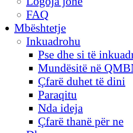
Logoja jonë
FAQ
Mbështetje
Inkuadrohu
Pse dhe si të inkua
Mundësitë në QMB
Çfarë duhet të dini
Paraqitu
Nda ideja
Çfarë thanë për ne