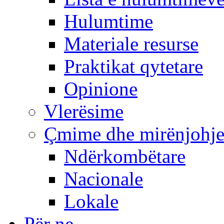
Hulumtime
Materiale resurse
Praktikat qytetare
Opinione
Vlerësime
Çmime dhe mirënjohj
Ndërkombëtare
Nacionale
Lokale
Për ne