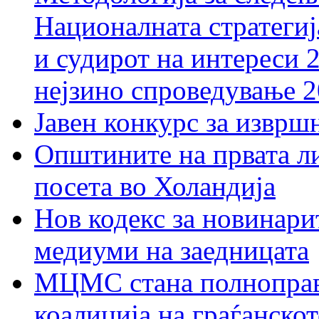
Националната стратегиј
и судирот на интереси 
нејзино спроведување 
Јавен конкурс за изврш
Општините на првата ли
посета во Холандија
Нов кодекс за новинарит
медиуми на заедницата
МЦМС стана полноправн
коалиција на граѓанск