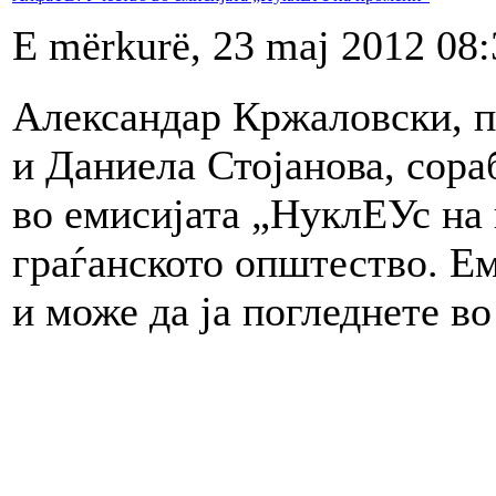
E mërkurë, 23 maj 2012 08:
Александар Кржаловски, 
и Даниела Стојанова, сора
во емисијата „НуклЕУс на 
граѓанското општество. Е
и може да ја погледнете в