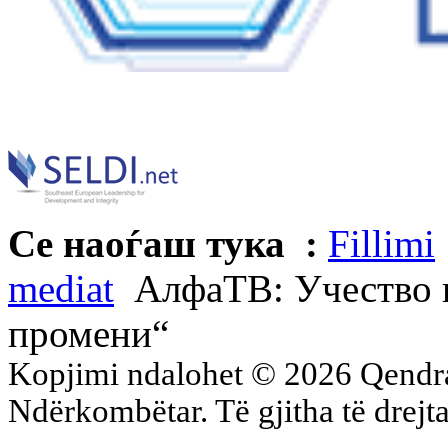
Се наоѓаш тука :
Fillimi
mediat
АлфаТВ: Учество в
промени“
Kopjimi ndalohet © 2026 Qend
Ndërkombëtar. Të gjitha të drejta