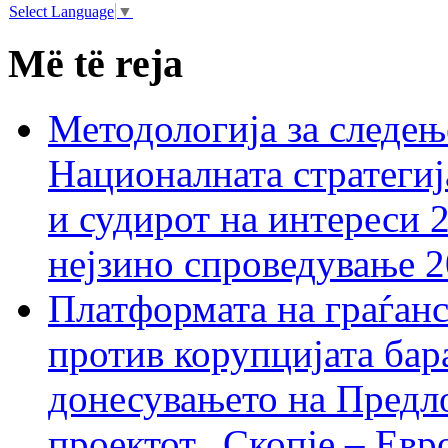
Select Language
▼
Më të reja
Методологија за следењ
Националната стратегиј
и судирот на интереси 
нејзино спроведување 
Платформата на граѓанс
против корупцијата бар
донесувањето на Предло
проектот „Скопје – Евр