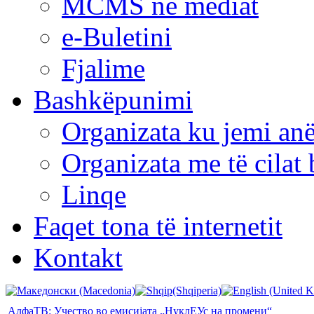
MCMS në mediat
e-Buletini
Fjalime
Bashkëpunimi
Organizata ku jemi anë
Organizata me të cila
Linqe
Faqet tona të internetit
Kontakt
АлфаТВ: Учество во емисијата „НуклЕУс на промени“