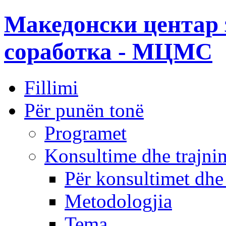
Македонски центар 
соработка - МЦМС
Fillimi
Për punën tonë
Programet
Konsultime dhe trajni
Për konsultimet dhe
Metodologjia
Tema