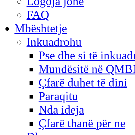
Logoja jonë
FAQ
Mbështetje
Inkuadrohu
Pse dhe si të inkua
Mundësitë në QMB
Çfarë duhet të dini
Paraqitu
Nda ideja
Çfarë thanë për ne