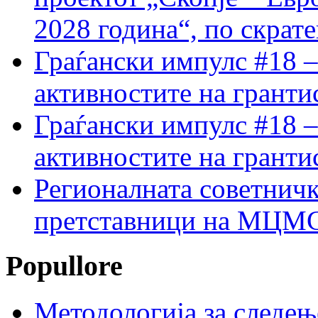
2028 година“, по скрат
Граѓански импулс #18 –
активностите на гранти
Граѓански импулс #18 –
активностите на гранти
Регионалната советничк
претставници на МЦМС 
Popullore
Методологија за следењ