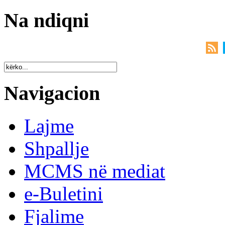
Na ndiqni
Navigacion
Lajme
Shpallje
MCMS në mediat
e-Buletini
Fjalime