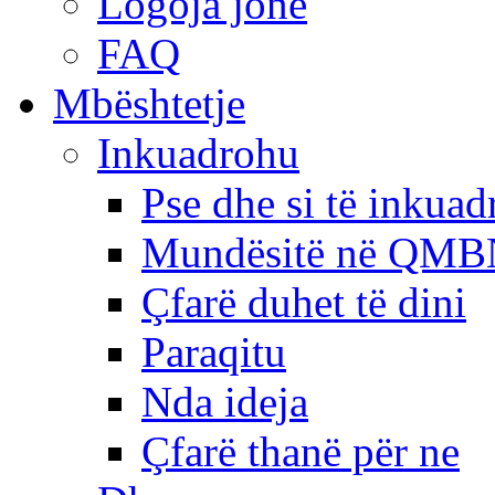
Logoja jonë
FAQ
Mbështetje
Inkuadrohu
Pse dhe si të inkua
Mundësitë në QMB
Çfarë duhet të dini
Paraqitu
Nda ideja
Çfarë thanë për ne