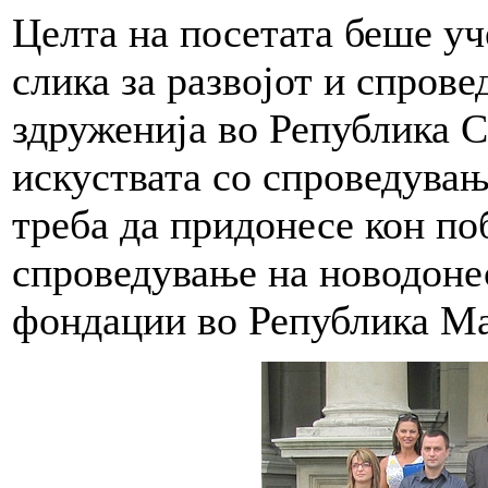
Целта на посетата беше уч
слика за развојот и спрове
здруженија во Република С
искуствата со спроведувањ
треба да придонесе кон по
спроведување на новодонес
фондации во Република Ма