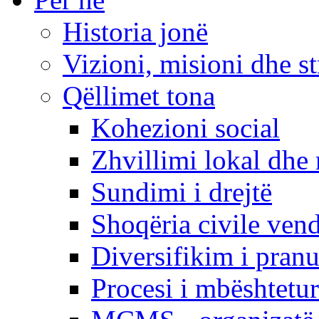
Historia jonë
Vizioni, misioni dhe st
Qëllimet tona
Kohezioni social
Zhvillimi lokal dhe 
Sundimi i drejtë
Shoqëria civile ven
Diversifikim i pranu
Procesi i mbështetur