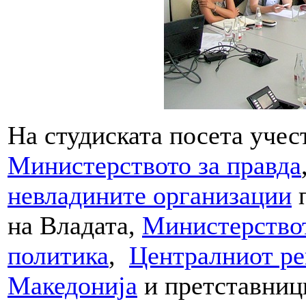
На студиската посета учес
Министерството за правда
невладините организации
п
на Владата,
Министерствот
политика
,
Централниот ре
Македонија
и претставни