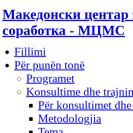
Македонски центар 
соработка - МЦМС
Fillimi
Për punën tonë
Programet
Konsultime dhe trajni
Për konsultimet dhe
Metodologjia
Tema