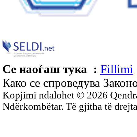
Се наоѓаш тука :
Fillimi
Како се спроведува Законо
Kopjimi ndalohet © 2026 Qend
Ndërkombëtar. Të gjitha të drejta