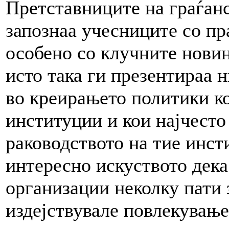
Претставниците на граѓанс
запознаа учесниците со пр
особено со клучните новин
исто така ги презентираа 
во креирањето политики ко
институции и кои најчесто
раководството на тие инст
интересно искуството дека
организации неколку пати 
издејствувале повлекување