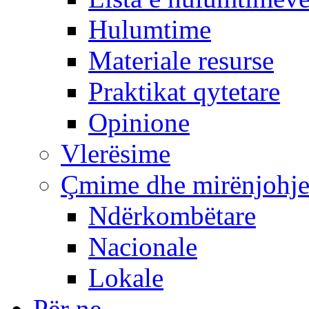
Hulumtime
Materiale resurse
Praktikat qytetare
Opinione
Vlerësime
Çmime dhe mirënjohj
Ndërkombëtare
Nacionale
Lokale
Për ne