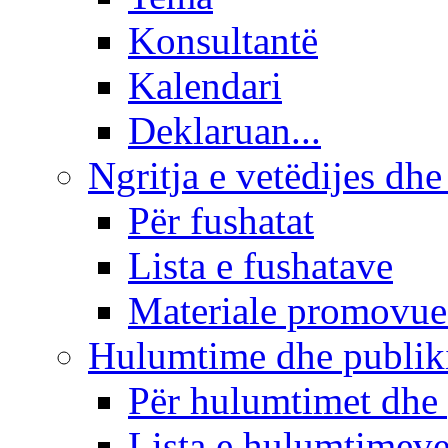
Konsultantë
Kalendari
Deklaruan...
Ngritja e vetëdijes dhe
Për fushatat
Lista e fushatave
Materiale promovue
Hulumtime dhe publi
Për hulumtimet dhe
Lista e hulumtimev