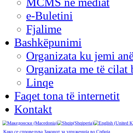
MCMS në mediat
e-Buletini
Fjalime
Bashkëpunimi
Organizata ku jemi anë
Organizata me të cila
Linqe
Faqet tona të internetit
Kontakt
Како се спроведува Законот за здруженија во Србија