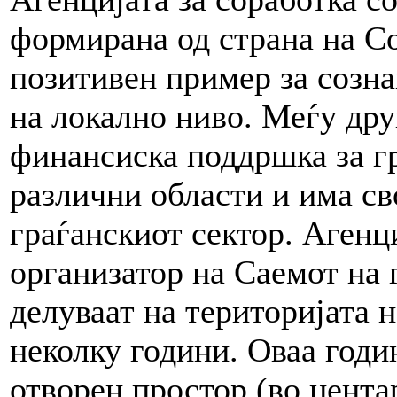
формирана од страна на С
позитивен пример за созна
на локално ниво. Меѓу дру
финансиска поддршка за г
различни области и има св
граѓанскиот сектор. Агенци
организатор на Саемот на 
делуваат на територијата н
неколку години. Оваа годин
отворен простор (во центар