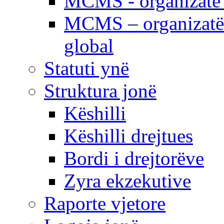
MCMS - organizatë e
MCMS – organizatë 
global
Statuti ynë
Struktura jonë
Këshilli
Këshilli drejtues
Bordi i drejtorëve
Zyra ekzekutive
Raporte vjetore