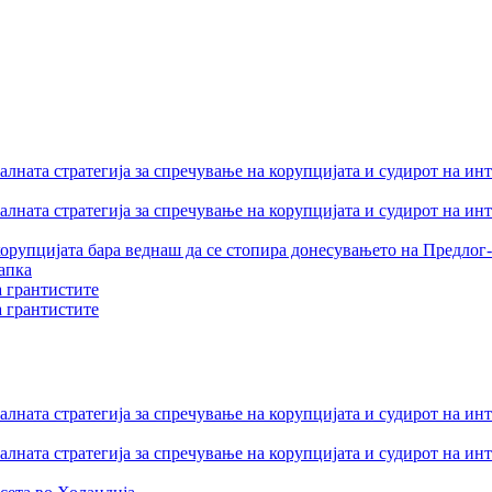
лната стратегија за спречување на корупцијата и судирот на ин
лната стратегија за спречување на корупцијата и судирот на ин
орупцијата бара веднаш да се стопира донесувањето на Предлог-
апка
а грантистите
а грантистите
лната стратегија за спречување на корупцијата и судирот на ин
лната стратегија за спречување на корупцијата и судирот на ин