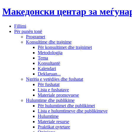
Македонски центар за меѓун
Fillimi
Për punën tonë
Programet
Konsultime dhe trajnime
Për konsultimet dhe trajnimet
Metodologjia
Tema
Konsultantë
Kalendari
Deklaruan...
Ngritja e vetëdijes dhe fushatat
Për fushatat
Lista e fushatave
Materiale promovuese
Hulumtime dhe publikime
Për hulumtimet dhe publikimet
Lista e hulumtimeve dhe publikimeve
Hulumtime
Materiale resurse
Praktikat qytetare