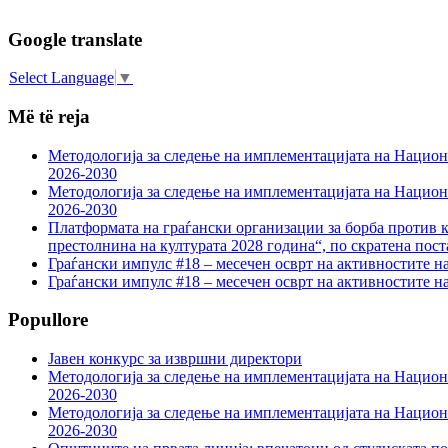
Google translate
Select Language
▼
Më të reja
Методологија за следење на имплементацијата на Национа
2026-2030
Методологија за следење на имплементацијата на Национа
2026-2030
Платформата на граѓански организации за борба против к
престолнина на културата 2028 година“, по скратена пост
Граѓански импулс #18 – месечен осврт на активностите н
Граѓански импулс #18 – месечен осврт на активностите н
Popullore
Јавен конкурс за извршни директори
Методологија за следење на имплементацијата на Национа
2026-2030
Методологија за следење на имплементацијата на Национа
2026-2030