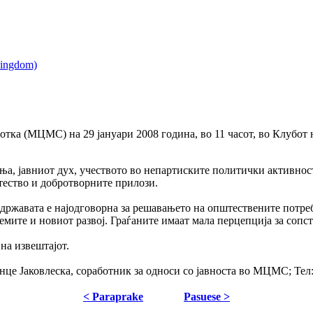
тка (МЦМС) на 29 јануари 2008 година, во 11 часот, во Клубот 
ња, јавниот дух, учеството во непартиските политички активност
тество и добротворните прилози.
државата е најодговорна за решавањето на општествените потреби,
мите и новиот развој. Граѓаните имаат мала перцепција за сопст
на извештајот.
нце Јаковлеска, соработник за односи со јавноста во МЦМС; Тел:
< Paraprake
Pasuese >