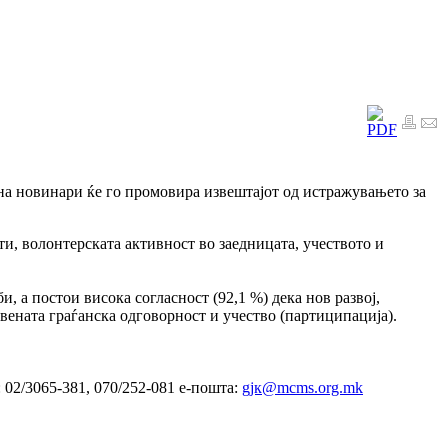
на новинари ќе го промовира извештајот од истражувањето за
и, волонтерската активност во заедницата, учеството и
 а постои висока согласност (92,1 %) дека нов развој,
вената граѓанска одговорност и учество (партиципација).
 02/3065-381, 070/252-081 е-пошта:
gјк@mcms.org.mk