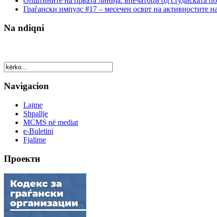
Општините на првата линија: впечатоци од студиската по
Граѓански импулс #17 – месечен осврт на активностите н
Na ndiqni
Navigacion
Lajme
Shpallje
MCMS në mediat
e-Buletini
Fjalime
Проекти