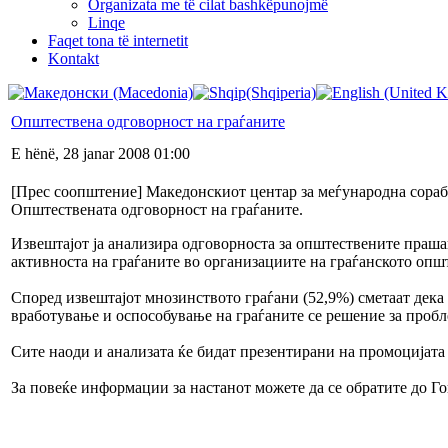
Organizata me të cilat bashkëpunojmë
Linqe
Faqet tona të internetit
Kontakt
Општествена одговорност на граѓаните
E hënë, 28 janar 2008 01:00
[Прес соопштение] Македонскиот центар за меѓународна сорабо
Општествената одговорност на граѓаните.
Извештајот ја анализира одговорноста за општествените праша
активноста на граѓаните во организациите на граѓанското опш
Според извештајот мнозинството граѓани (52,9%) сметаат дека 
вработување и оспособување на граѓаните се решение за пробле
Сите наоди и анализата ќе бидат презентирани на промоцијата 
За повеќе информации за настанот можете да се обратите до Го