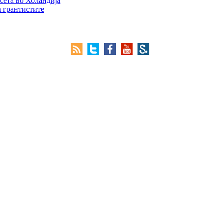
сета во Холандија
а грантистите