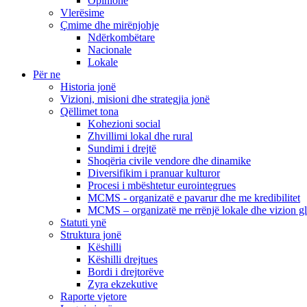
Opinione
Vlerësime
Çmime dhe mirënjohje
Ndërkombëtare
Nacionale
Lokale
Për ne
Historia jonë
Vizioni, misioni dhe strategjia jonë
Qëllimet tona
Kohezioni social
Zhvillimi lokal dhe rural
Sundimi i drejtë
Shoqëria civile vendore dhe dinamike
Diversifikim i pranuar kulturor
Procesi i mbështetur eurointegrues
MCMS - organizatë e pavarur dhe me kredibilitet
MCMS – organizatë me rrënjë lokale dhe vizion g
Statuti ynë
Struktura jonë
Këshilli
Këshilli drejtues
Bordi i drejtorëve
Zyra ekzekutive
Raporte vjetore