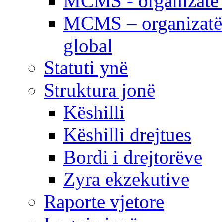
MCMS - organizatë e
MCMS – organizatë 
global
Statuti ynë
Struktura jonë
Këshilli
Këshilli drejtues
Bordi i drejtorëve
Zyra ekzekutive
Raporte vjetore