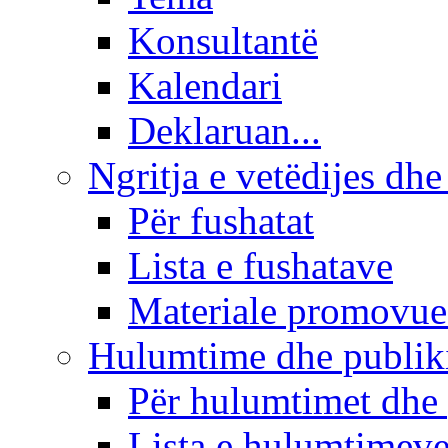
Konsultantë
Kalendari
Deklaruan...
Ngritja e vetëdijes dhe
Për fushatat
Lista e fushatave
Materiale promovue
Hulumtime dhe publi
Për hulumtimet dhe
Lista e hulumtimev