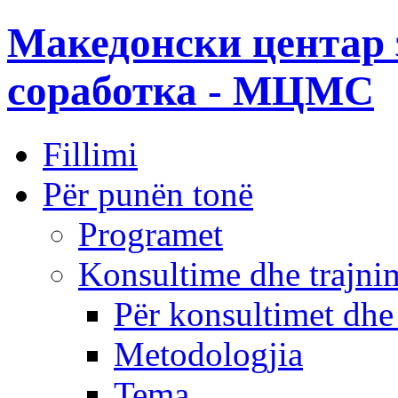
Македонски центар 
соработка - МЦМС
Fillimi
Për punën tonë
Programet
Konsultime dhe trajni
Për konsultimet dhe
Metodologjia
Tema