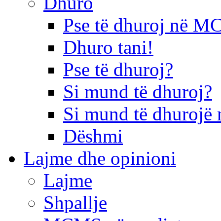
Dhuro
Pse të dhuroj në 
Dhuro tani!
Pse të dhuroj?
Si mund të dhuroj?
Si mund të dhurojë 
Dëshmi
Lajme dhe opinioni
Lajme
Shpallje