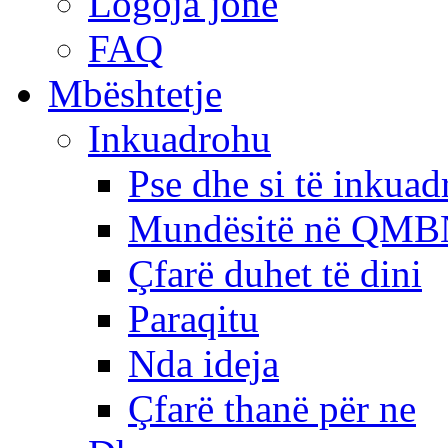
Logoja jonë
FAQ
Mbështetje
Inkuadrohu
Pse dhe si të inkua
Mundësitë në QMB
Çfarë duhet të dini
Paraqitu
Nda ideja
Çfarë thanë për ne