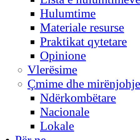
Hulumtime
Materiale resurse
Praktikat qytetare
Opinione
Vlerësime
Çmime dhe mirënjohj
Ndërkombëtare
Nacionale
Lokale
Për ne