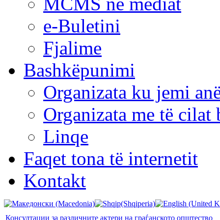
MCMS në mediat
e-Buletini
Fjalime
Bashkëpunimi
Organizata ku jemi anë
Organizata me të cila
Linqe
Faqet tona të internetit
Kontakt
Консултации за различните актери на граѓанското општество