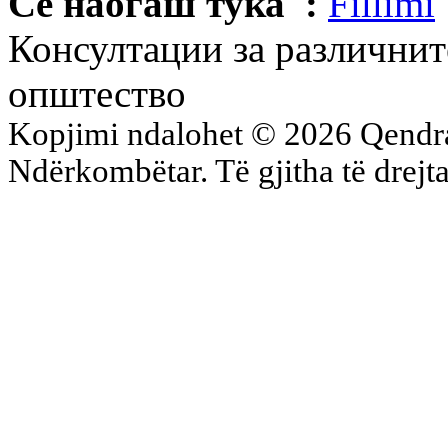
Се наоѓаш тука :
Fillimi
Консултации за различнит
општество
Kopjimi ndalohet © 2026 Qend
Ndërkombëtar. Të gjitha të drejta