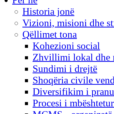
Historia jonë
Vizioni, misioni dhe st
Qëllimet tona
Kohezioni social
Zhvillimi lokal dhe 
Sundimi i drejtë
Shoqëria civile ven
Diversifikim i pranu
Procesi i mbështetur