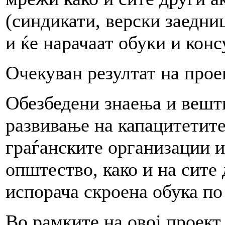
(синдикати, верски заедни
и ќе нарачаат обуки и ко
Очекуван резултат на проек
Oбезбедени знаења и вешт
развивање на капацитетите
граѓанските организации и
општество, како и на сит
испорача скроена обука по
Во рамките на овој проект