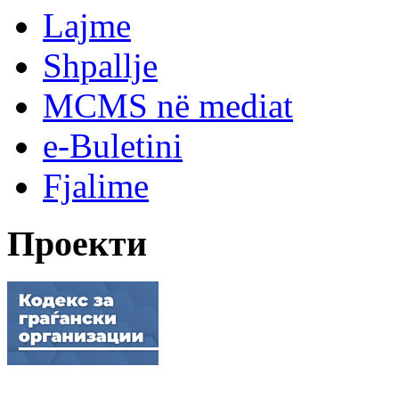
Lajme
Shpallje
MCMS në mediat
e-Buletini
Fjalime
Проекти