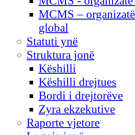
MCMS - organizatë e
MCMS – organizatë 
global
Statuti ynë
Struktura jonë
Këshilli
Këshilli drejtues
Bordi i drejtorëve
Zyra ekzekutive
Raporte vjetore