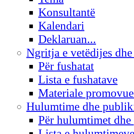
Konsultantë
Kalendari
Deklaruan...
Ngritja e vetëdijes dhe
Për fushatat
Lista e fushatave
Materiale promovue
Hulumtime dhe publi
Për hulumtimet dhe
Lista e hulumtimev