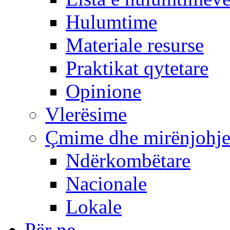
Hulumtime
Materiale resurse
Praktikat qytetare
Opinione
Vlerësime
Çmime dhe mirënjohj
Ndërkombëtare
Nacionale
Lokale
Për ne