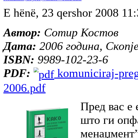
E hënë, 23 qershor 2008 11
Автор:
Сотир Костов
Дата:
2006 година, Скопј
ISBN:
9989-102-23-6
PDF:
komuniciraj-preg
2006.pdf
Пред вас е 
што ги опф
менаџмент”