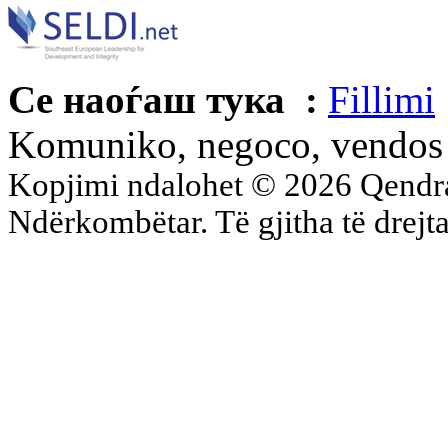
Се наоѓаш тука :
Fillimi
Komuniko, negoco, vendos 
Kopjimi ndalohet © 2026 Qend
Ndërkombëtar. Të gjitha të drejta