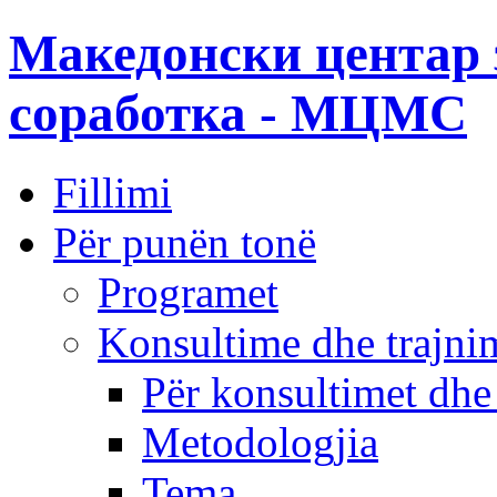
Македонски центар 
соработка - МЦМС
Fillimi
Për punën tonë
Programet
Konsultime dhe trajni
Për konsultimet dhe
Metodologjia
Tema