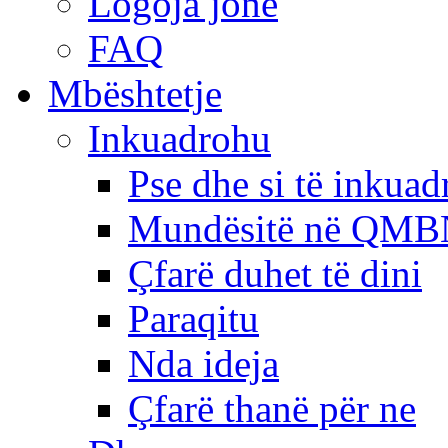
Logoja jonë
FAQ
Mbështetje
Inkuadrohu
Pse dhe si të inkua
Mundësitë në QMB
Çfarë duhet të dini
Paraqitu
Nda ideja
Çfarë thanë për ne