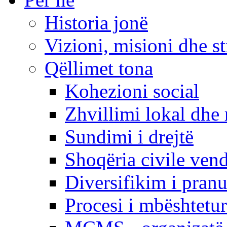
Historia jonë
Vizioni, misioni dhe st
Qëllimet tona
Kohezioni social
Zhvillimi lokal dhe 
Sundimi i drejtë
Shoqëria civile ven
Diversifikim i pranu
Procesi i mbështetur