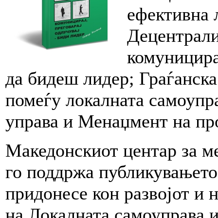
ефективна 
Децентрали
комуницира
да бидеш лидер; Граѓанск
помеѓу локалната самоупра
управа и Менаџмент на пр
Македонскиот центар за 
го поддржа публикувањето 
придонесе кон развојот и 
на Локалната самоуправа 