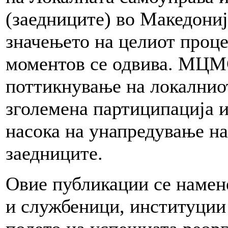
(заедниците) во Македониј
значењето на целиот проце
моментов се одвива. МЦМС
поттикнување на локалниот
зголемена партиципација и
насока на унапредување на
заедниците.
Овие публикации се намен
и службеници, институции 