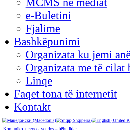
MCMS në mediat
e-Buletini
Fjalime
Bashkëpunimi
Organizata ku jemi anë
Organizata me të cila
Linqe
Faqet tona të internetit
Kontakt
Komuniko, negoco, vendos – bëhu lider