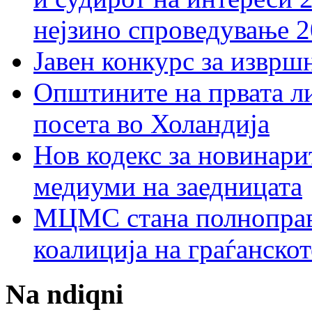
нејзино спроведување 
Јавен конкурс за изврш
Општините на првата ли
посета во Холандија
Нов кодекс за новинарит
медиуми на заедницата
МЦМС стана полноправн
коалиција на граѓанск
Na ndiqni