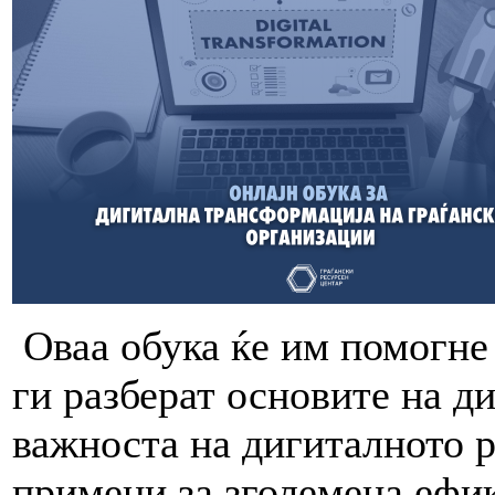
Оваа обука ќе им помогне 
ги разберат основите на д
важноста на дигиталното р
примени за зголемена ефик