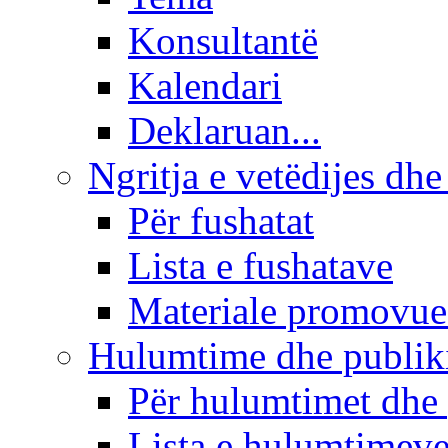
Konsultantë
Kalendari
Deklaruan...
Ngritja e vetëdijes dhe
Për fushatat
Lista e fushatave
Materiale promovue
Hulumtime dhe publi
Për hulumtimet dhe
Lista e hulumtimev