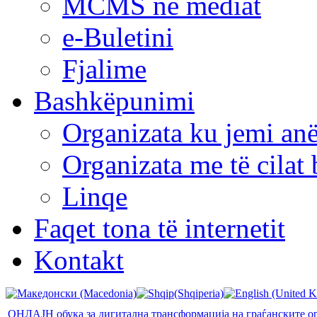
MCMS në mediat
e-Buletini
Fjalime
Bashkëpunimi
Organizata ku jemi anë
Organizata me të cila
Linqe
Faqet tona të internetit
Kontakt
ОНЛАЈН обука за дигитална трансформација на граѓанските о