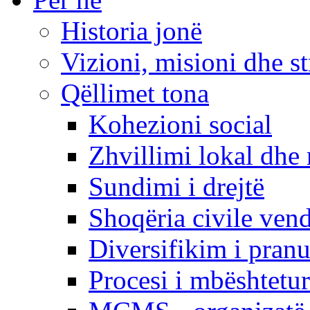
Historia jonë
Vizioni, misioni dhe st
Qëllimet tona
Kohezioni social
Zhvillimi lokal dhe 
Sundimi i drejtë
Shoqëria civile ven
Diversifikim i pranu
Procesi i mbështetur