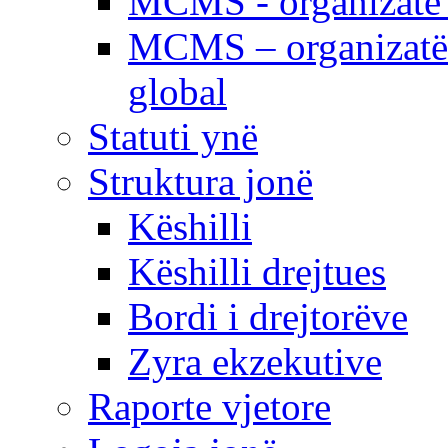
MCMS - organizatë e
MCMS – organizatë 
global
Statuti ynë
Struktura jonë
Këshilli
Këshilli drejtues
Bordi i drejtorëve
Zyra ekzekutive
Raporte vjetore