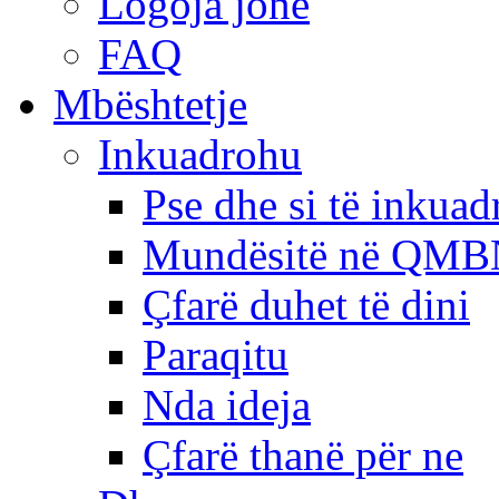
Logoja jonë
FAQ
Mbështetje
Inkuadrohu
Pse dhe si të inkua
Mundësitë në QMB
Çfarë duhet të dini
Paraqitu
Nda ideja
Çfarë thanë për ne