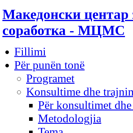
Македонски центар 
соработка - МЦМС
Fillimi
Për punën tonë
Programet
Konsultime dhe trajni
Për konsultimet dhe
Metodologjia
Tema