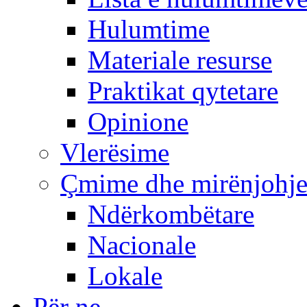
Hulumtime
Materiale resurse
Praktikat qytetare
Opinione
Vlerësime
Çmime dhe mirënjohj
Ndërkombëtare
Nacionale
Lokale
Për ne