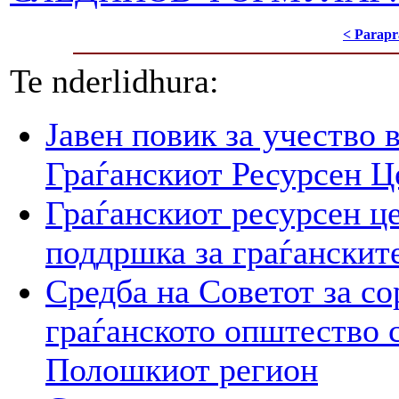
< Parapr
Te nderlidhura:
Јавен повик за учество 
Граѓанскиот Ресурсен Ц
Граѓанскиот ресурсен це
поддршка за граѓанскит
Средба на Советот за со
граѓанското општество 
Полошкиот регион