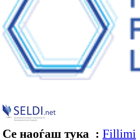
Се наоѓаш тука :
Fillimi