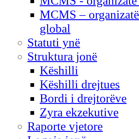
MCMS - organizatë e
MCMS – organizatë 
global
Statuti ynë
Struktura jonë
Këshilli
Këshilli drejtues
Bordi i drejtorëve
Zyra ekzekutive
Raporte vjetore