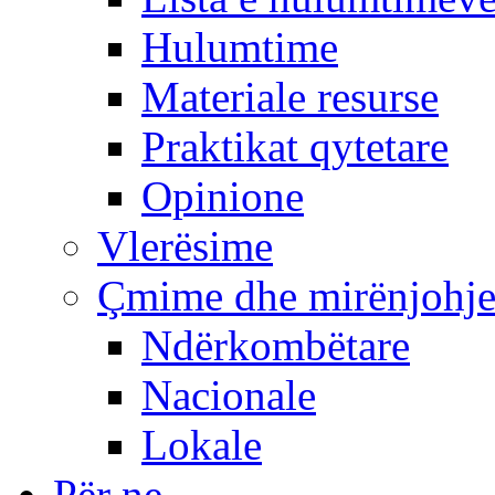
Hulumtime
Materiale resurse
Praktikat qytetare
Opinione
Vlerësime
Çmime dhe mirënjohj
Ndërkombëtare
Nacionale
Lokale
Për ne