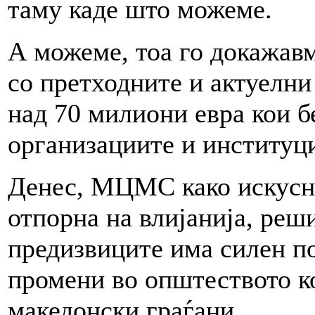
таму каде што можеме.
А можеме, тоа го докажавм
со претходните и актуелни
над 70 милиони евра кои б
организациите и институц
Денес, МЦМС како искусна
отпорна на влијанија, реш
предизвиците има силен по
промени во општеството ко
македонски граѓани.