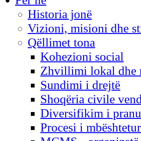
Historia jonë
Vizioni, misioni dhe st
Qëllimet tona
Kohezioni social
Zhvillimi lokal dhe 
Sundimi i drejtë
Shoqëria civile ven
Diversifikim i pranu
Procesi i mbështetur