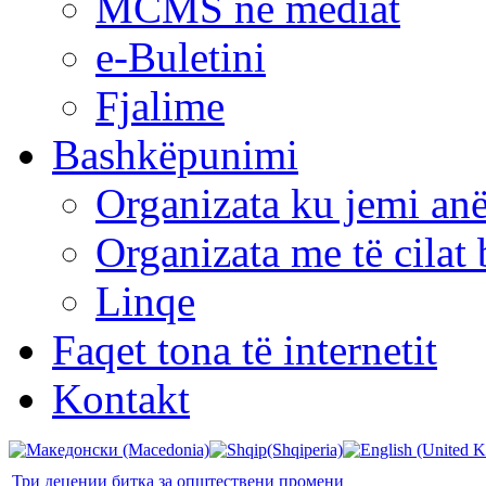
MCMS në mediat
e-Buletini
Fjalime
Bashkëpunimi
Organizata ku jemi anë
Organizata me të cila
Linqe
Faqet tona të internetit
Kontakt
Три децении битка за општествени промени