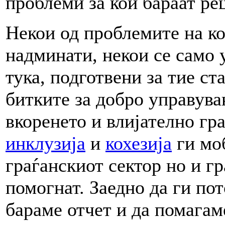
проблеми за кои бараат ре
Некои од проблемите на ко
надминати, некои се само 
тука, подготвени за тие ст
битките за добро управув
вкоренето и влијателно гр
инклузија
и
кохезија
ги мо
граѓанскиот сектор но и гр
помогнат. Заедно да ги по
бараме отчет и да помагам