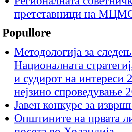
Регионалната советничк
претставници на МЦМС 
Popullore
Методологија за следењ
Националната стратегиј
и судирот на интереси 
нејзино спроведување 
Јавен конкурс за изврш
Општините на првата ли
посета во Холандија