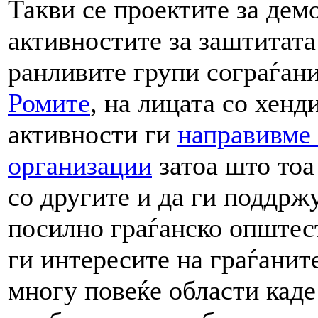
Такви се проектите за дем
активностите за заштитата
ранливите групи сограѓан
Ромите
, на лицата со хенд
активности ги
направивме 
организации
затоа што тоа
со другите и да ги поддржу
посилно граѓанско општест
ги интересите на граѓанит
многу повеќе области каде