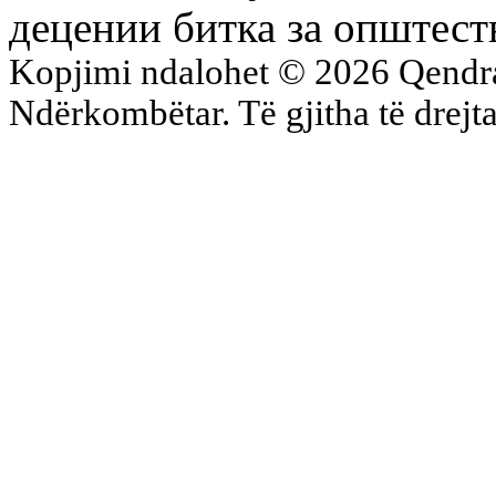
децении битка за општес
Kopjimi ndalohet © 2026 Qend
Ndërkombëtar. Të gjitha të drejta