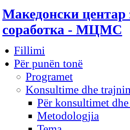
Македонски центар 
соработка - МЦМС
Fillimi
Për punën tonë
Programet
Konsultime dhe trajni
Për konsultimet dhe
Metodologjia
Tema