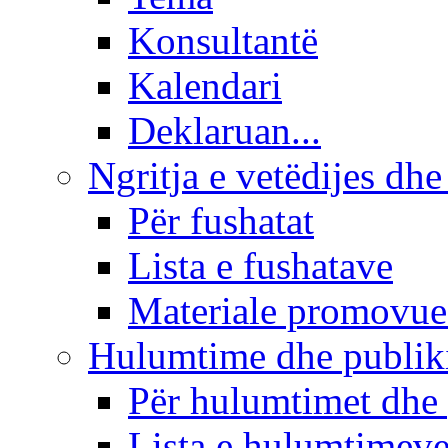
Konsultantë
Kalendari
Deklaruan...
Ngritja e vetëdijes dhe
Për fushatat
Lista e fushatave
Materiale promovue
Hulumtime dhe publi
Për hulumtimet dhe
Lista e hulumtimev