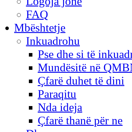
Logoja jonë
FAQ
Mbështetje
Inkuadrohu
Pse dhe si të inkua
Mundësitë në QMB
Çfarë duhet të dini
Paraqitu
Nda ideja
Çfarë thanë për ne