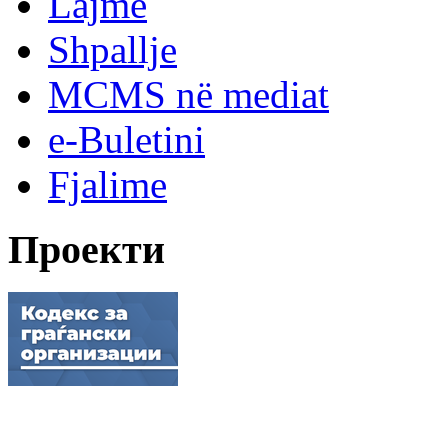
Lajme
Shpallje
MCMS në mediat
e-Buletini
Fjalime
Проекти