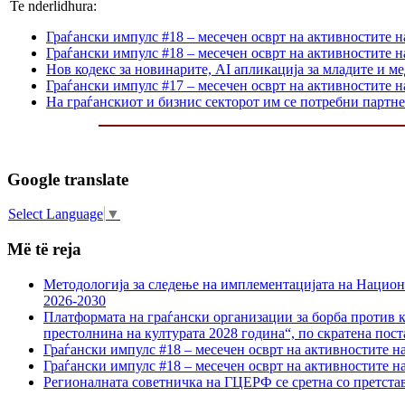
Te nderlidhura:
Граѓански импулс #18 – месечен осврт на активностите н
Граѓански импулс #18 – месечен осврт на активностите н
Нов кодекс за новинарите, AI апликација за младите и м
Граѓански импулс #17 – месечен осврт на активностите н
На граѓанскиот и бизнис секторот им се потребни партне
Google translate
Select Language
▼
Më të reja
Методологија за следење на имплементацијата на Национа
2026-2030
Платформата на граѓански организации за борба против к
престолнина на културата 2028 година“, по скратена пост
Граѓански импулс #18 – месечен осврт на активностите н
Граѓански импулс #18 – месечен осврт на активностите н
Регионалната советничка на ГЦЕРФ се сретна со претс