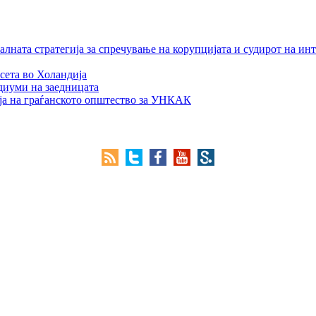
лната стратегија за спречување на корупцијата и судирот на ин
сета во Холандија
едиуми на заедницата
ја на граѓанското општество за УНКАК