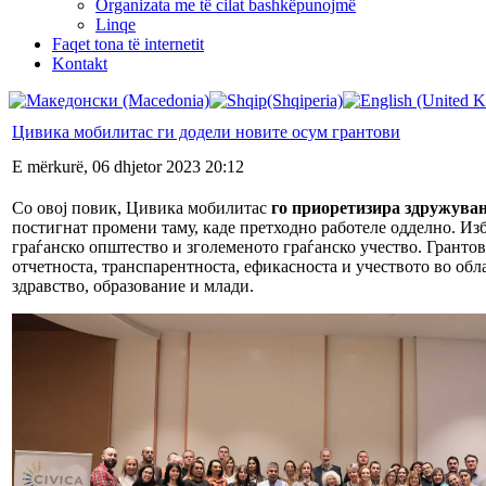
Organizata me të cilat bashkëpunojmë
Linqe
Faqet tona të internetit
Kontakt
Цивика мобилитас ги додели новите осум грантови
E mërkurë, 06 dhjetor 2023 20:12
Со овој повик, Цивика мобилитас
го приоретизира здружувањ
постигнат промени таму, каде претходно работеле одделно. Из
граѓанско општество и зголеменото граѓанско учество. Гранто
отчетноста, транспарентноста, ефикасноста и учеството во обл
здравство, образование и млади.