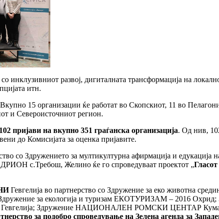
 со инклузивниот развој, дигиталната трансформација на локалн
пцијата итн.
 Вкупно 15 организации ќе работат во Скопскиот, 11 во Пелагон
иот и Североисточниот регион.
102 пријави на вкупно 351 граѓанска организација
. Од нив, 1
ени до Комисијата за оценка пријавите.
ерство со Здружението за мултикултурна афирмација и едукац
АДРИОН с.Требош, Желино ќе го спроведуваат проектот „
Гласот
НИ
Гевгелија во партнерство со Здружение за еко животна ср
Здружение за екологија и туризам ЕКОТУРИЗАМ – 2016 Охрид;
 Гевгелија; Здружение НАЦИОНАЛЕН РОМСКИ ЦЕНТАР Куман
тнерство за подобро спроведување на Зелена агенда за Запад