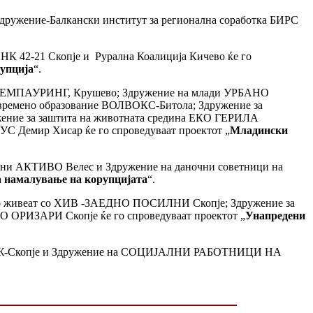
 Здружение-Балкански институт за регионална соработка БИРС
ИНК 42-21 Скопје и Рурална Коалиција Кичево ќе го
рупција
“.
ади ЕМПАУРИНГ, Крушево; Здружение на млади УРБАНО
ремено образование ВОЛВОКС-Битола; Здружение за
ие за заштита на животната средина ЕКО ГЕРИЛА
С Демир Хисар ќе го спроведуваат проектот „
Младински
ѓани АКТИВО Велес и Здружение на даночни советници на
а намалување на корупцијата
“.
 што живеат со ХИВ -ЗАЕДНО ПОСИЛНИ Скопје; Здружение за
ОРИЗАРИ Скопје ќе го спроведуваат проектот „
Унапредени
НАДЕЖ-Скопје и Здружение на СОЦИЈАЛНИ РАБОТНИЦИ НА
.