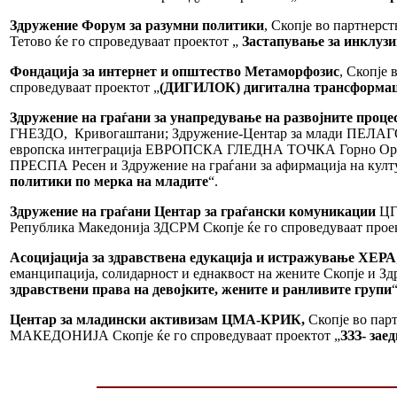
Здружение Форум за разумни политики
, Скопје во партнерс
Тетово ќе го спроведуваат проектот
„
Застапување за инклузи
Фондација за интернет и општество Метаморфозис
, Скопје
спроведуваат проектот „
(ДИГИЛОК) дигитална трансформациј
Здружение на граѓани за унапредување на развојните пр
ГНЕЗДО, Кривогаштани; Здружение-Центар за млади ПЕЛАГО
европска интеграција ЕВРОПСКА ГЛЕДНА ТОЧКА Горно Ори
ПРЕСПА Ресен и Здружение на граѓани за афирмација на кул
политики по мерка на младите
“.
Здружение на граѓани Центар за граѓански комуникации
ЦГК
Република Македонија ЗДСРМ Скопје ќе го спроведуваат прое
Асоцијација за здравствена едукација и истражување ХЕРА
еманципација, солидарност и еднаквост на жените Скопј
здравствени права на девојките, жените и ранливите групи
“
Центар за младински активизам ЦМА-КРИК,
Скопје во па
МАКЕДОНИЈА Скопје ќе го спроведуваат проектот „
ЗЗЗ- зае