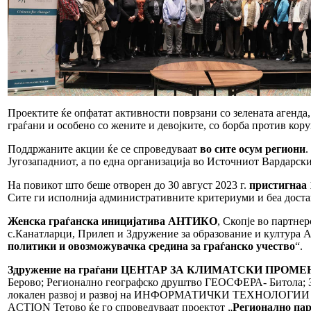
Проектите ќе опфатат активности поврзани со зелената агенда,
граѓани и особено со жените и девојките, со борба против кору
Поддржаните акции ќе се спроведуваат
во сите осум региони
.
Југозападниот, а по една организација во Источниот Вардарск
На повикот што беше отворен до 30 август 2023 г.
пристигнаа 
Сите ги исполнија административните критериуми и беа достав
Женска граѓанска иницијатива АНТИКО
, Скопје во партн
с.Канатларци, Прилеп и Здружение за образование и култура 
политики и овозможувачка средина за граѓанско учество
“.
Здружение на граѓани ЦЕНТАР ЗА КЛИМАТСКИ ПРОМЕ
Берово; Регионално географско друштво ГЕОСФЕРА- Битола; 
локален развој и развој на ИНФОРМАТИЧКИ ТЕХНОЛОГИИ
ACTION Тетово ќе го спроведуваат проектот „
Регионално пар