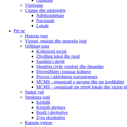
Opinione
Vlerësime
Çmime dhe mirënjohje
Ndërkombëtare
Nacionale
Lokale
Për ne
Historia jonë
Vizioni, misioni dhe strategjia jonë
Qëllimet tona
Kohezioni social
Zhvillimi lokal dhe rural
Sundimi i drejtë
Shoqëria civile vendore dhe dinamike
Diversifikim i pranuar kulturor
Procesi i mbështetur eurointegrues
MCMS - organizatë e pavarur dhe me kredibilitet
MCMS – organizatë me rrënjë lokale dhe vizion g
Statuti ynë
Struktura jonë
Këshilli
Këshilli drejtues
Bordi i drejtorëve
Zyra ekzekutive
Raporte vjetore