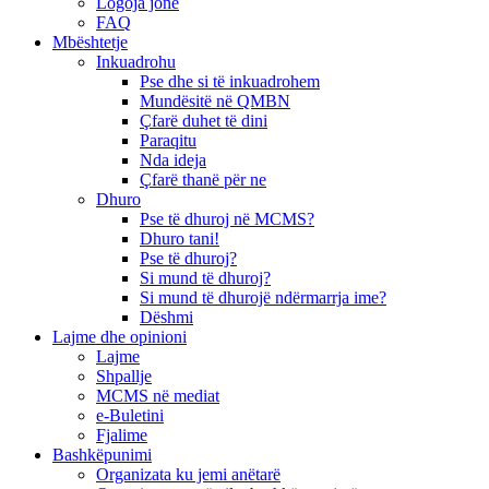
Logoja jonë
FAQ
Mbështetje
Inkuadrohu
Pse dhe si të inkuadrohem
Mundësitë në QMBN
Çfarë duhet të dini
Paraqitu
Nda ideja
Çfarë thanë për ne
Dhuro
Pse të dhuroj në MCMS?
Dhuro tani!
Pse të dhuroj?
Si mund të dhuroj?
Si mund të dhurojë ndërmarrja ime?
Dëshmi
Lajme dhe opinioni
Lajme
Shpallje
MCMS në mediat
e-Buletini
Fjalime
Bashkëpunimi
Organizata ku jemi anëtarë