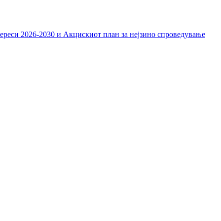
тереси 2026-2030 и Акцискиот план за нејзино спроведување