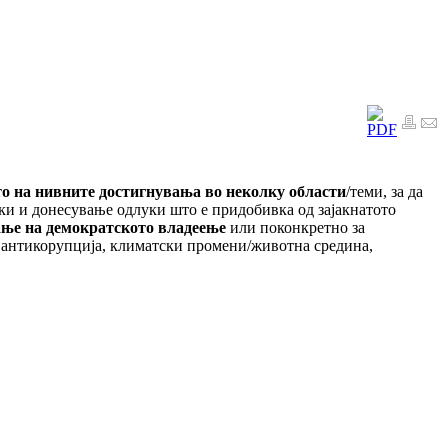
о на нивните достигнувања во неколку области
/теми, за да
ки и донесување одлуки што е придобивка од зајакнатото
ање на демократското владеење
или поконкретно за
а, антикорупција, климатски промени/животна средина,