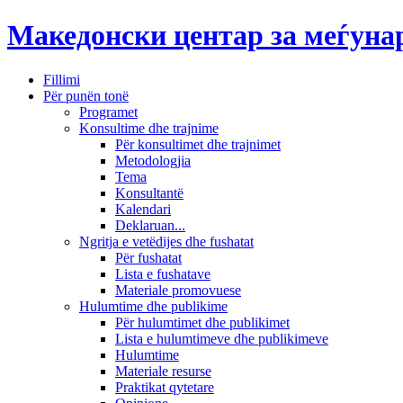
Македонски центар за меѓун
Fillimi
Për punën tonë
Programet
Konsultime dhe trajnime
Për konsultimet dhe trajnimet
Metodologjia
Tema
Konsultantë
Kalendari
Deklaruan...
Ngritja e vetëdijes dhe fushatat
Për fushatat
Lista e fushatave
Materiale promovuese
Hulumtime dhe publikime
Për hulumtimet dhe publikimet
Lista e hulumtimeve dhe publikimeve
Hulumtime
Materiale resurse
Praktikat qytetare