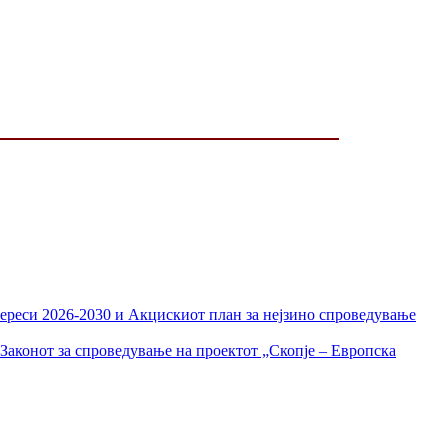
тереси 2026-2030 и Акцискиот план за нејзино спроведување
Законот за спроведување на проектот „Скопје – Европска