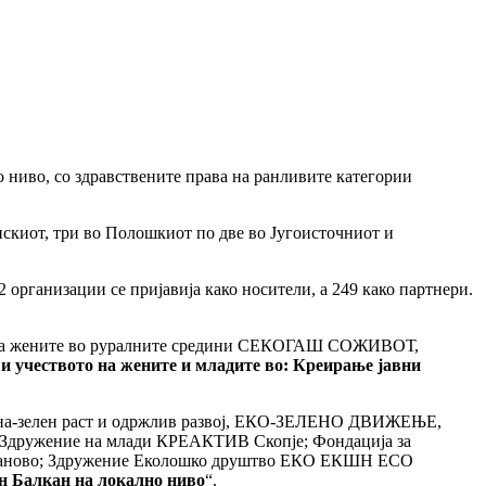
о ниво, со здравствените права на ранливите категории
искиот, три во Полошкиот по две во Југоисточниот и
02 организации се пријавија како носители, а 249 како партнери.
ија на жените во руралните средини СЕКОГАШ СОЖИВОТ,
 и учеството на жените и младите во: Креирање јавни
едина-зелен раст и одржлив развој, ЕКО-ЗЕЛЕНО ДВИЖЕЊЕ,
 Здружение на млади КРЕАКТИВ Скопје; Фондација за
ово; Здружение Еколошко друштво ЕКО ЕКШН ECO
ен Балкан на локално ниво
“.