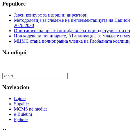
Popullore
Јавен конкурс за извршни директори
Методологија за следење на имплементацијата на Национа
2026-2030
Општините на првата линија: впечатоци од студиската по
Нов кодекс за новинарите, AI апликација за младите и м
МЦМС стана полноправна членка на Глобалната коалици
Na ndiqni
Navigacion
Lajme
Shpallje
MCMS në mediat
e-Buletini
Fjalime