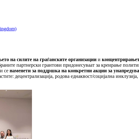
ето на силите на граѓанските организации
и
концентрирањет
браните партнерски грантови придонесуваат за креирање полити
ви се
наменети за поддршка на конкретни акции за унапредув
астите: децентрализација, родова еднаквост/социјална инклузиј