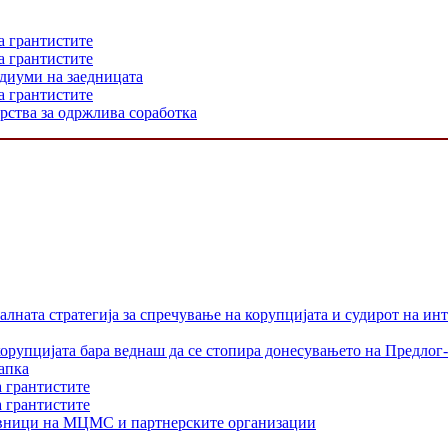
а грантистите
а грантистите
едиуми на заедницата
а грантистите
рства за одржлива соработка
лната стратегија за спречување на корупцијата и судирот на ин
орупцијата бара веднаш да се стопира донесувањето на Предлог-
апка
а грантистите
а грантистите
тавници на МЦМС и партнерските организации