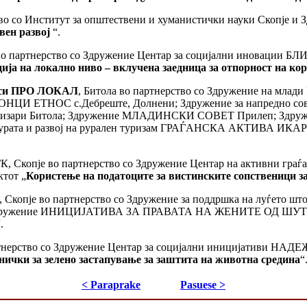
тво со Институт за општествени и хуманистички науки Скопје и
вен развој
“.
 во партнерство со Здружение Центар за социјални иновации БЛ
а на локално ниво – вклучена заедница за отпорност на ко
оцеси ПРО ЛОКАЛ
, Битола во партнерство со Здружение на мл
НЦИ ЕТНОС с.Дебреште, Долнени; Здружение за напредно сов
зари Битола; Здружение МЛАДИНСКИ СОВЕТ Прилеп; Здружен
турата и развој на рурален туризам ГРАЃАНСКА АКТИВА ИКАРУ
, Скопје во партнерство со Здружение Центар на активни гра
ктот „
Користење на податоците за вистинските сопственици з
, Скопје во партнерство со Здружение за поддршка на луѓето
е и Здружение ИНИЦИЈАТИВА ЗА ПРАВАТА НА ЖЕНИТЕ ОД ШУТО 
.
ртнерство со Здружение Центар за социјални иницијативи 
днички за зелено застапување за заштита на животна средина
“
< Paraprake
Pasuese >