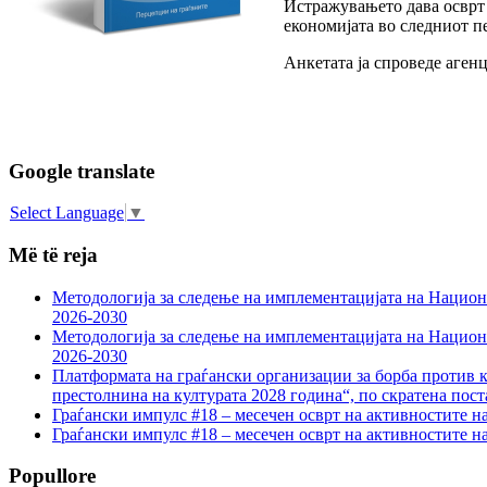
Истражувањето дава осврт н
економијата во следниот пе
Анкетата ја спроведе аген
Google translate
Select Language
▼
Më të reja
Методологија за следење на имплементацијата на Национа
2026-2030
Методологија за следење на имплементацијата на Национа
2026-2030
Платформата на граѓански организации за борба против к
престолнина на културата 2028 година“, по скратена пост
Граѓански импулс #18 – месечен осврт на активностите н
Граѓански импулс #18 – месечен осврт на активностите н
Popullore