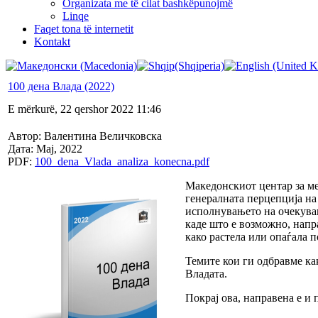
Organizata me të cilat bashkëpunojmë
Linqe
Faqet tona të internetit
Kontakt
100 дена Влада (2022)
E mërkurë, 22 qershor 2022 11:46
Автор: Валентина Величковска
Дата: Мај, 2022
PDF:
100_dena_Vlada_analiza_konecna.pdf
Македонскиот центар за м
генералната перцепција на 
исполнувањето на очекувањ
каде што е возможно, напр
како растела или опаѓала 
Темите кои ги одбравме ка
Владата.
Покрај ова, направена е и