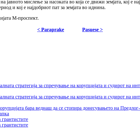
а јавното мислење за насоката во која се движи земјата, кој е на
риод и кој е најдобриот пат за земјата во иднина.
цијата М-проспект.
< Paraprake
Pasuese >
лната стратегија за спречување на корупцијата и судирот на ин
лната стратегија за спречување на корупцијата и судирот на ин
орупцијата бара веднаш да се стопира донесувањето на Предлог-
апка
а грантистите
а грантистите