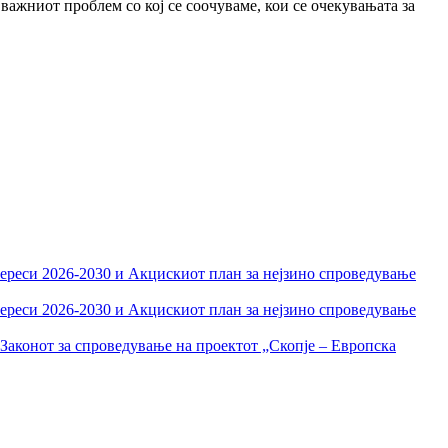
јважниот проблем со кој се соочуваме, кои се очекувањата за
тереси 2026-2030 и Акцискиот план за нејзино спроведување
тереси 2026-2030 и Акцискиот план за нејзино спроведување
Законот за спроведување на проектот „Скопје – Европска