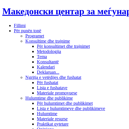
Македонски центар за меѓун
Fillimi
Për punën tonë
Programet
Konsultime dhe trajnime
Për konsultimet dhe trajnimet
Metodologjia
Tema
Konsultantë
Kalendari
Deklaruan...
Ngritja e vetëdijes dhe fushatat
Për fushatat
Lista e fushatave
Materiale promovuese
Hulumtime dhe publikime
Për hulumtimet dhe publikimet
Lista e hulumtimeve dhe publikimeve
Hulumtime
Materiale resurse
Praktikat qytetare