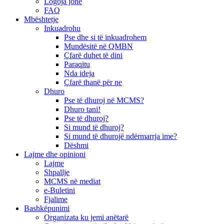
Logoja jonë
FAQ
Mbështetje
Inkuadrohu
Pse dhe si të inkuadrohem
Mundësitë në QMBN
Çfarë duhet të dini
Paraqitu
Nda ideja
Çfarë thanë për ne
Dhuro
Pse të dhuroj në MCMS?
Dhuro tani!
Pse të dhuroj?
Si mund të dhuroj?
Si mund të dhurojë ndërmarrja ime?
Dëshmi
Lajme dhe opinioni
Lajme
Shpallje
MCMS në mediat
e-Buletini
Fjalime
Bashkëpunimi
Organizata ku jemi anëtarë