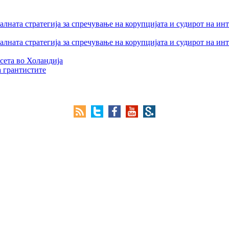
лната стратегија за спречување на корупцијата и судирот на ин
лната стратегија за спречување на корупцијата и судирот на ин
сета во Холандија
а грантистите