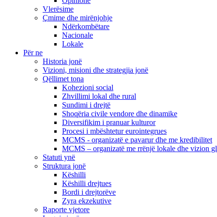
Opinione
Vlerësime
Çmime dhe mirënjohje
Ndërkombëtare
Nacionale
Lokale
Për ne
Historia jonë
Vizioni, misioni dhe strategjia jonë
Qëllimet tona
Kohezioni social
Zhvillimi lokal dhe rural
Sundimi i drejtë
Shoqëria civile vendore dhe dinamike
Diversifikim i pranuar kulturor
Procesi i mbështetur eurointegrues
MCMS - organizatë e pavarur dhe me kredibilitet
MCMS – organizatë me rrënjë lokale dhe vizion g
Statuti ynë
Struktura jonë
Këshilli
Këshilli drejtues
Bordi i drejtorëve
Zyra ekzekutive
Raporte vjetore