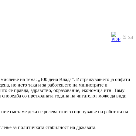
мислење на тема: „100 дена Влада“. Истражувањето ја опфати
дена, но исто така и за работењето на министрите и
то се правда, здравство, образование, економија итн. Таму
 споредба со претходната година па читателот може да види
ние сметаме дека се релевантни за оценување на работата на
ислење за политичката стабилност на државата.