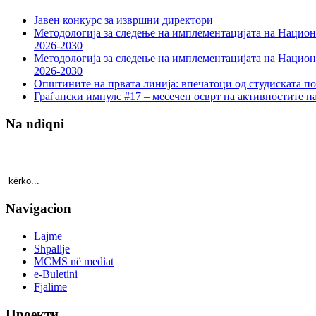
Јавен конкурс за извршни директори
Методологија за следење на имплементацијата на Национа
2026-2030
Методологија за следење на имплементацијата на Национа
2026-2030
Општините на првата линија: впечатоци од студиската по
Граѓански импулс #17 – месечен осврт на активностите н
Na ndiqni
Navigacion
Lajme
Shpallje
MCMS në mediat
e-Buletini
Fjalime
Проекти