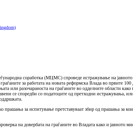
еѓународна соработка (МЦМС) спроведе истражување на јавното 
граѓаните за работата на новата реформска Влада во првите 100 
ата или разочараноста на граѓаните во одделните области како ш
авени се споредби со податоците од претходни истражувања, или
поддршката.
ко прашања за испитување претставуваат збир од прашања за кои 
 проверка на довербата на граѓаните во Владата како и јавното м