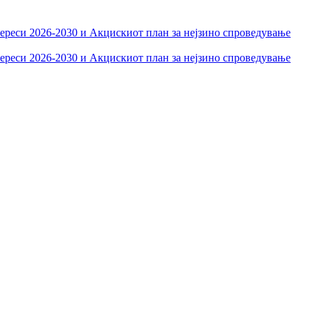
тереси 2026-2030 и Акцискиот план за нејзино спроведување
тереси 2026-2030 и Акцискиот план за нејзино спроведување