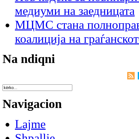
медиуми на заедницата
МЦМС стана полноправн
коалиција на граѓанск
Na ndiqni
Navigacion
Lajme
Shpallje