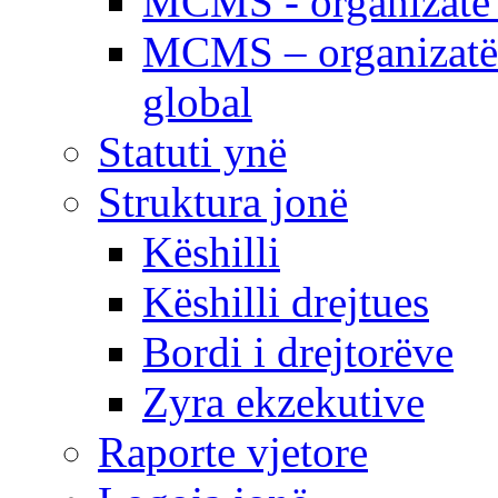
MCMS - organizatë e
MCMS – organizatë 
global
Statuti ynë
Struktura jonë
Këshilli
Këshilli drejtues
Bordi i drejtorëve
Zyra ekzekutive
Raporte vjetore