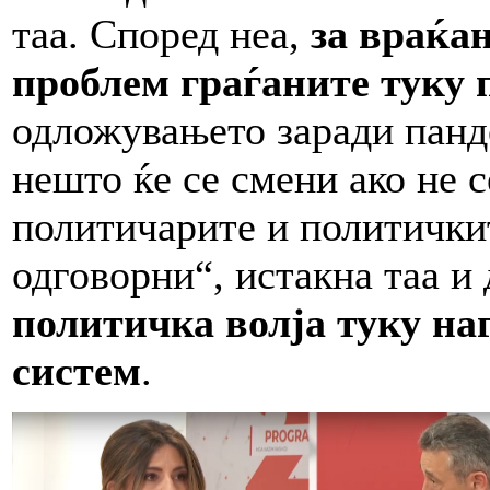
таа. Според неа,
за враќањ
проблем граѓаните туку 
одложувањето заради панд
нешто ќе се смени ако не с
политичарите и политичкит
одговорни“, истакна таа и
политичка волја туку на
систем
.