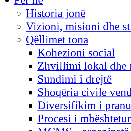
Historia jonë
Vizioni, misioni dhe st
Qëllimet tona
Kohezioni social
Zhvillimi lokal dhe 
Sundimi i drejtë
Shoqëria civile ven
Diversifikim i pranu
Procesi i mbështetur