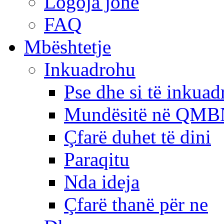
Logoja jonë
FAQ
Mbështetje
Inkuadrohu
Pse dhe si të inkua
Mundësitë në QMB
Çfarë duhet të dini
Paraqitu
Nda ideja
Çfarë thanë për ne