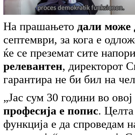
На прашањето
дали може 
септември, за кога е одло
ќе се преземат сите напор
релевантен
, директорот С
гарантира не би бил на чел
„Јас сум 30 години во овој
професија е попис
. Целта
функција е да спроведам н