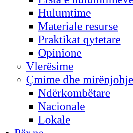
Hulumtime
Materiale resurse
Praktikat qytetare
Opinione
Vlerësime
Çmime dhe mirënjohj
Ndërkombëtare
Nacionale
Lokale
Për ne