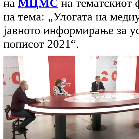
на
МЦМС
на тематскиот 
на тема: „Улогата на меди
јавното информирање за у
пописот 2021“.