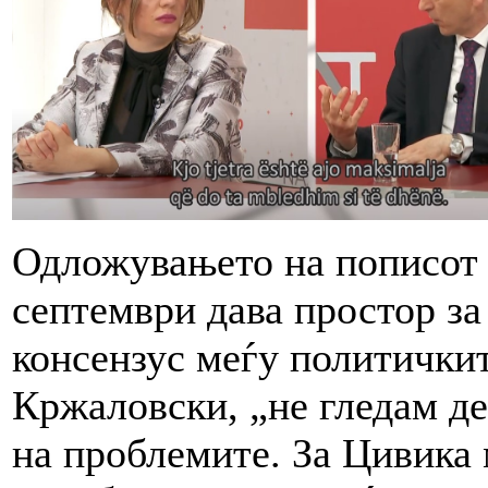
Одложувањето на пописот 
септември дава простор за
консензус меѓу политичкит
Кржаловски, „не гледам д
на проблемите. За Цивика 