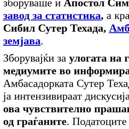
зборуваше и
Апостол Сим
завод за статистика
,
а кр
Сибил Сутер Техада,
Амб
земјава
.
Зборувајќи за
улогата на 
медиумите во информира
Амбасадорката Сутер Техад
ја интензивираат дискусиј
ова чувствително прашањ
од граѓаните
. Податоците