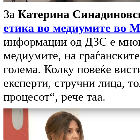
За
Катерина Синадиновс
етика во медиумите во 
информации од ДЗС е мног
медиумите, на граѓанските
голема. Колку повеќе вист
експерти, стручни лица, т
процесот“, рече таа.