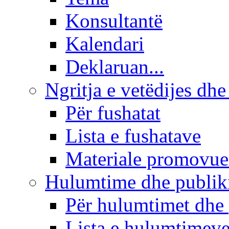
Konsultantë
Kalendari
Deklaruan...
Ngritja e vetëdijes dhe
Për fushatat
Lista e fushatave
Materiale promovue
Hulumtime dhe publi
Për hulumtimet dhe
Lista e hulumtimev