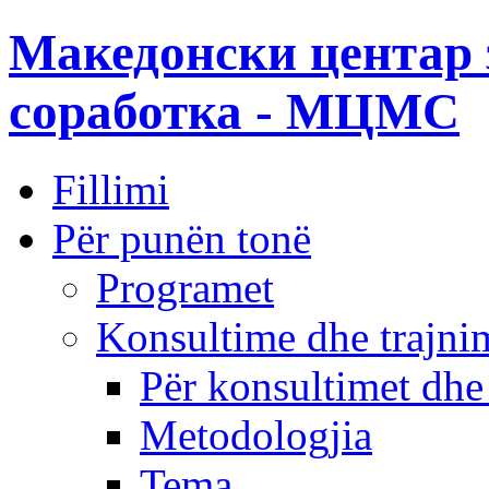
Македонски центар 
соработка - МЦМС
Fillimi
Për punën tonë
Programet
Konsultime dhe trajni
Për konsultimet dhe
Metodologjia
Tema