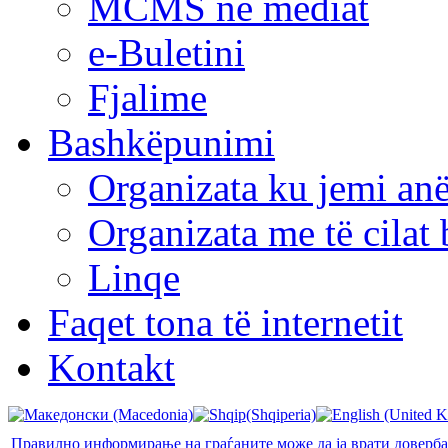
MCMS në mediat
e-Buletini
Fjalime
Bashkëpunimi
Organizata ku jemi anë
Organizata me të cila
Linqe
Faqet tona të internetit
Kontakt
Правилно информирање на граѓаните може да ја врати доверб