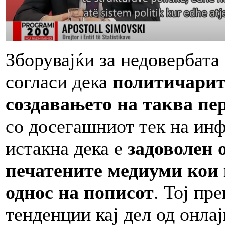
Зборувајќи за недовербата
согласи дека
политичарит
создавањето на таква пе
со досегашниот тек на инф
истакна дека е
задоволен 
печатените медиуми кои 
однос на пописот
. Тој пр
тенденции кај дел од онла