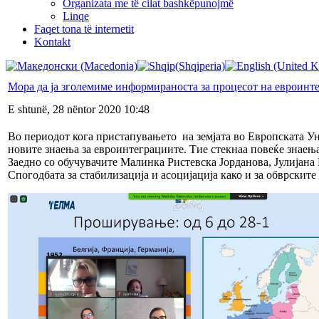
Organizata me të cilat bashkëpunojmë
Linqe
Faqet tona të internetit
Kontakt
Мора да ја зголемиме информираноста за процесот на евроинт
E shtunë, 28 nëntor 2020 10:48
Во периодот кога пристапувањето на земјата во Европската Уни
новите знаења за евроинтеграциите. Тие стекнаа повеќе знаења 
Заедно со обучувачите Малинка Ристевска Јорданова, Јулијана 
Спогодбата за стабилизација и асоцијација како и за обврскит