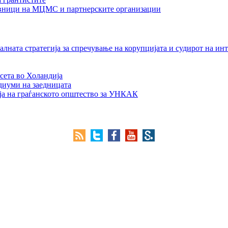
тавници на МЦМС и партнерските организации
лната стратегија за спречување на корупцијата и судирот на ин
сета во Холандија
едиуми на заедницата
ја на граѓанското општество за УНКАК