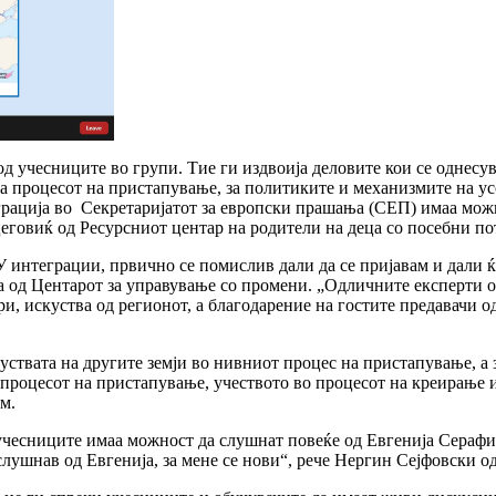
 учесниците во групи. Тие ги издвоија деловите кои се однесува
на процесот на пристапување, за политиките и механизмите на у
грација во Секретаријатот за европски прашања (СЕП) имаа можн
рцеговиќ од Ресурсниот центар на родители на деца со посебни по
 интеграции, првично се помислив дали да се пријавам и дали ќе
а од Центарот за управување со промени. „Одличните експерти од
, искуства од регионот, а благодарение на гостите предавачи од
куствата на другите земји во нивниот процес на пристапување, а
о процесот на пристапување, учеството во процесот на креирање 
м.
учесниците имаа можност да слушнат повеќе од Евгенија Серафи
лушнав од Евгенија, за мене се нови“, рече Нергин Сејфовски о