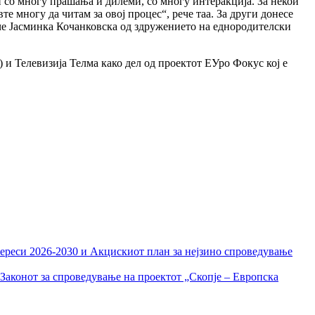
 со многу прашања и дилеми, со многу интеракција. За некои
 многу да читам за овој процес“, рече таа. За други донесе
рече Јасминка Кочанковска од здружението на еднородителски
и Телевизија Телма како дел од проектот ЕУро Фокус кој е
тереси 2026-2030 и Акцискиот план за нејзино спроведување
Законот за спроведување на проектот „Скопје – Европска