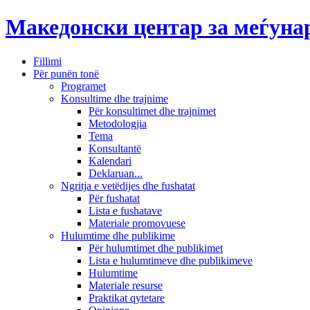
Македонски центар за меѓун
Fillimi
Për punën tonë
Programet
Konsultime dhe trajnime
Për konsultimet dhe trajnimet
Metodologjia
Tema
Konsultantë
Kalendari
Deklaruan...
Ngritja e vetëdijes dhe fushatat
Për fushatat
Lista e fushatave
Materiale promovuese
Hulumtime dhe publikime
Për hulumtimet dhe publikimet
Lista e hulumtimeve dhe publikimeve
Hulumtime
Materiale resurse
Praktikat qytetare