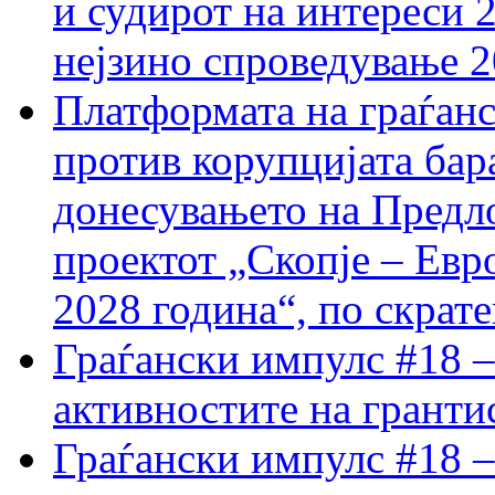
и судирот на интереси 
нејзино спроведување 
Платформата на граѓанс
против корупцијата бар
донесувањето на Предло
проектот „Скопје – Евр
2028 година“, по скрат
Граѓански импулс #18 –
активностите на гранти
Граѓански импулс #18 –