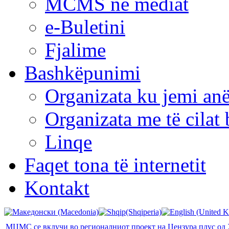
MCMS në mediat
e-Buletini
Fjalime
Bashkëpunimi
Organizata ku jemi anë
Organizata me të cila
Linqe
Faqet tona të internetit
Kontakt
МЦМС се вклучи во регионалниот проект на Цензура плус од 