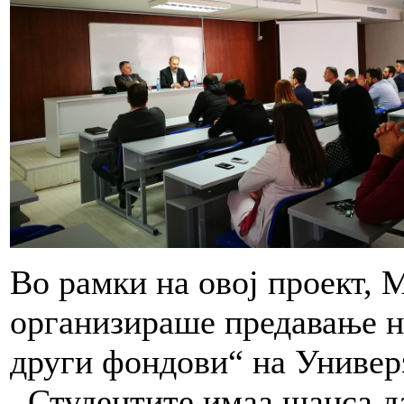
Во рамки на овој проект,
организираше предавање н
други фондови“ на Универз
. Студентите имаа шанса д