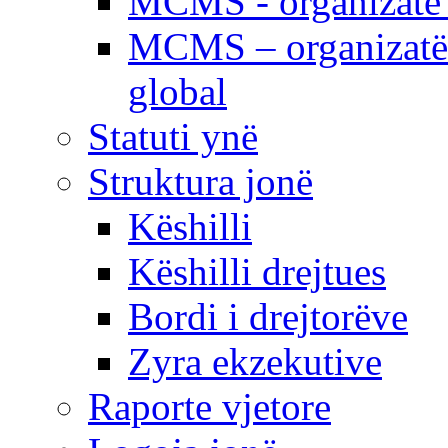
MCMS - organizatë e
MCMS – organizatë 
global
Statuti ynë
Struktura jonë
Këshilli
Këshilli drejtues
Bordi i drejtorëve
Zyra ekzekutive
Raporte vjetore