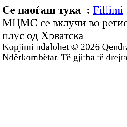
Се наоѓаш тука :
Fillimi
МЦМС се вклучи во регио
плус од Хрватска
Kopjimi ndalohet © 2026 Qend
Ndërkombëtar. Të gjitha të drejta