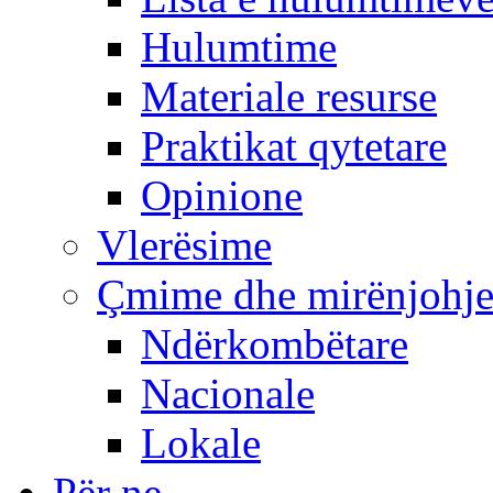
Hulumtime
Materiale resurse
Praktikat qytetare
Opinione
Vlerësime
Çmime dhe mirënjohj
Ndërkombëtare
Nacionale
Lokale
Për ne