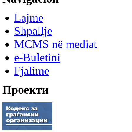
Lajme
Shpallje
MCMS në mediat
e-Buletini
Fjalime
Проекти