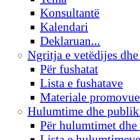
Konsultantë
Kalendari
Deklaruan...
Ngritja e vetëdijes dhe
Për fushatat
Lista e fushatave
Materiale promovue
Hulumtime dhe publi
Për hulumtimet dhe
Lista e hulumtimev