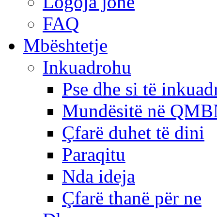
Logoja jonë
FAQ
Mbështetje
Inkuadrohu
Pse dhe si të inkua
Mundësitë në QMB
Çfarë duhet të dini
Paraqitu
Nda ideja
Çfarë thanë për ne