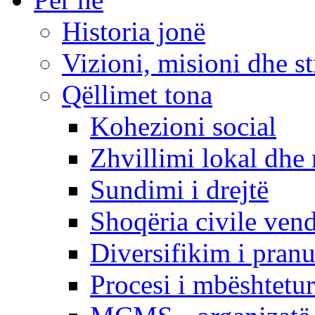
Historia jonë
Vizioni, misioni dhe st
Qëllimet tona
Kohezioni social
Zhvillimi lokal dhe 
Sundimi i drejtë
Shoqëria civile ven
Diversifikim i pranu
Procesi i mbështetur