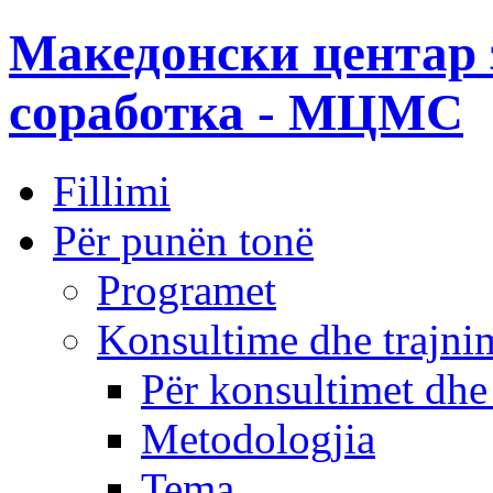
Македонски центар 
соработка - МЦМС
Fillimi
Për punën tonë
Programet
Konsultime dhe trajni
Për konsultimet dhe
Metodologjia
Tema