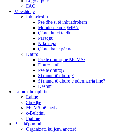
Logoja jonë
FAQ
Mbështetje
Inkuadrohu
Pse dhe si të inkuadrohem
Mundësitë në QMBN
Çfarë duhet të dini
Paraqitu
Nda ideja
Çfarë thanë për ne
Dhuro
Pse të dhuroj në MCMS?
Dhuro tani!
Pse të dhuroj?
Si mund të dhuroj?
Si mund të dhurojë ndërmarrja ime?
Dëshmi
Lajme dhe opinioni
Lajme
Shpallje
MCMS në mediat
e-Buletini
Fjalime
Bashkëpunimi
Organizata ku jemi anëtarë