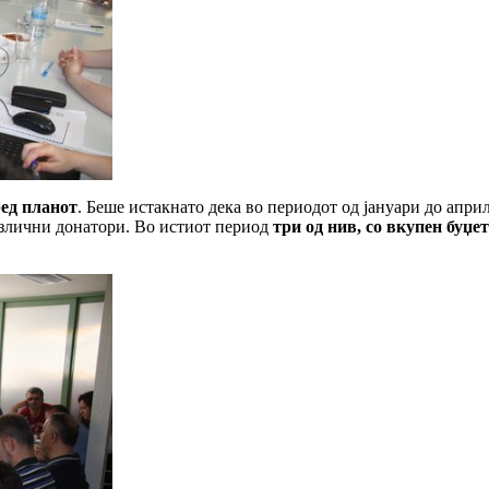
ред планот
. Беше истакнато дека во периодот од јануари до апр
азлични донатори. Во истиот период
три од нив, со вкупен буџет