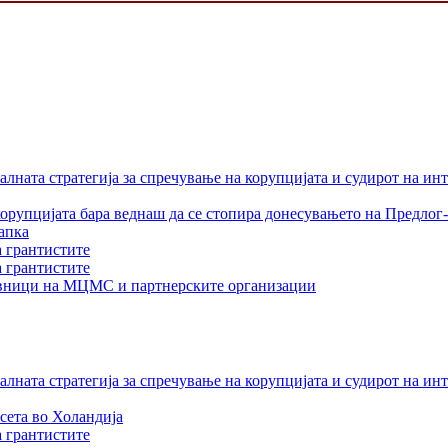
лната стратегија за спречување на корупцијата и судирот на ин
орупцијата бара веднаш да се стопира донесувањето на Предлог-
апка
а грантистите
а грантистите
тавници на МЦМС и партнерските организации
лната стратегија за спречување на корупцијата и судирот на ин
сета во Холандија
а грантистите