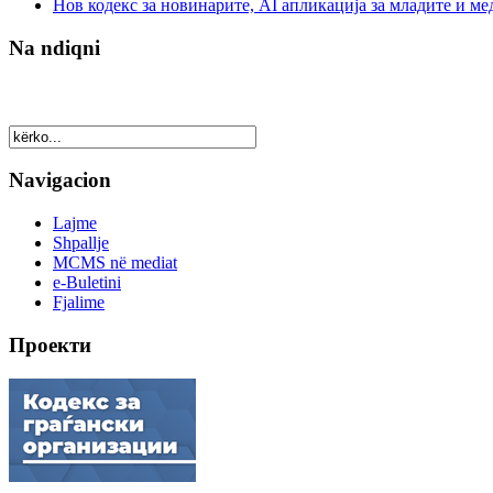
Нов кодекс за новинарите, AI апликација за младите и м
Na ndiqni
Navigacion
Lajme
Shpallje
MCMS në mediat
e-Buletini
Fjalime
Проекти