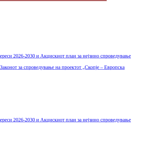
тереси 2026-2030 и Акцискиот план за нејзино спроведување
Законот за спроведување на проектот „Скопје – Европска
тереси 2026-2030 и Акцискиот план за нејзино спроведување