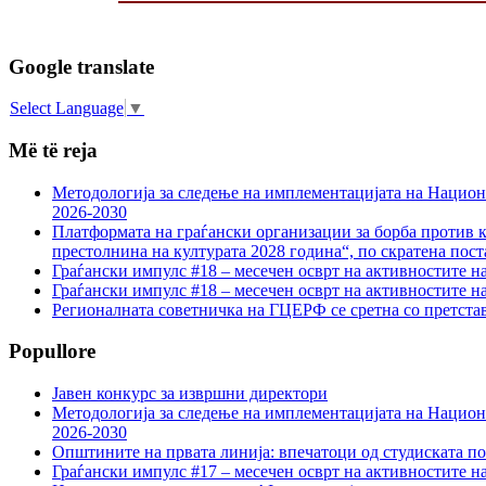
Google translate
Select Language
▼
Më të reja
Методологија за следење на имплементацијата на Национа
2026-2030
Платформата на граѓански организации за борба против к
престолнина на културата 2028 година“, по скратена пост
Граѓански импулс #18 – месечен осврт на активностите н
Граѓански импулс #18 – месечен осврт на активностите н
Регионалната советничка на ГЦЕРФ се сретна со претс
Popullore
Јавен конкурс за извршни директори
Методологија за следење на имплементацијата на Национа
2026-2030
Општините на првата линија: впечатоци од студиската по
Граѓански импулс #17 – месечен осврт на активностите н