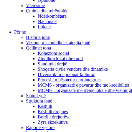
Opinione
Vlerësime
Çmime dhe mirënjohje
Ndërkombëtare
Nacionale
Lokale
Për ne
Historia jonë
Vizioni, misioni dhe strategjia jonë
Qëllimet tona
Kohezioni social
Zhvillimi lokal dhe rural
Sundimi i drejtë
Shoqëria civile vendore dhe dinamike
Diversifikim i pranuar kulturor
Procesi i mbështetur eurointegrues
MCMS - organizatë e pavarur dhe me kredibilitet
MCMS – organizatë me rrënjë lokale dhe vizion g
Statuti ynë
Struktura jonë
Këshilli
Këshilli drejtues
Bordi i drejtorëve
Zyra ekzekutive
Raporte vjetore