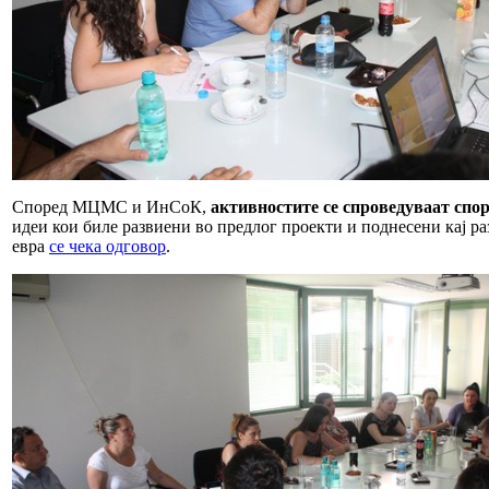
Според МЦМС и ИнСоК,
активностите се спроведуваат спо
идеи кои биле развиени во предлог проекти и поднесени кај р
евра
се чека одговор
.