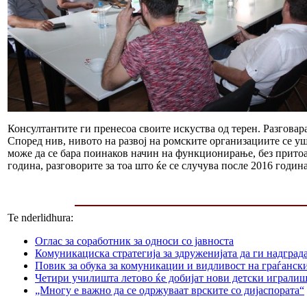
Консултантите ги пренесоа своите искуства од терен. Разговара
Според нив, нивото на развој на ромските организациите се у
може да се бара поинаков начин на функционирање, без притоа
година, разговорите за тоа што ќе се случува после 2016 годин
Te nderlidhura:
Оглас за соработник за односи со јавноста
Комуникациска стратегија за здруженијата да ги надграда
Повик за обука за комуникации и видливост на граѓанск
Четири училишта летово ќе добијат нови детски играли
„Многу е важно да се одржуваат врските со дијаспората“