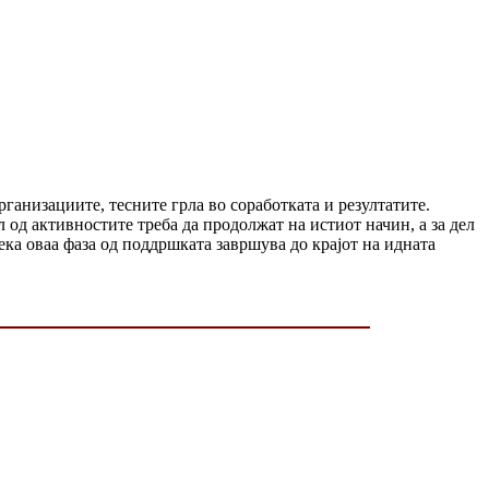
рганизациите, тесните грла во соработката и резултатите.
л од активностите треба да продолжат на истиот начин, а за дел
ка оваа фаза од поддршката завршува до крајот на идната