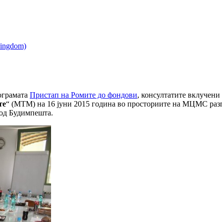
ограмата
Пристап на Ромите до фондови
, консултатите вклучени
те
“ (МТМ) на 16 јуни 2015 година во просториите на МЦМС разго
 од Будимпешта.