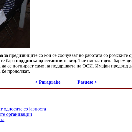
а за предизвиците со кои се соочуваат во работата со ромските о
ште бара
поддршка од сегашниот вид
. Тие сметаат дека барем де
 да се потпираат само на поддршката на ОСИ. Имајќи предвид де
а ќе продолжат.
< Paraprake
Pasuese >
т односите со јавноста
ите организации
шта