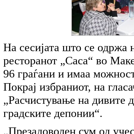
На сесијата што се одржа 
ресторанот „Саса“ во Мак
96 граѓани и имаа можност 
Покрај избраниот, на глас
„Расчистување на дивите 
градските депонии“.
„Презадоволен сум од уче