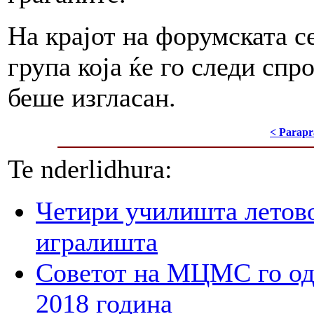
На крајот на форумската с
група која ќе го следи сп
беше изгласан.
< Parapr
Te nderlidhura:
Четири училишта летово
игралишта
Советот на МЦМС го од
2018 година