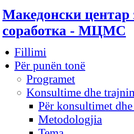
Македонски центар 
соработка - МЦМС
Fillimi
Për punën tonë
Programet
Konsultime dhe trajni
Për konsultimet dhe
Metodologjia
Tema