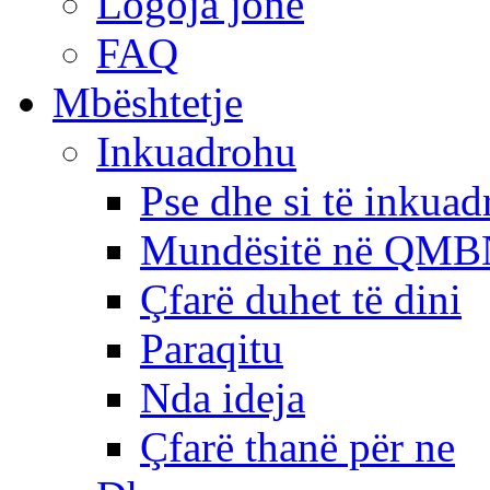
Logoja jonë
FAQ
Mbështetje
Inkuadrohu
Pse dhe si të inkua
Mundësitë në QMB
Çfarë duhet të dini
Paraqitu
Nda ideja
Çfarë thanë për ne