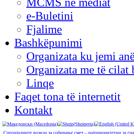
MCMS në mediat
e-Buletini
Fjalime
Bashkëpunimi
Organizata ku jemi anë
Organizata me të cila
Linqe
Faqet tona të internetit
Kontakt
Специјалните возила за собирање смет – најприоритетни за гр