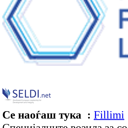
Се наоѓаш тука :
Fillimi
Специјалните возила за с