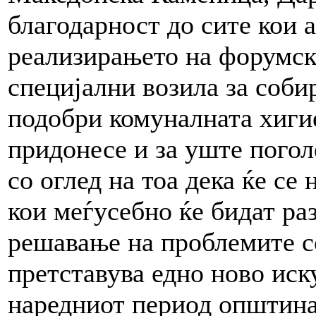
благодарност до сите кои 
реализирањето на форумск
специјални возила за соби
подобри комуналната хигие
придонесе и за уште пого
со оглед на тоа дека ќе се
кои меѓусебно ќе бидат ра
решавање на проблемите со
претставува едно ново иску
наредниот период општин