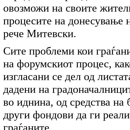
овозможи на своите жител
процесите на донесување н
рече Митевски.
Сите проблеми кои граѓани
на форумскиот процес, как
изгласани се дел од листат
дадени на градоначалницит
во иднина, од средства на
други фондови да ги реали
граѓаните.