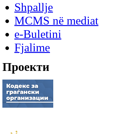
Shpallje
MCMS në mediat
e-Buletini
Fjalime
Проекти