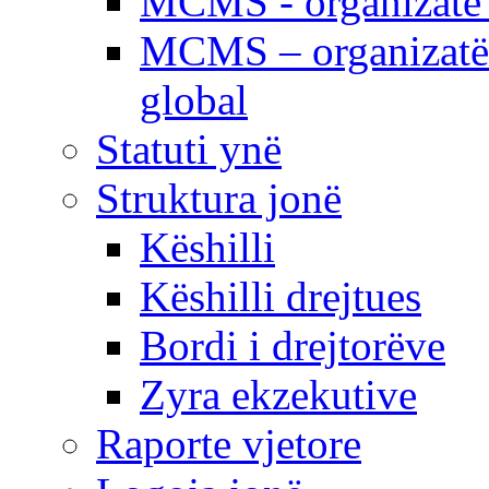
MCMS - organizatë e
MCMS – organizatë 
global
Statuti ynë
Struktura jonë
Këshilli
Këshilli drejtues
Bordi i drejtorëve
Zyra ekzekutive
Raporte vjetore