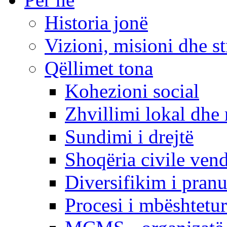
Historia jonë
Vizioni, misioni dhe st
Qëllimet tona
Kohezioni social
Zhvillimi lokal dhe 
Sundimi i drejtë
Shoqëria civile ven
Diversifikim i pranu
Procesi i mbështetur