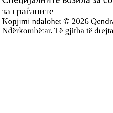
за граѓаните
Kopjimi ndalohet © 2026 Qend
Ndërkombëtar. Të gjitha të drejta