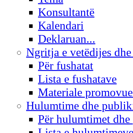
Konsultantë
Kalendari
Deklaruan...
Ngritja e vetëdijes dhe
Për fushatat
Lista e fushatave
Materiale promovue
Hulumtime dhe publi
Për hulumtimet dhe
Lista e hulumtimev