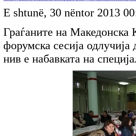
E shtunë, 30 nëntor 2013 00
Граѓаните на Македонска 
форумска сесија одлучија 
нив е набавката на специј