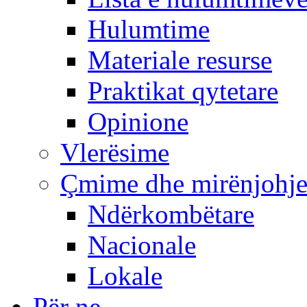
Hulumtime
Materiale resurse
Praktikat qytetare
Opinione
Vlerësime
Çmime dhe mirënjohj
Ndërkombëtare
Nacionale
Lokale
Për ne