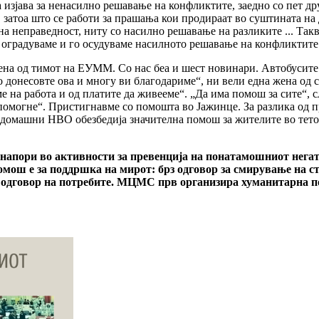
зјава за ненасилно решавање на конфликтите, заедно со пет др
 затоа што се работи за прашања кои продираат во суштината на
лна неправедност, ниту со насилно решавање на разликите ... Та
оградуваме и го осудуваме насилното решавање на конфликтите.
ена од тимот на ЕУММ. Со нас беа и шест новинари. Автобусите 
 донесовте ова и многу ви благодариме“, ни вели една жена од с
е на работа и од платите да живееме“. „Да има помош за сите“, 
 помогне“. Пристигнавме со помошта во Јажинце. За разлика од п
 домашни НВО обезбедија значителна помош за жителите во тетов
апори во активности за превенција на понатамошниот негатив
мош е за поддршка на мирот: брз одговор за смирување на ст
 одговор на потребите. МЦМС прв организира хуманитарна по