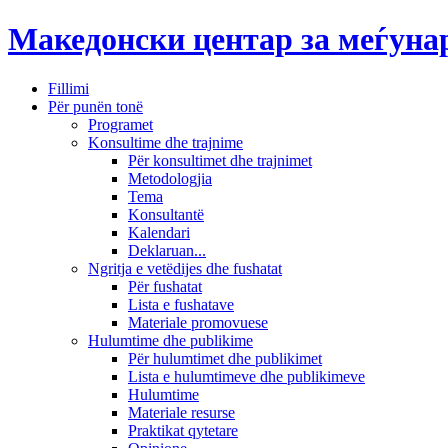
Македонски центар за меѓун
Fillimi
Për punën tonë
Programet
Konsultime dhe trajnime
Për konsultimet dhe trajnimet
Metodologjia
Tema
Konsultantë
Kalendari
Deklaruan...
Ngritja e vetëdijes dhe fushatat
Për fushatat
Lista e fushatave
Materiale promovuese
Hulumtime dhe publikime
Për hulumtimet dhe publikimet
Lista e hulumtimeve dhe publikimeve
Hulumtime
Materiale resurse
Praktikat qytetare