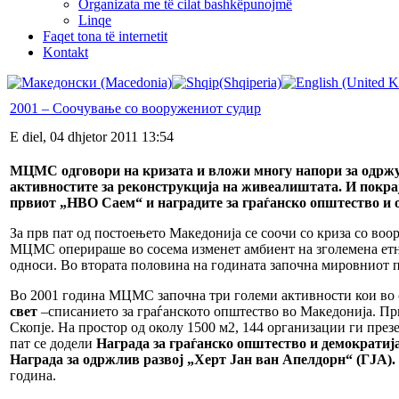
Organizata me të cilat bashkëpunojmë
Linqe
Faqet tona të internetit
Kontakt
2001 – Соочување со вооружениот судир
E diel, 04 dhjetor 2011 13:54
МЦМС одговори на кризата и вложи многу напори за одржу
активностите за реконструкција на живеалиштата. И покра
првиот „НВО Саем“ и наградите за граѓанско општество и 
За прв пат од постоењето Македонија се соочи со криза со воо
МЦМС оперираше во сосема изменет амбиент на зголемена етни
односи. Во втората половина на годината започна мировниот п
Во 2001 година МЦМС започна три големи активности кои во сл
свет
–списанието за граѓанското општество во Македонија. П
Скопје. На простор од околу 1500 м2, 144 организации ги презе
пат се додели
Награда за граѓанско општество и демократиј
Награда за одржлив развој „Херт Јан ван Апелдорн“ (ГЈА).
година.