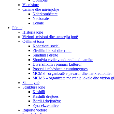
Opinione
Vlerësime
Çmime dhe mirënjohje
Ndërkombëtare
Nacionale
Lokale
Për ne
Historia jonë
Vizioni, misioni dhe strategjia jonë
Qëllimet tona
Kohezioni social
Zhvillimi lokal dhe rural
Sundimi i drejtë
Shoqëria civile vendore dhe dinamike
Diversifikim i pranuar kulturor
Procesi i mbështetur eurointegrues
MCMS - organizatë e pavarur dhe me kredibilitet
MCMS – organizatë me rrënjë lokale dhe vizion g
Statuti ynë
Struktura jonë
Këshilli
Këshilli drejtues
Bordi i drejtorëve
Zyra ekzekutive
Raporte vjetore