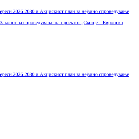
тереси 2026-2030 и Акцискиот план за нејзино спроведување
Законот за спроведување на проектот „Скопје – Европска
тереси 2026-2030 и Акцискиот план за нејзино спроведување