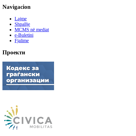
Navigacion
Lajme
Shpallje
MCMS në mediat
e-Buletini
Fjalime
Проекти