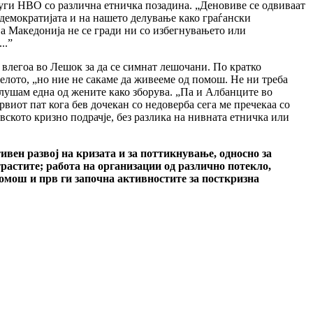
уги НВО со различна етничка позадина. „Деновиве се одвиваат
 демократијата и на нашето делување како граѓански
ква Македонија не се гради ни со избегнувањето или
..”
влегоа во Лешок за да се симнат лешочани. По кратко
елото, „но ние не сакаме да живееме од помош. Не ни треба
слушам една од жените како зборува. „Па и Албанците во
рвиот пат кога бев дочекан со недоверба сега ме пречекаа со
ското кризно подрачје, без разлика на нивната етничка или
ен развој на кризата и за поттикнување, односно за
растите; работа на организации од различно потекло,
мош и прв ги започна активностите за посткризна