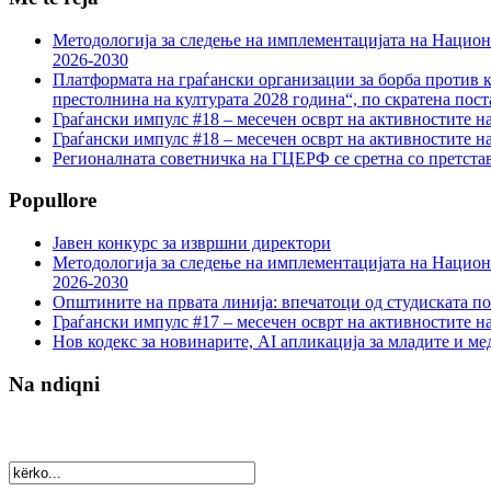
Методологија за следење на имплементацијата на Национа
2026-2030
Платформата на граѓански организации за борба против к
престолнина на културата 2028 година“, по скратена пост
Граѓански импулс #18 – месечен осврт на активностите н
Граѓански импулс #18 – месечен осврт на активностите н
Регионалната советничка на ГЦЕРФ се сретна со претс
Popullore
Јавен конкурс за извршни директори
Методологија за следење на имплементацијата на Национа
2026-2030
Општините на првата линија: впечатоци од студиската по
Граѓански импулс #17 – месечен осврт на активностите н
Нов кодекс за новинарите, AI апликација за младите и м
Na ndiqni