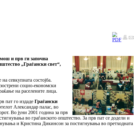
мош и прв ги започна
пштество „Граѓански свет“,
 на севкупната состојба.
изострени социо-економски
раќање на раселените лица.
рв пат го издаде
Граѓански
отелот Александар палас, во
орот. Во јуни 2001 година за прв
тигнувања во граѓанското општество. За прв пат се додели и
нувања и Кристина Дикинсон за постигнувања во претходната