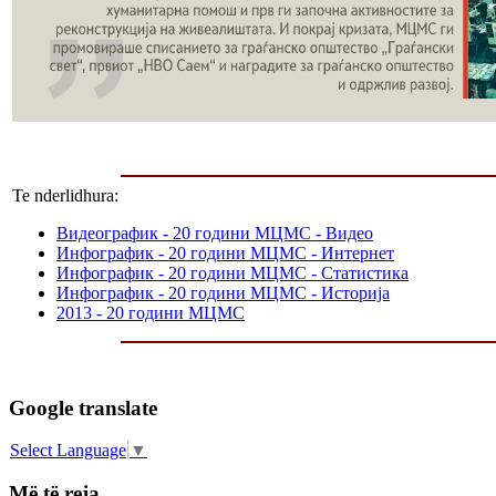
Te nderlidhura:
Видеографик - 20 години МЦМС - Видео
Инфографик - 20 години МЦМС - Интернет
Инфографик - 20 години МЦМС - Статистика
Инфографик - 20 години МЦМС - Историја
2013 - 20 години МЦМС
Google translate
Select Language
▼
Më të reja