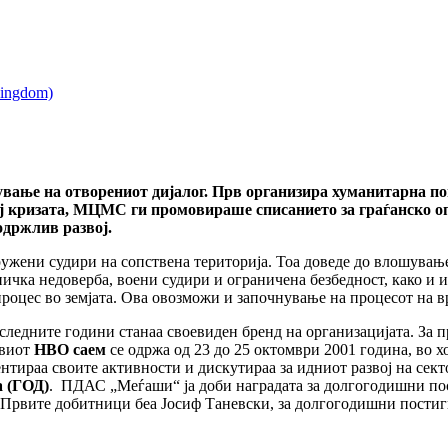
вање на отворениот дијалог. Прв организира хуманитарна по
ј кризата, МЦМС ги промовираше списанието за граѓанско о
одржлив развој.
ружени судири на сопствена територија. Тоа доведе до влошување
чка недоверба, воени судири и ограничена безбедност, како и 
роцес во земјата. Ова овозможи и започнување на процесот на в
едните години станаа своевиден бренд на организацијата. За п
рвиот
НВО саем
се одржа од 23 до 25 октомври 2001 година, во х
нтираа своите активности и дискутираа за идниот развој на сект
а (ГОД)
. ПДАС „Меѓаши“ ја доби наградата за долгогодишни пос
Првите добитници беа Јосиф Таневски, за долгогодишни постиг