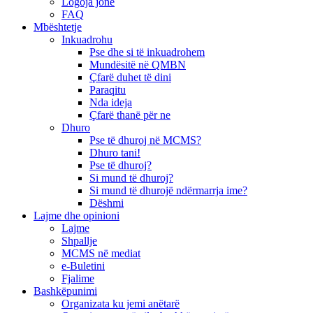
Logoja jonë
FAQ
Mbështetje
Inkuadrohu
Pse dhe si të inkuadrohem
Mundësitë në QMBN
Çfarë duhet të dini
Paraqitu
Nda ideja
Çfarë thanë për ne
Dhuro
Pse të dhuroj në MCMS?
Dhuro tani!
Pse të dhuroj?
Si mund të dhuroj?
Si mund të dhurojë ndërmarrja ime?
Dëshmi
Lajme dhe opinioni
Lajme
Shpallje
MCMS në mediat
e-Buletini
Fjalime
Bashkëpunimi
Organizata ku jemi anëtarë