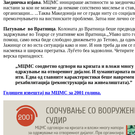
Заедничка изјава
. МЦМС иницираше активности за заедничка и
настани за кои не можеме да немаме сопствено мислење и став,
организации... ...Таква Македонија не се гради ниту со соција
премолчувањето на вистинските проблеми. Затоа ние лично се 
Патување во Вратница
. Колоната до Вратница беше предвод
задржување во Теарце се упативме кон Вратница.„Убаво што го
помош, само нека биде слободно движењето до Тетово, да одим
Јажинце се во иста ситуација како и ние. И нив треба да им се
насмевка и широка прегратка. Луѓето беа задоволни. Четирите
верска припадност.
„МЦМС соодветно одгвори на кризата и вложи многу н
одржување на отворениот дијалог. И хуманитарната по
итн. Една од главните карактеристики беше навремен
рехабилитација (реконструкција на живеалиштата).”
Годишен извештај на МЦМС за 2001 година.