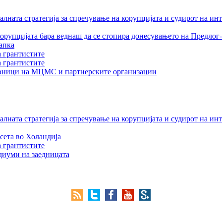
лната стратегија за спречување на корупцијата и судирот на ин
орупцијата бара веднаш да се стопира донесувањето на Предлог-
апка
а грантистите
а грантистите
тавници на МЦМС и партнерските организации
лната стратегија за спречување на корупцијата и судирот на ин
сета во Холандија
а грантистите
едиуми на заедницата