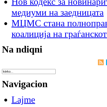
Нов кодекс за новинарит
медиуми на заедницата
МЦМС стана полноправн
коалиција на граѓанск
Na ndiqni
Navigacion
Lajme