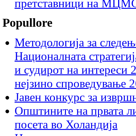
претставници на МЦМС 
Popullore
Методологија за следењ
Националната стратегиј
и судирот на интереси 
нејзино спроведување 
Јавен конкурс за изврш
Општините на првата ли
посета во Холандија