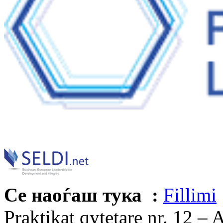
Се наоѓаш тука :
Fillimi
Praktikat qytetare nr. 12 –