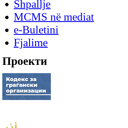
Shpallje
MCMS në mediat
e-Buletini
Fjalime
Проекти