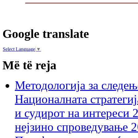
Google translate
Select Language
▼
Më të reja
Методологија за следењ
Националната стратегиј
и судирот на интереси 
нејзино спроведување 