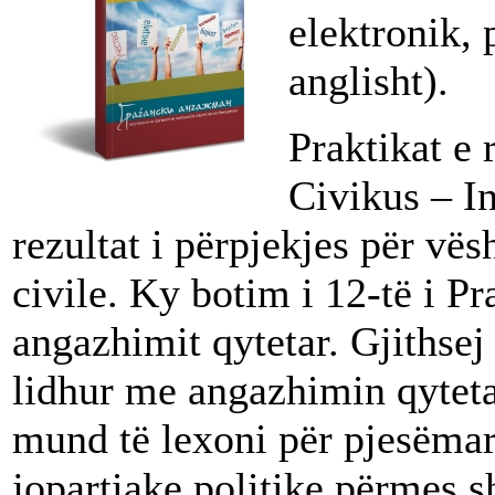
elektronik, 
anglisht).
Praktikat e 
Civikus – In
rezultat i përpjekjes për vës
civile. Ky botim i 12-të i Pr
angazhimit qytetar. Gjithse
lidhur me angazhimin qytetar
mund të lexoni për pjesëmarr
jopartiake politike përmes s