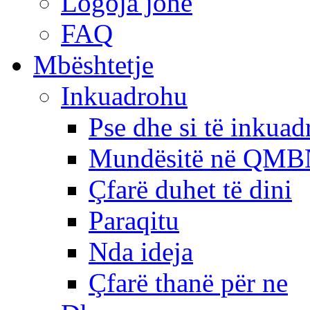
Logoja jonë
FAQ
Mbështetje
Inkuadrohu
Pse dhe si të inkua
Mundësitë në QMB
Çfarë duhet të dini
Paraqitu
Nda ideja
Çfarë thanë për ne