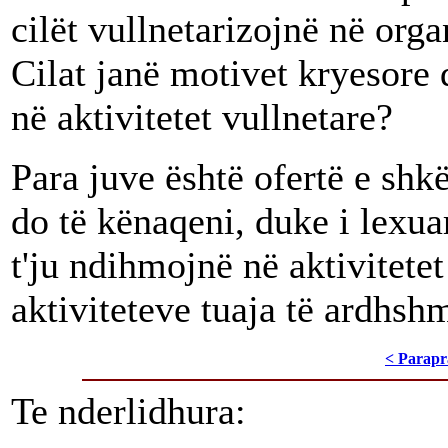
cilët vullnetarizojnё në org
Cilat janë motivet kryesore 
në aktivitetet vullnetare?
Para juve është ofertë e sh
do të kënaqeni, duke i lexua
t'ju ndihmojnë në aktivitete
aktiviteteve tuaja të ardhsh
< Parapr
Te nderlidhura: