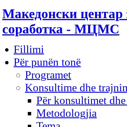
Македонски центар 
соработка - МЦМС
Fillimi
Për punën tonë
Programet
Konsultime dhe trajni
Për konsultimet dhe
Metodologjia
Tema