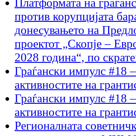
Платформата на граѓанс
против корупцијата бар
донесувањето на Предло
проектот „Скопје – Евр
2028 година“, по скрат
Граѓански импулс #18 –
активностите на гранти
Граѓански импулс #18 –
активностите на гранти
Регионалната советничк