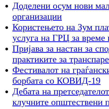
Доделени осум нови мал
организации
Користењето на Зум пла
услуга на ГРЦ за време 
Пријава за настан за сп
практиките за транспар
Фестивалот на граѓански
борбата со КОВИД-19
Дебата на претседателот
клучните општествени 