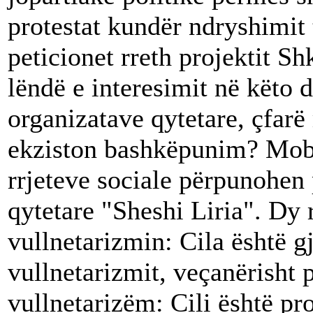
protestat kundër ndryshimit 
peticionet rreth projektit S
lëndë e interesimit në këto 
organizatave qytetare, çfar
ekziston bashkëpunim? Mobi
rrjeteve sociale përpunohen
qytetare "Sheshi Liria". Dy 
vullnetarizmin: Cila është g
vullnetarizmit, veçanërisht p
vullnetarizëm: Cili është pro