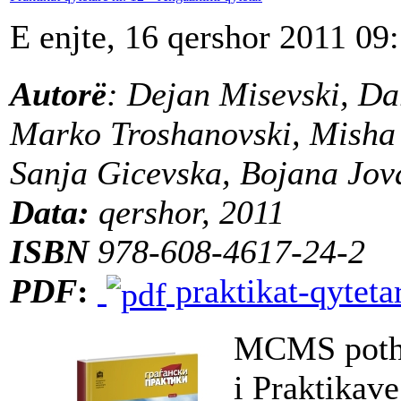
E enjte, 16 qershor 2011 09
Autorë
: Dejan Misevski, Dar
Marko Troshanovski, Misha
Sanja Gicevska, Bojana Jo
Data:
qershor, 2011
ISBN
978-608-4617-24-2
PDF
:
praktikat-qyteta
MCMS pothua
i Praktikave