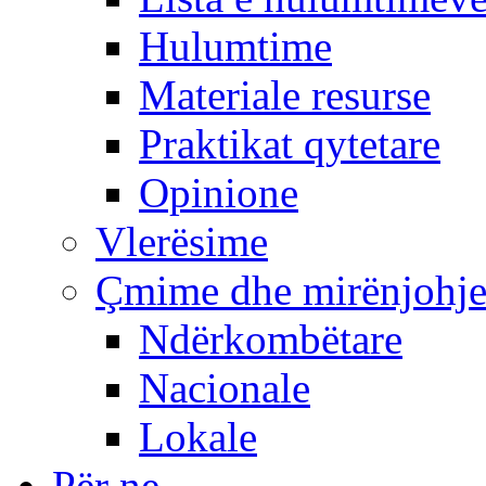
Hulumtime
Materiale resurse
Praktikat qytetare
Opinione
Vlerësime
Çmime dhe mirënjohj
Ndërkombëtare
Nacionale
Lokale
Për ne