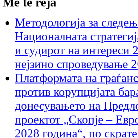
Më të reja
Методологија за следењ
Националната стратегиј
и судирот на интереси 
нејзино спроведување 
Платформата на граѓанс
против корупцијата бар
донесувањето на Предло
проектот „Скопје – Евр
2028 година“, по скрат