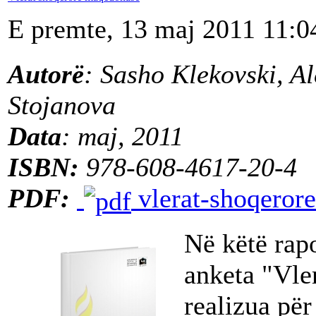
E premte, 13 maj 2011 11:0
Autorë
: Sasho Klekovski, A
Stojanova
Data
: maj, 2011
ISBN:
978-608-4617-20-4
PDF:
vlerat-shoqeror
Në këtë rapo
anketa "Vle
realizua për