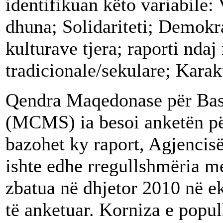
identifikuan këto variabile: 
dhuna; Solidariteti; Demokr
kulturave tjera; raporti ndaj
tradicionale/sekulare; Karak
Qendra Maqedonase për Ba
(MCMS) ia besoi anketën pë
bazohet ky raport, Agjencisë 
ishte edhe rregullshmëria m
zbatua në dhjetor 2010 në e
të anketuar. Korniza e popul