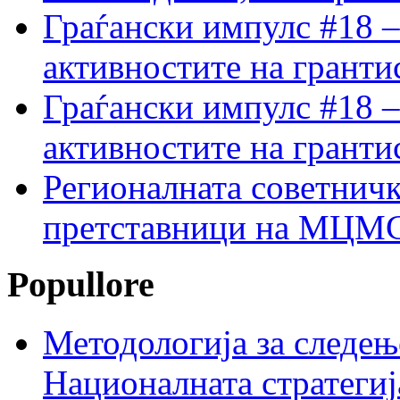
Граѓански импулс #18 –
активностите на гранти
Граѓански импулс #18 –
активностите на гранти
Регионалната советничк
претставници на МЦМС 
Popullore
Методологија за следењ
Националната стратегиј