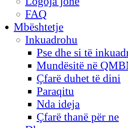
Logoja jonë
FAQ
Mbështetje
Inkuadrohu
Pse dhe si të inkua
Mundësitë në QMB
Çfarë duhet të dini
Paraqitu
Nda ideja
Çfarë thanë për ne