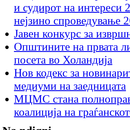
и судирот на интереси 
нејзино спроведување 
Јавен конкурс за изврш
Општините на првата ли
посета во Холандија
Нов кодекс за новинарит
медиуми на заедницата
МЦМС стана полноправн
коалиција на граѓанск