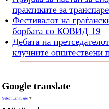
практиките за транспар
Фестивалот на граѓански
борбата со КОВИД-19
Дебата на претседателот
клучните општествени 
Google translate
Select Language
▼