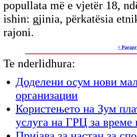
popullata më e vjetër 18, nd
ishin: gjinia, përkatësia et
rajoni.
< Parapr
Te nderlidhura:
Доделени осум нови мал
организации
Користењето на Зум пла
услуга на ГРЦ за време 
Пријава за настан за сп