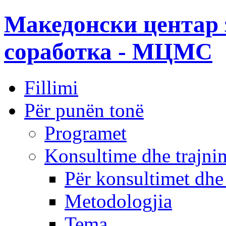
Македонски центар 
соработка - МЦМС
Fillimi
Për punën tonë
Programet
Konsultime dhe trajni
Për konsultimet dhe
Metodologjia
Tema