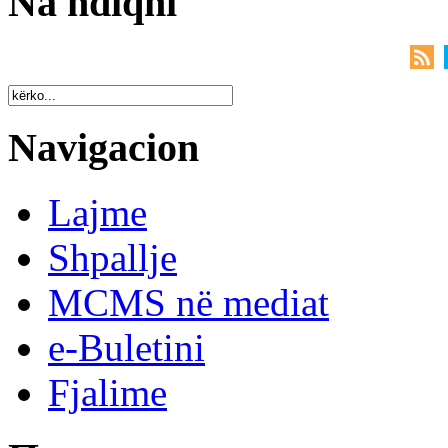
Na ndiqni
Navigacion
Lajme
Shpallje
MCMS në mediat
e-Buletini
Fjalime