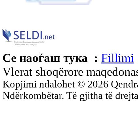
Се наоѓаш тука :
Fillimi
Vlerat shoqërore maqedona
Kopjimi ndalohet © 2026 Qend
Ndërkombëtar. Të gjitha të drejta