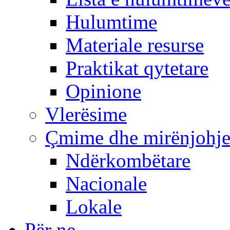
Hulumtime
Materiale resurse
Praktikat qytetare
Opinione
Vlerësime
Çmime dhe mirënjohj
Ndërkombëtare
Nacionale
Lokale
Për ne