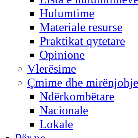
Hulumtime
Materiale resurse
Praktikat qytetare
Opinione
Vlerësime
Çmime dhe mirënjohj
Ndërkombëtare
Nacionale
Lokale
Për ne