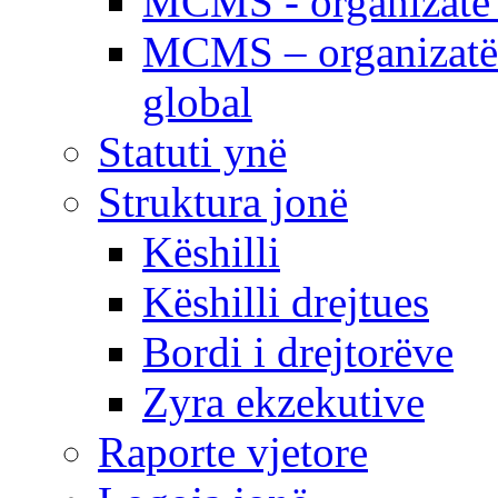
MCMS - organizatë e
MCMS – organizatë 
global
Statuti ynë
Struktura jonë
Këshilli
Këshilli drejtues
Bordi i drejtorëve
Zyra ekzekutive
Raporte vjetore