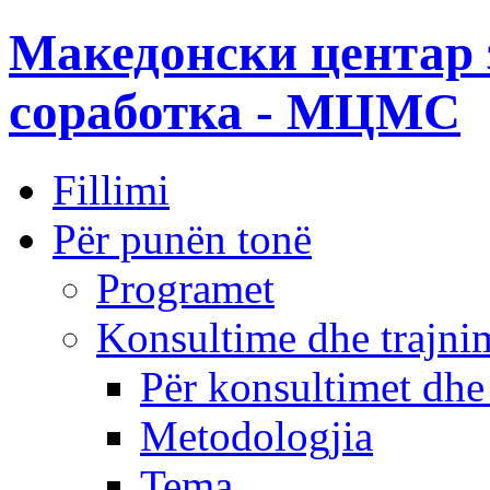
Македонски центар 
соработка - МЦМС
Fillimi
Për punën tonë
Programet
Konsultime dhe trajni
Për konsultimet dhe
Metodologjia
Tema