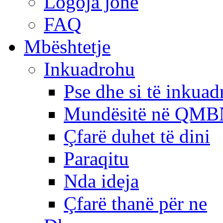
Logoja jonë
FAQ
Mbështetje
Inkuadrohu
Pse dhe si të inkua
Mundësitë në QMB
Çfarë duhet të dini
Paraqitu
Nda ideja
Çfarë thanë për ne