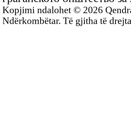
Kopjimi ndalohet © 2026 Qend
Ndërkombëtar. Të gjitha të drejta