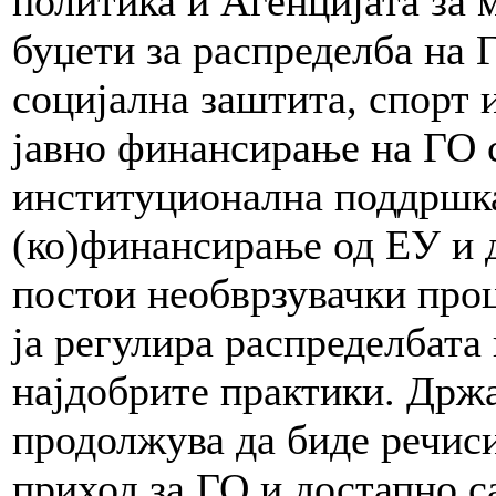
политика и Агенцијата за 
буџети за распределба на 
социјална заштита, спорт 
јавно финансирање на ГО с
институционална поддршка
(ко)финансирање од ЕУ и 
постои необврзувачки проц
ја регулира распределбата 
најдобрите практики. Држ
продолжува да биде речис
приход за ГО и достапно с