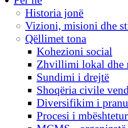
Historia jonë
Vizioni, misioni dhe st
Qëllimet tona
Kohezioni social
Zhvillimi lokal dhe 
Sundimi i drejtë
Shoqëria civile ven
Diversifikim i pranu
Procesi i mbështetur