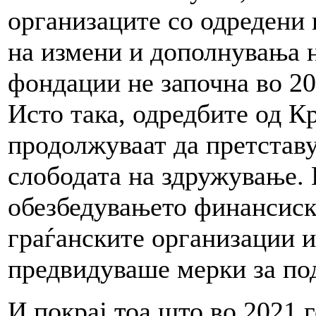
организаците со одредени
на измени и дополнувања н
фондации не започна во 20
Исто така, одредбите од К
продолжуваат да претставу
слободата на здружување.
обезбедувањето финансиск
граѓанските организации и
предвидуваше мерки за по
И покрај тоа што во 2021 г