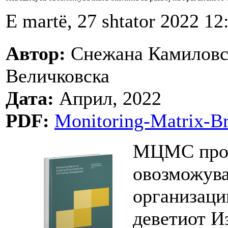
E martë, 27 shtator 2022 12
Автор:
Снежана Камиловск
Величковска
Дата:
Април, 2022
PDF:
Monitoring-Matrix-Br
МЦМС прод
овозможува
организации
деветиот И