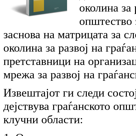
околина за 
општество 
заснова на матрицата за с
околина за развој на граѓа
претставници на организа
мрежа за развој на граѓа
Извештајот ги следи состој
дејствува граѓанското опш
клучни области: