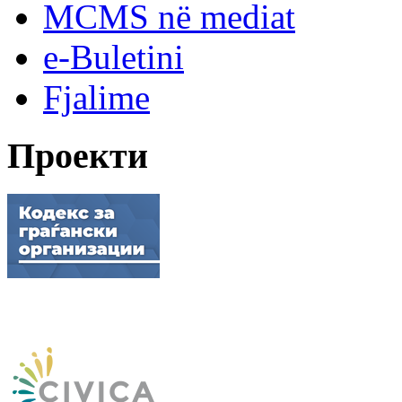
MCMS në mediat
e-Buletini
Fjalime
Проекти