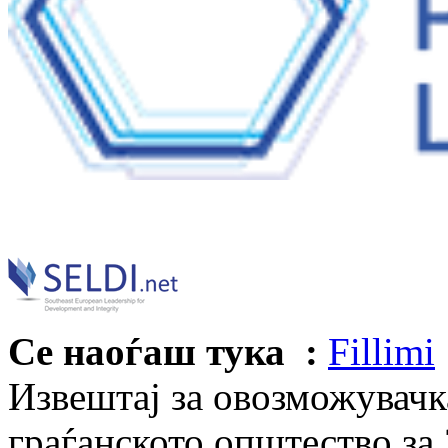
Се наоѓаш тука :
Fillimi
Извештај за овозможувачка
граѓанското општество за