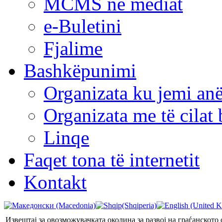
MCMS në mediat
e-Buletini
Fjalime
Bashkëpunimi
Organizata ku jemi anë
Organizata me të cila
Linqe
Faqet tona të internetit
Kontakt
Извештај за овозможувачката околина за развој на граѓанското