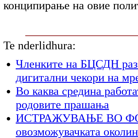
конципирање на овие поли
Te nderlidhura:
Членките на БЦСДН разг
дигитални чекори на мр
Во каква средина работа
родовите прашања
ИСТРАЖУВАЊЕ ВО ФОК
овозможувачката околина