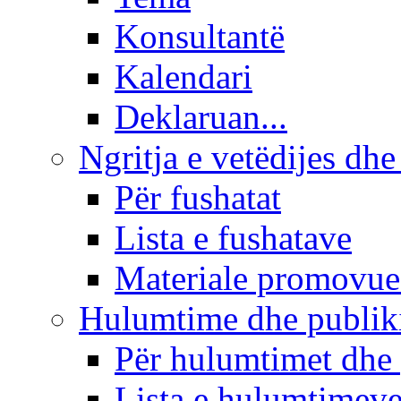
Konsultantë
Kalendari
Deklaruan...
Ngritja e vetëdijes dhe
Për fushatat
Lista e fushatave
Materiale promovue
Hulumtime dhe publi
Për hulumtimet dhe
Lista e hulumtimev