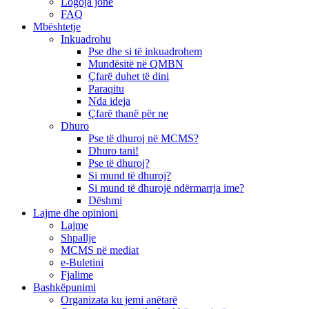
Logoja jonë
FAQ
Mbështetje
Inkuadrohu
Pse dhe si të inkuadrohem
Mundësitë në QMBN
Çfarë duhet të dini
Paraqitu
Nda ideja
Çfarë thanë për ne
Dhuro
Pse të dhuroj në MCMS?
Dhuro tani!
Pse të dhuroj?
Si mund të dhuroj?
Si mund të dhurojë ndërmarrja ime?
Dëshmi
Lajme dhe opinioni
Lajme
Shpallje
MCMS në mediat
e-Buletini
Fjalime
Bashkëpunimi
Organizata ku jemi anëtarë