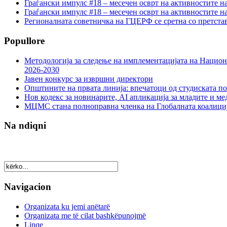
Граѓански импулс #18 – месечен осврт на активностите н
Граѓански импулс #18 – месечен осврт на активностите н
Регионалната советничка на ГЦЕРФ се сретна со претс
Popullore
Методологија за следење на имплементацијата на Национа
2026-2030
Јавен конкурс за извршни директори
Општините на првата линија: впечатоци од студиската по
Нов кодекс за новинарите, AI апликација за младите и м
МЦМС стана полноправна членка на Глобалната коалици
Na ndiqni
Navigacion
Organizata ku jemi anëtarë
Organizata me të cilat bashkëpunojmë
Linqe