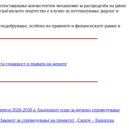
споставување конзистентни механизми за распределба на јавни
 граѓанското општество е клучно за поттикнување дијалог и
а подобрување, особено во правните и финансиските рамки и
 еднаквост и правата на жените
тереси 2026-2030 и Акцискиот план за нејзино спроведување
Законот за спроведување на проектот „Скопје – Европска