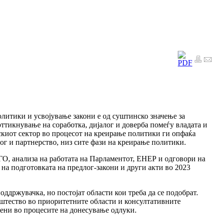
олитики и усвојување закони е од суштинско значење за
тикнување на соработка, дијалог и доверба помеѓу владата и
нскиот сектор во процесот на креирање политики ги опфаќа
ог и партнерство, низ сите фази на креирање политики.
 ГО, анализа на работата на Парламентот, ЕНЕР и одговори на
на подготовката на предлог-закони и други акти во 2023
ддржувачка, но постојат области кои треба да се подобрат.
пштество во приоритетните области и консултативните
учени во процесите на донесување одлуки.