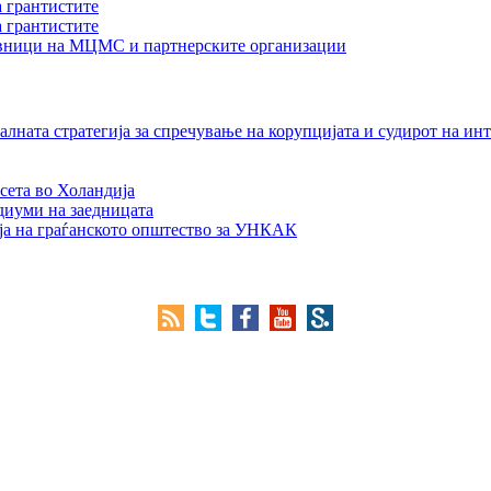
а грантистите
а грантистите
тавници на МЦМС и партнерските организации
лната стратегија за спречување на корупцијата и судирот на ин
сета во Холандија
едиуми на заедницата
ја на граѓанското општество за УНКАК