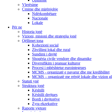
Opinione
Vlerësime
Çmime dhe mirënjohje
Ndërkombëtare
Nacionale
Lokale
Për ne
Historia jonë
Vizioni, misioni dhe strategjia jonë
Qëllimet tona
Kohezioni social
Zhvillimi lokal dhe rural
Sundimi i drejtë
Shoqëria civile vendore dhe dinamike
Diversifikim i pranuar kulturor
Procesi i mbështetur eurointegrues
MCMS - organizatë e pavarur dhe me kredibilitet
MCMS – organizatë me rrënjë lokale dhe vizion g
Statuti ynë
Struktura jonë
Këshilli
Këshilli drejtues
Bordi i drejtorëve
Zyra ekzekutive
Raporte vjetore