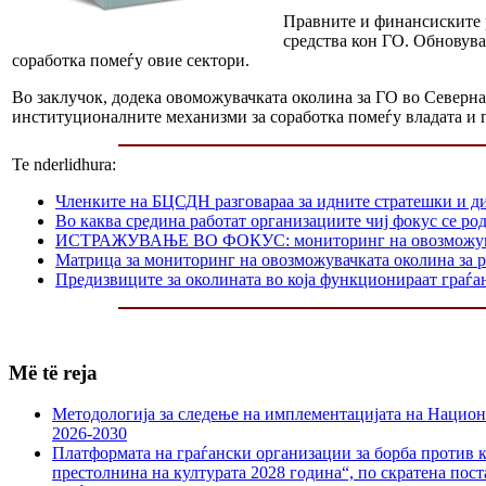
Правните и финансиските р
средства кон ГО. Обновува
соработка помеѓу овие сектори.
Во заклучок, додека овоможувачката околина за ГО во Северна
институционалните механизми за соработка помеѓу владата и 
Te nderlidhura:
Членките на БЦСДН разговараа за идните стратешки и д
Во каква средина работат организациите чиј фокус се р
ИСТРАЖУВАЊЕ ВО ФОКУС: мониторинг на овозможувачката
Матрица за мониторинг на овозможувачката околина за р
Предизвиците за околината во која функционираат граѓа
Më të reja
Методологија за следење на имплементацијата на Национа
2026-2030
Платформата на граѓански организации за борба против к
престолнина на културата 2028 година“, по скратена пост