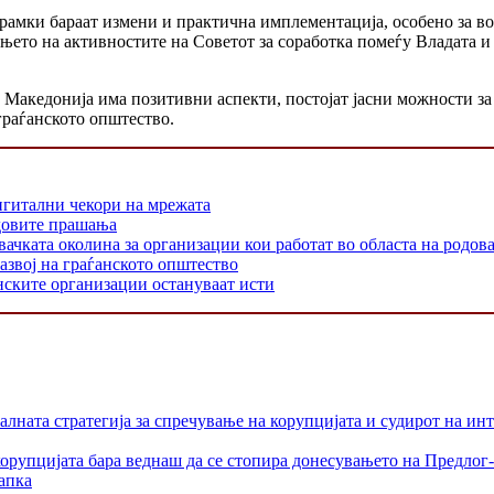
амки бараат измени и практична имплементација, особено за во
њето на активностите на Советот за соработка помеѓу Владата и
 Македонија има позитивни аспекти, постојат јасни можности з
граѓанското општество.
игитални чекори на мрежата
одовите прашања
 околина за организации кои работат во областа на родовата
азвој на граѓанското општество
нските организации остануваат исти
лната стратегија за спречување на корупцијата и судирот на ин
орупцијата бара веднаш да се стопира донесувањето на Предлог-
апка