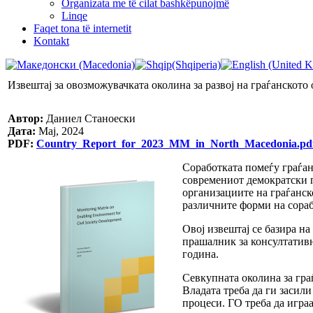
Organizata me të cilat bashkëpunojmë
Linqe
Faqet tona të internetit
Kontakt
Извештај за овозможувачката околина за развој на граѓанското
Автор:
Даниел Станоески
Дата:
Мај, 2024
PDF:
Country_Report_for_2023_MM_in_North_Macedonia.pd
Соработката помеѓу граѓан
современиот демократски п
организациите на граѓанск
различните форми на сораб
Овој извештај се базира н
прашалник за консултативн
година.
Севкупната околина за гра
Владата треба да ги засил
процеси. ГО треба да игра