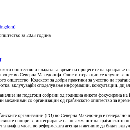
 општество за 2023 година
f
ското општество и владата за време на процесите на креирање п
роцес во Северна Македонија. Овие интеракции се клучни за пот
ото општество. Кодексот за добри практики за учество на граѓа
отка, вклучувајќи споделување информации, консултации, дијал
а анализа на податоци собрани од годишна анкета фокусирана на
и механизми со организации од граѓанското општество за време 
ѓанските организации (ГО) во Северна Македонија е генерално по
и своите напори за интегрирање на ангажманот на граѓанското о
ат значајна улога во реформската агенда и активно да бидат вкл