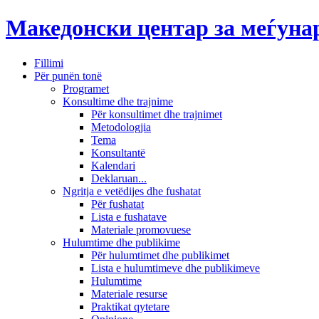
Македонски центар за меѓун
Fillimi
Për punën tonë
Programet
Konsultime dhe trajnime
Për konsultimet dhe trajnimet
Metodologjia
Tema
Konsultantë
Kalendari
Deklaruan...
Ngritja e vetëdijes dhe fushatat
Për fushatat
Lista e fushatave
Materiale promovuese
Hulumtime dhe publikime
Për hulumtimet dhe publikimet
Lista e hulumtimeve dhe publikimeve
Hulumtime
Materiale resurse
Praktikat qytetare