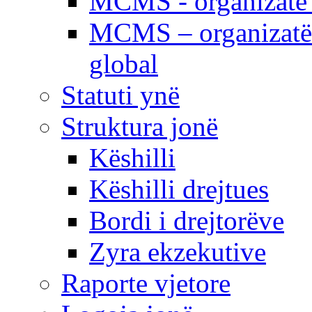
MCMS - organizatë e
MCMS – organizatë 
global
Statuti ynë
Struktura jonë
Këshilli
Këshilli drejtues
Bordi i drejtorëve
Zyra ekzekutive
Raporte vjetore