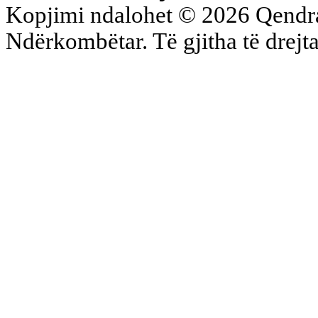
Kopjimi ndalohet © 2026 Qend
Ndërkombëtar. Të gjitha të drejta