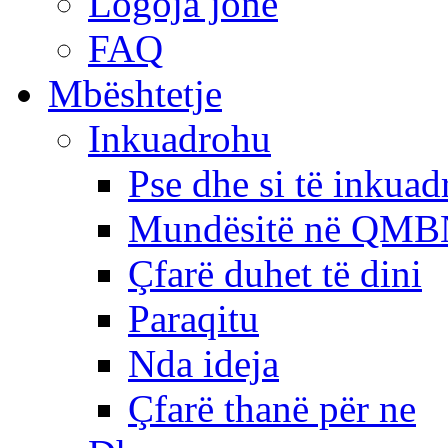
Logoja jonë
FAQ
Mbështetje
Inkuadrohu
Pse dhe si të inkua
Mundësitë në QMB
Çfarë duhet të dini
Paraqitu
Nda ideja
Çfarë thanë për ne