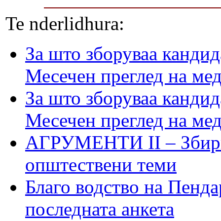
Te nderlidhura:
За што зборуваа кандид
Месечен преглед на ме
За што зборуваа кандид
Месечен преглед на ме
АГРУМЕНТИ II – Збирк
општествени теми
Благо водство на Пенда
последната анкета