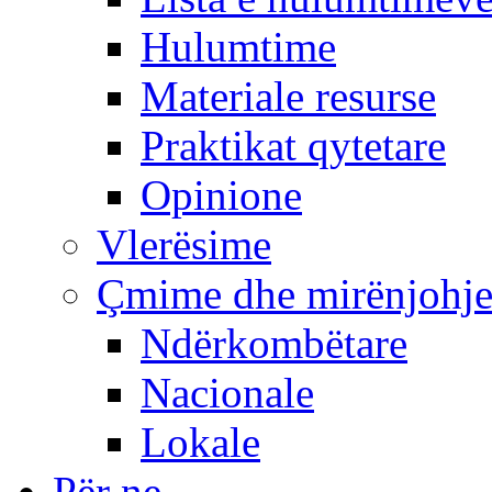
Hulumtime
Materiale resurse
Praktikat qytetare
Opinione
Vlerësime
Çmime dhe mirënjohj
Ndërkombëtare
Nacionale
Lokale
Për ne