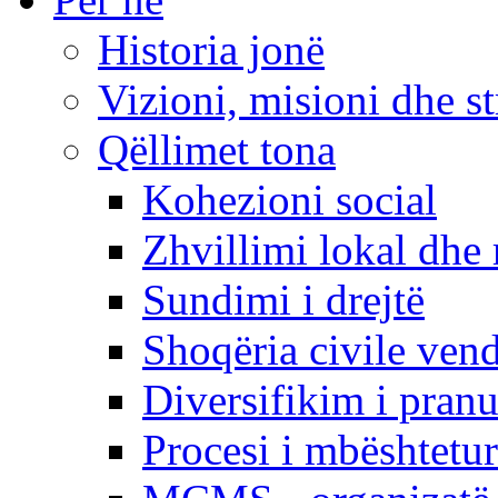
Historia jonë
Vizioni, misioni dhe st
Qëllimet tona
Kohezioni social
Zhvillimi lokal dhe 
Sundimi i drejtë
Shoqëria civile ven
Diversifikim i pranu
Procesi i mbështetur