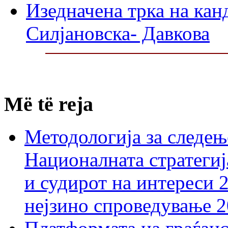
Изедначена трка на кан
Силјановска- Давкова
Më të reja
Методологија за следењ
Националната стратегиј
и судирот на интереси 
нејзино спроведување 