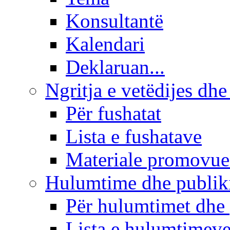
Konsultantë
Kalendari
Deklaruan...
Ngritja e vetëdijes dhe
Për fushatat
Lista e fushatave
Materiale promovue
Hulumtime dhe publi
Për hulumtimet dhe
Lista e hulumtimev