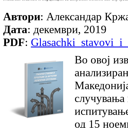
Автори
: Александар Крж
Дата
: декември, 2019
PDF
:
Glasachki_stavovi_i_
Во овој из
анализиран
Македонија
случувања 
испитување
од 15 ноем