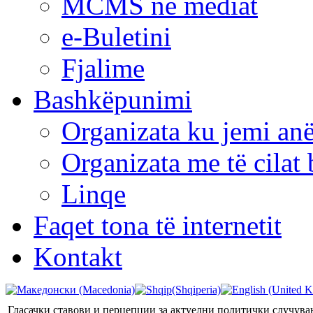
MCMS në mediat
e-Buletini
Fjalime
Bashkëpunimi
Organizata ku jemi anë
Organizata me të cila
Linqe
Faqet tona të internetit
Kontakt
Гласачки ставови и перцепции за актуелни политички случувањ