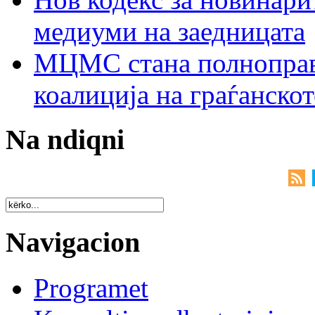
медиуми на заедницата
МЦМС стана полноправн
коалиција на граѓанск
Na ndiqni
Navigacion
Programet