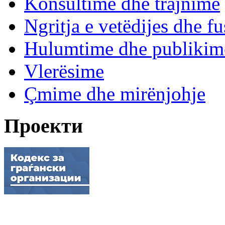
Konsultime dhe trajnime
Ngritja e vetëdijes dhe fu
Hulumtime dhe publikim
Vlerësime
Çmime dhe mirënjohje
Проекти