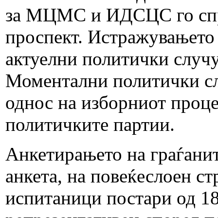
за МЦМС и ИДСЦС го спр
проспект. Истражувањето 
актуелни политички случу
Моментални политички сл
однос на изборниот проце
политичките партии.
Анкетирањето на граѓанит
анкета, на повеќеслоен с
испитаници постари од 1