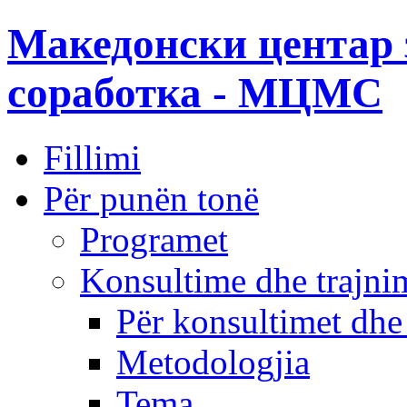
Македонски центар 
соработка - МЦМС
Fillimi
Për punën tonë
Programet
Konsultime dhe trajni
Për konsultimet dhe
Metodologjia
Tema