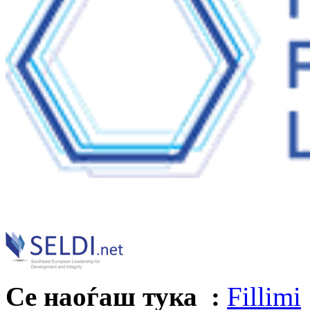
Се наоѓаш тука :
Fillimi