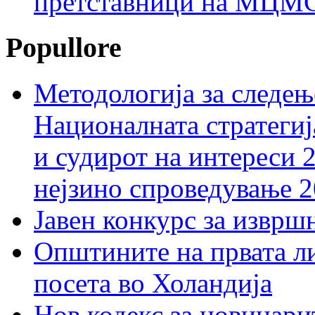
претставници на МЦМС 
Popullore
Методологија за следењ
Националната стратегиј
и судирот на интереси 
нејзино спроведување 
Јавен конкурс за изврш
Општините на првата ли
посета во Холандија
Нов кодекс за новинарит