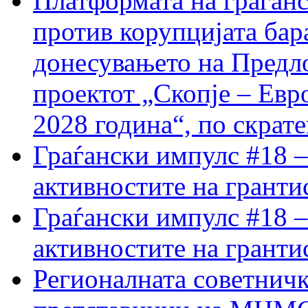
Платформата на граѓанс
против корупцијата бар
донесувањето на Предло
проектот „Скопје – Евр
2028 година“, по скрат
Граѓански импулс #18 –
активностите на гранти
Граѓански импулс #18 –
активностите на гранти
Регионалната советничк