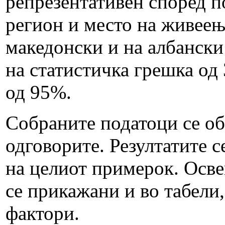
репрезентативен според по
регион и место на живеењ
македонски и на албански
на статистичка грешка од
од 95%.
Собраните податоци се об
одговорите. Резултатите 
на целиот примерок. Осве
се прикажани и во табели
фактори.