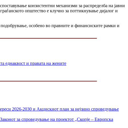
споставување конзистентни механизми за распределба на јавни
 граѓанското општество е клучно за поттикнување дијалог и
а подобрување, особено во правните и финансиските рамки и
 еднаквост и правата на жените
тереси 2026-2030 и Акцискиот план за нејзино спроведување
Законот за спроведување на проектот „Скопје – Европска