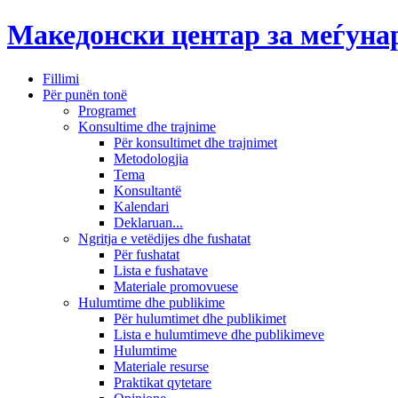
Македонски центар за меѓун
Fillimi
Për punën tonë
Programet
Konsultime dhe trajnime
Për konsultimet dhe trajnimet
Metodologjia
Tema
Konsultantë
Kalendari
Deklaruan...
Ngritja e vetëdijes dhe fushatat
Për fushatat
Lista e fushatave
Materiale promovuese
Hulumtime dhe publikime
Për hulumtimet dhe publikimet
Lista e hulumtimeve dhe publikimeve
Hulumtime
Materiale resurse
Praktikat qytetare