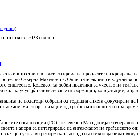
 општество за 2023 година
f
ското општество и владата за време на процесите на креирање п
роцес во Северна Македонија. Овие интеракции се клучни за пот
ото општество. Кодексот за добри практики за учество на граѓа
отка, вклучувајќи споделување информации, консултации, дијал
а анализа на податоци собрани од годишна анкета фокусирана на
и механизми со организации од граѓанското општество за време 
ѓанските организации (ГО) во Северна Македонија е генерално по
и своите напори за интегрирање на ангажманот на граѓанското о
ат значајна улога во реформската агенда и активно да бидат вкл