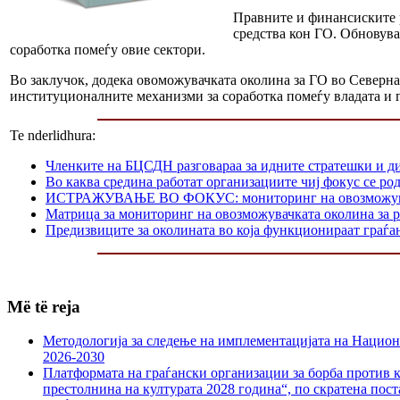
Правните и финансиските р
средства кон ГО. Обновува
соработка помеѓу овие сектори.
Во заклучок, додека овоможувачката околина за ГО во Северна
институционалните механизми за соработка помеѓу владата и 
Te nderlidhura:
Членките на БЦСДН разговараа за идните стратешки и д
Во каква средина работат организациите чиј фокус се р
ИСТРАЖУВАЊЕ ВО ФОКУС: мониторинг на овозможувачката
Матрица за мониторинг на овозможувачката околина за р
Предизвиците за околината во која функционираат граѓа
Më të reja
Методологија за следење на имплементацијата на Национа
2026-2030
Платформата на граѓански организации за борба против к
престолнина на културата 2028 година“, по скратена пост