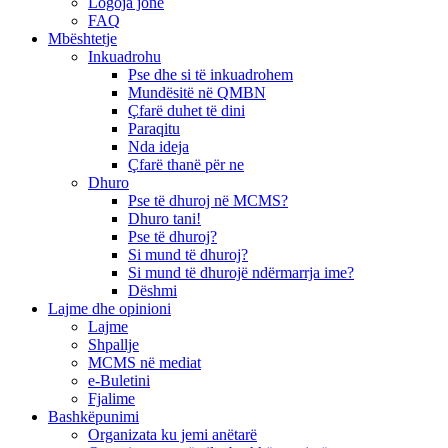
Logoja jonë
FAQ
Mbështetje
Inkuadrohu
Pse dhe si të inkuadrohem
Mundësitë në QMBN
Çfarë duhet të dini
Paraqitu
Nda ideja
Çfarë thanë për ne
Dhuro
Pse të dhuroj në MCMS?
Dhuro tani!
Pse të dhuroj?
Si mund të dhuroj?
Si mund të dhurojë ndërmarrja ime?
Dëshmi
Lajme dhe opinioni
Lajme
Shpallje
MCMS në mediat
e-Buletini
Fjalime
Bashkëpunimi
Organizata ku jemi anëtarë