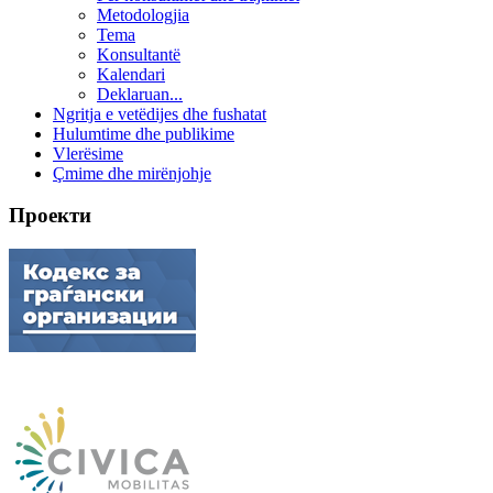
Metodologjia
Tema
Konsultantë
Kalendari
Deklaruan...
Ngritja e vetëdijes dhe fushatat
Hulumtime dhe publikime
Vlerësime
Çmime dhe mirënjohje
Проекти