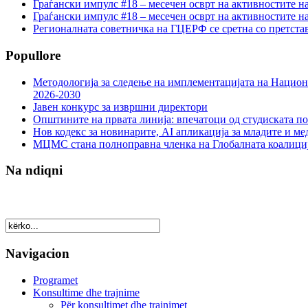
Граѓански импулс #18 – месечен осврт на активностите н
Граѓански импулс #18 – месечен осврт на активностите н
Регионалната советничка на ГЦЕРФ се сретна со претс
Popullore
Методологија за следење на имплементацијата на Национа
2026-2030
Јавен конкурс за извршни директори
Општините на првата линија: впечатоци од студиската по
Нов кодекс за новинарите, AI апликација за младите и м
МЦМС стана полноправна членка на Глобалната коалици
Na ndiqni
Navigacion
Programet
Konsultime dhe trajnime
Për konsultimet dhe trajnimet