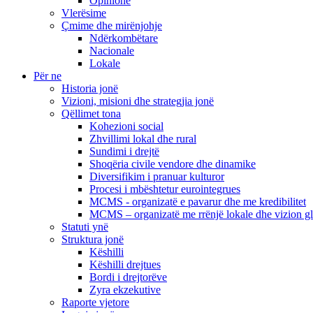
Opinione
Vlerësime
Çmime dhe mirënjohje
Ndërkombëtare
Nacionale
Lokale
Për ne
Historia jonë
Vizioni, misioni dhe strategjia jonë
Qëllimet tona
Kohezioni social
Zhvillimi lokal dhe rural
Sundimi i drejtë
Shoqëria civile vendore dhe dinamike
Diversifikim i pranuar kulturor
Procesi i mbështetur eurointegrues
MCMS - organizatë e pavarur dhe me kredibilitet
MCMS – organizatë me rrënjë lokale dhe vizion g
Statuti ynë
Struktura jonë
Këshilli
Këshilli drejtues
Bordi i drejtorëve
Zyra ekzekutive
Raporte vjetore