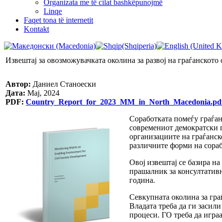
Organizata me të cilat bashkëpunojmë
Linqe
Faqet tona të internetit
Kontakt
Извештај за овозможувачката околина за развој на граѓанското
Автор:
Даниел Станоески
Дата:
Мај, 2024
PDF:
Country_Report_for_2023_MM_in_North_Macedonia.pd
Соработката помеѓу граѓан
современиот демократски п
организациите на граѓанск
различните форми на сораб
Овој извештај се базира н
прашалник за консултативн
година.
Севкупната околина за гра
Владата треба да ги засил
процеси. ГО треба да игра