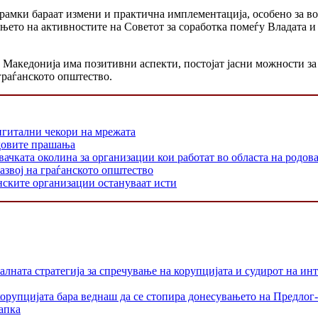
амки бараат измени и практична имплементација, особено за во
њето на активностите на Советот за соработка помеѓу Владата и
 Македонија има позитивни аспекти, постојат јасни можности з
граѓанското општество.
игитални чекори на мрежата
одовите прашања
 околина за организации кои работат во областа на родовата
азвој на граѓанското општество
нските организации остануваат исти
лната стратегија за спречување на корупцијата и судирот на ин
орупцијата бара веднаш да се стопира донесувањето на Предлог-
апка