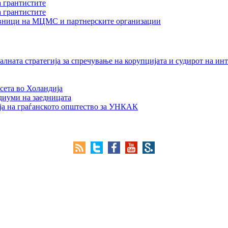
а грантистите
а грантистите
тавници на МЦМС и партнерските организации
лната стратегија за спречување на корупцијата и судирот на ин
сета во Холандија
едиуми на заедницата
ја на граѓанското општество за УНКАК