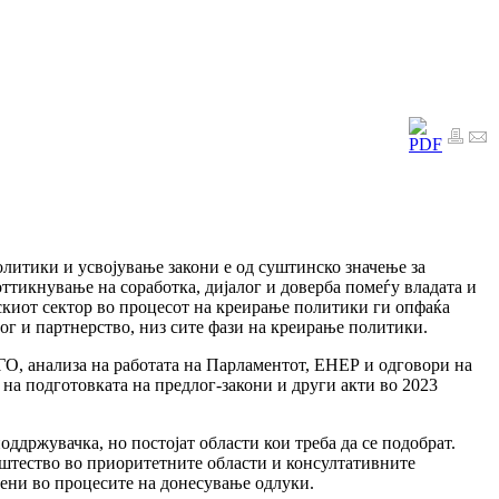
олитики и усвојување закони е од суштинско значење за
тикнување на соработка, дијалог и доверба помеѓу владата и
нскиот сектор во процесот на креирање политики ги опфаќа
ог и партнерство, низ сите фази на креирање политики.
 ГО, анализа на работата на Парламентот, ЕНЕР и одговори на
на подготовката на предлог-закони и други акти во 2023
ддржувачка, но постојат области кои треба да се подобрат.
пштество во приоритетните области и консултативните
учени во процесите на донесување одлуки.