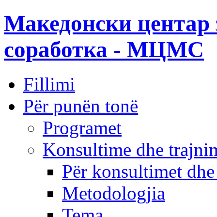
Македонски центар 
соработка - МЦМС
Fillimi
Për punën tonë
Programet
Konsultime dhe trajni
Për konsultimet dhe
Metodologjia
Tema