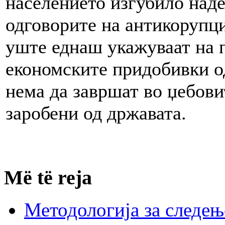
населението изгубило наде
одговорите на антикорупци
уште еднаш укажуваат на п
економските придобивки о
нема да завршат во џебови
заробени од државата.
Më të reja
Методологија за следењ