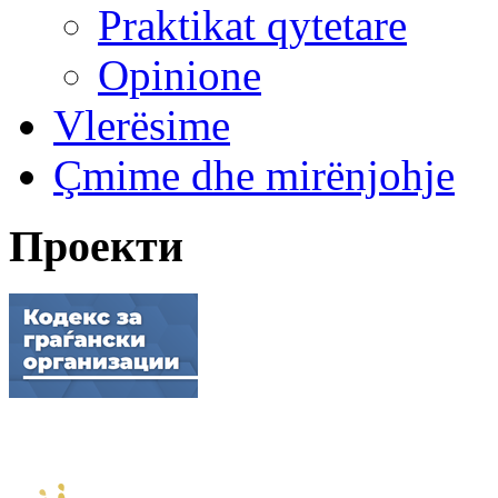
Praktikat qytetare
Opinione
Vlerësime
Çmime dhe mirënjohje
Проекти