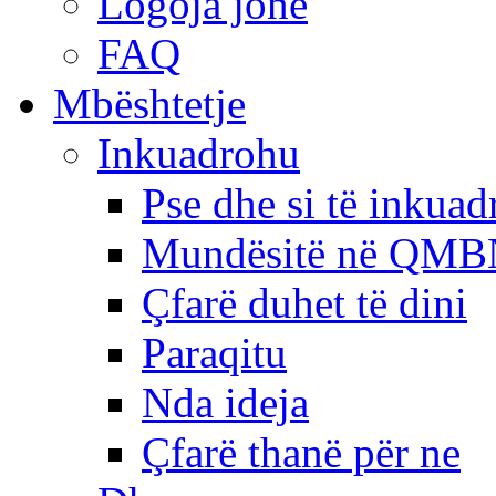
Logoja jonë
FAQ
Mbështetje
Inkuadrohu
Pse dhe si të inkua
Mundësitë në QMB
Çfarë duhet të dini
Paraqitu
Nda ideja
Çfarë thanë për ne