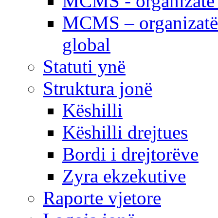
MCMS - organizatë e
MCMS – organizatë 
global
Statuti ynë
Struktura jonë
Këshilli
Këshilli drejtues
Bordi i drejtorëve
Zyra ekzekutive
Raporte vjetore