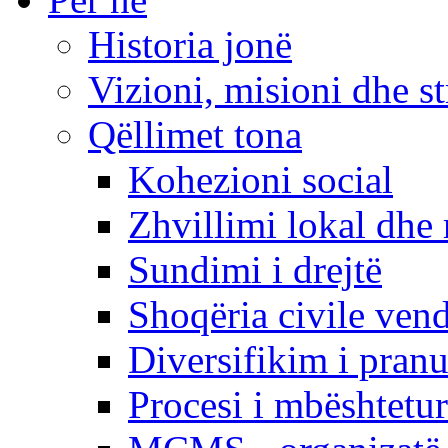
Historia jonë
Vizioni, misioni dhe st
Qëllimet tona
Kohezioni social
Zhvillimi lokal dhe 
Sundimi i drejtë
Shoqëria civile ven
Diversifikim i pranu
Procesi i mbështetur