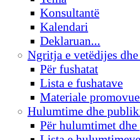
Konsultantë
Kalendari
Deklaruan...
Ngritja e vetëdijes dhe
Për fushatat
Lista e fushatave
Materiale promovue
Hulumtime dhe publi
Për hulumtimet dhe
Lista e hulumtimev