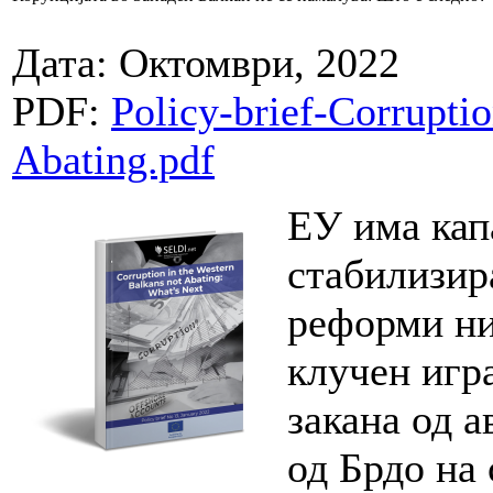
Дата: Октомври, 2022
PDF:
Policy-brief-Corrupti
Abating.pdf
ЕУ има кап
стабилизир
реформи ни
клучен игр
закана од 
од Брдо на