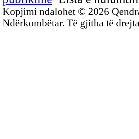
Kopjimi ndalohet © 2026 Qend
Ndërkombëtar. Të gjitha të drejta