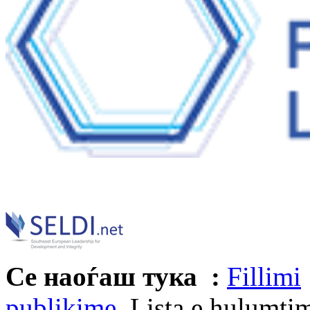
Се наоѓаш тука :
Fillimi
publikime
Lista e hulumti