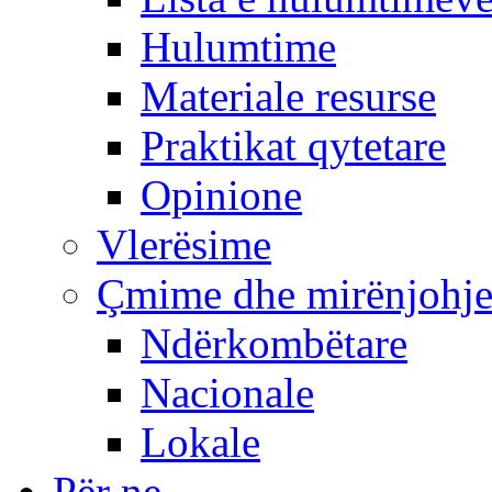
Hulumtime
Materiale resurse
Praktikat qytetare
Opinione
Vlerësime
Çmime dhe mirënjohj
Ndërkombëtare
Nacionale
Lokale
Për ne