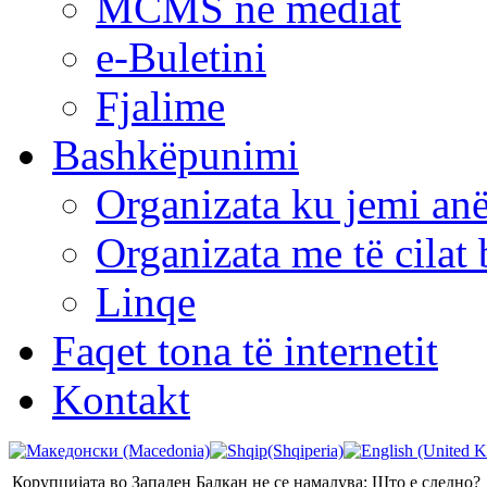
MCMS në mediat
e-Buletini
Fjalime
Bashkëpunimi
Organizata ku jemi anë
Organizata me të cila
Linqe
Faqet tona të internetit
Kontakt
Корупцијата во Западен Балкан не се намалува: Што е следно?