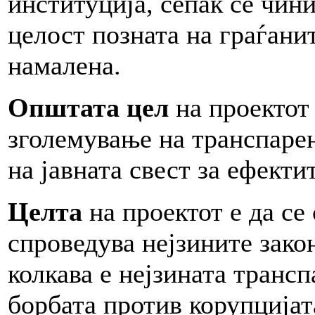
институција, сепак се чини
целост позната на граѓани
намалена.
Општата цел
на проектот 
зголемување на транспаре
на јавната свест за ефекти
Целта
на проектот е да се
спроведува нејзините зако
колкава е нејзината транс
борбата против корупцијат