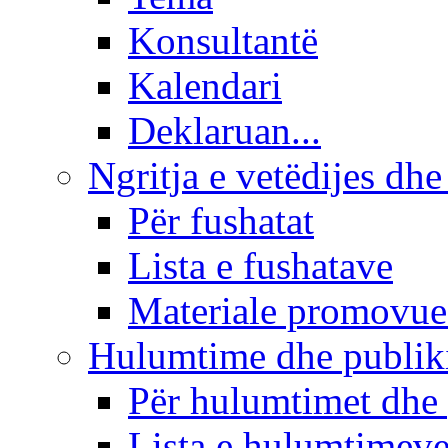
Konsultantë
Kalendari
Deklaruan...
Ngritja e vetëdijes dhe
Për fushatat
Lista e fushatave
Materiale promovue
Hulumtime dhe publi
Për hulumtimet dhe
Lista e hulumtimev