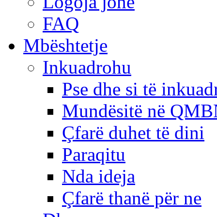
Logoja jonë
FAQ
Mbështetje
Inkuadrohu
Pse dhe si të inkua
Mundësitë në QMB
Çfarë duhet të dini
Paraqitu
Nda ideja
Çfarë thanë për ne