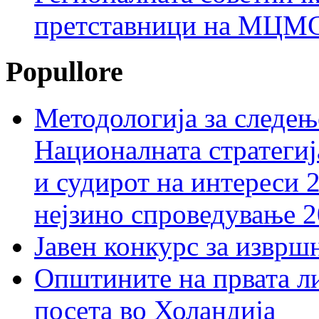
претставници на МЦМС 
Popullore
Методологија за следењ
Националната стратегиј
и судирот на интереси 
нејзино спроведување 
Јавен конкурс за изврш
Општините на првата ли
посета во Холандија