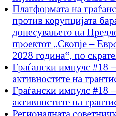
Платформата на граѓанс
против корупцијата бар
донесувањето на Предло
проектот „Скопје – Евр
2028 година“, по скрат
Граѓански импулс #18 –
активностите на гранти
Граѓански импулс #18 –
активностите на гранти
Регионалната советничк