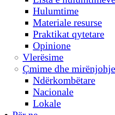
Hulumtime
Materiale resurse
Praktikat qytetare
Opinione
Vlerësime
Çmime dhe mirënjohj
Ndërkombëtare
Nacionale
Lokale
Për ne