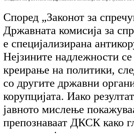
Според „Законот за спречу
Државната комисија за сп
е специјализирана антикор
Нејзините надлежности се 
креирање на политики, сле
со другите државни органи
корупцијата. Иако резулта
јавното мислење покажуваа
препознаваат ДКСК како г