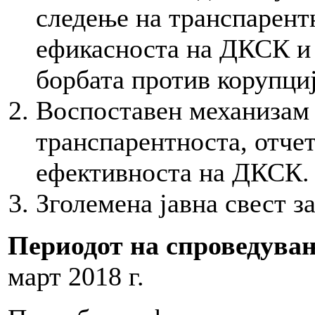
следење на транспарент
ефикасноста на ДКСК и 
борбата против корупци
Воспоставен механизам 
транспарентноста, отче
ефективноста на ДКСК.
Зголемена јавна свест з
Периодот на спроведува
март 2018 г.