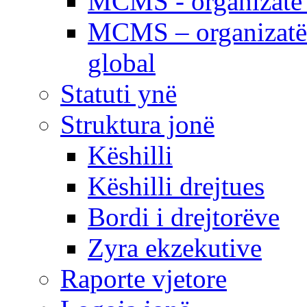
MCMS - organizatë e
MCMS – organizatë 
global
Statuti ynë
Struktura jonë
Këshilli
Këshilli drejtues
Bordi i drejtorëve
Zyra ekzekutive
Raporte vjetore