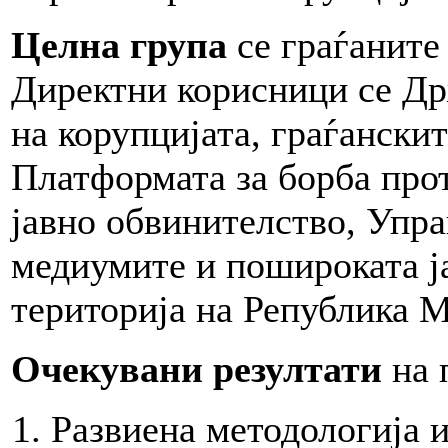
Целна група
се граѓаните
Директни корисници се Др
на корупцијата, граѓански
Платформата за борба про
јавно обвинителство, Упра
медиумите и пошироката ја
територија на Република М
Очекувани резултати
нa 
Развиена методологија и