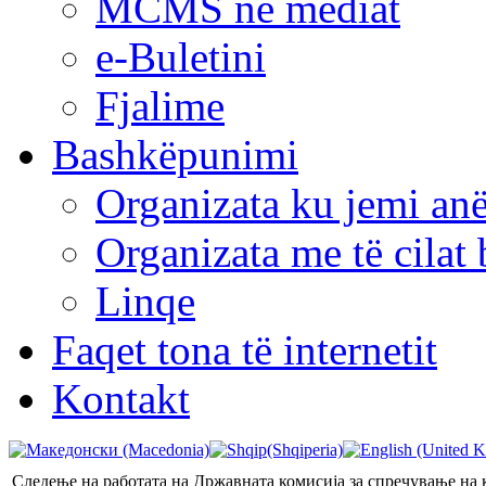
MCMS në mediat
e-Buletini
Fjalime
Bashkëpunimi
Organizata ku jemi anë
Organizata me të cila
Linqe
Faqet tona të internetit
Kontakt
Следење на работата на Државната комисија за спречување на к