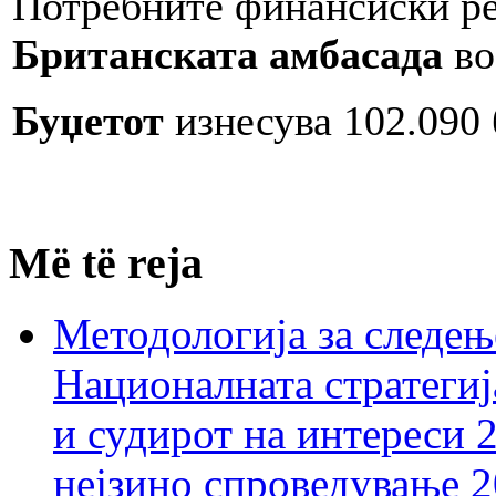
Потребните финансиски ре
Британската амбасада
во
Буџетот
изнесува 102.090
Më të reja
Методологија за следењ
Националната стратегиј
и судирот на интереси 
нејзино спроведување 