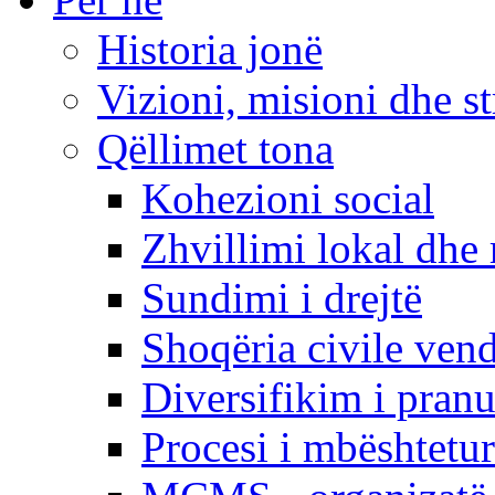
Historia jonë
Vizioni, misioni dhe st
Qëllimet tona
Kohezioni social
Zhvillimi lokal dhe 
Sundimi i drejtë
Shoqëria civile ven
Diversifikim i pranu
Procesi i mbështetur