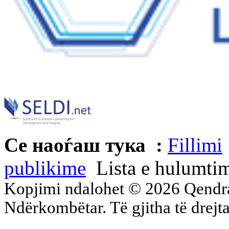
Се наоѓаш тука :
Fillimi
publikime
Lista e hulumti
Kopjimi ndalohet © 2026 Qend
Ndërkombëtar. Të gjitha të drejta