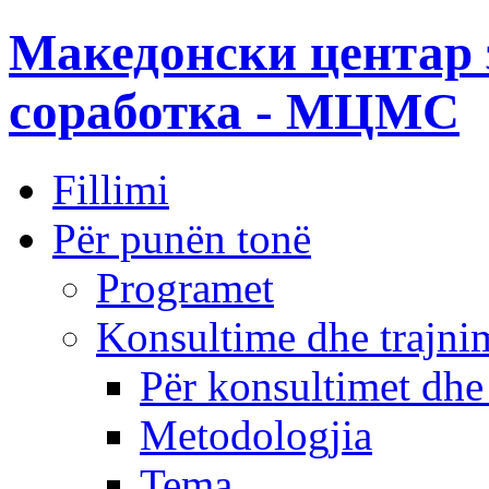
Македонски центар 
соработка - МЦМС
Fillimi
Për punën tonë
Programet
Konsultime dhe trajni
Për konsultimet dhe
Metodologjia
Tema