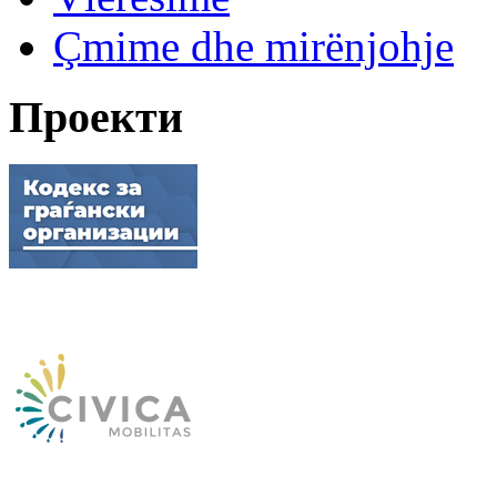
Çmime dhe mirënjohje
Проекти