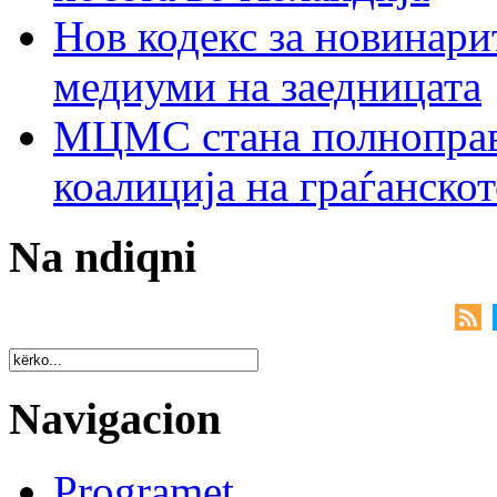
Нов кодекс за новинарит
медиуми на заедницата
МЦМС стана полноправн
коалиција на граѓанск
Na ndiqni
Navigacion
Programet