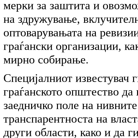
мерки за заштита и овозмо
на здружување, вклучител
оптоварувањата на ревизии
граѓански организации, ка
мирно собирање.
Специјалниот известувач г
граѓанското општество да 
заедничко поле на нивните
транспарентноста на власт
други области, како и да г