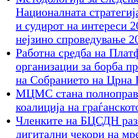
Националната стратегија
и судирот на интереси 2
нејзино спроведување 2
Работна средба на Плат
организации за борба пр
на Собранието на Црна 
МЦМС стана полноправн
коалиција на граѓанско
Членките на БЦСДН разг
дигитални чекори на мр