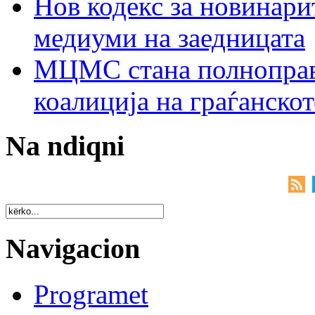
Нов кодекс за новинарит
медиуми на заедницата
МЦМС стана полноправн
коалиција на граѓанск
Na ndiqni
Navigacion
Programet