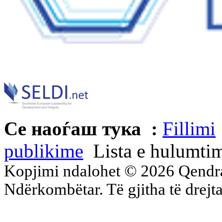
Се наоѓаш тука :
Fillimi
publikime
Lista e hulumti
Kopjimi ndalohet © 2026 Qend
Ndërkombëtar. Të gjitha të drejta