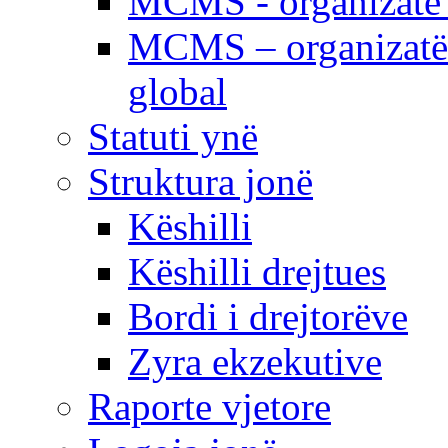
MCMS - organizatë e
MCMS – organizatë 
global
Statuti ynë
Struktura jonë
Këshilli
Këshilli drejtues
Bordi i drejtorëve
Zyra ekzekutive
Raporte vjetore