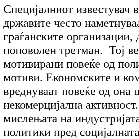
Специјалниот известувач в
државите често наметнува
граѓанските организации, 
поповолен третман. Тој ве
мотивирани повеќе од поли
мотиви. Економските и ко
вреднуваат повеќе од она ш
некомерцијална активност.
мислењата на индустријат
политики пред социјалнат