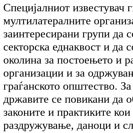
Специјалниот известувач г
мултилатералните организ
заинтересирани групи да с
секторска еднаквост и да 
околина за постоењето и р
организации и за одржува
граѓанското општество. За
државите се повикани да о
законите и практиките кои
раздружување, даноци и сл