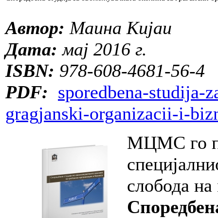
Автор:
Маина Кијаи
Дата:
мај 2016 г.
ISBN:
978-608-4681-56-4
PDF:
sporedbena-studija-
gragjanski-organizacii-i-biz
МЦМС го пр
специјалнио
слобода на
Споредбена