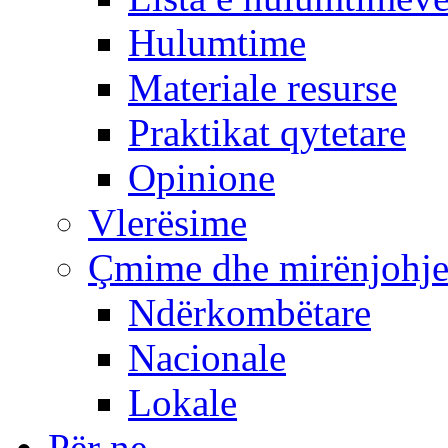
Hulumtime
Materiale resurse
Praktikat qytetare
Opinione
Vlerësime
Çmime dhe mirënjohj
Ndërkombëtare
Nacionale
Lokale
Për ne