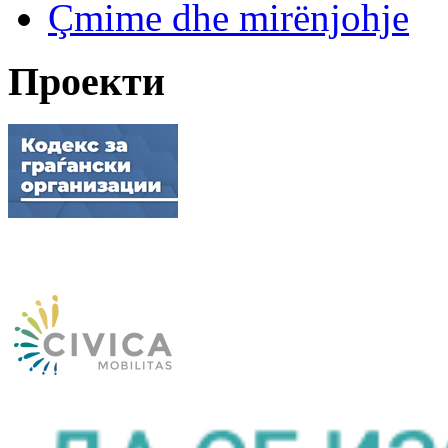
Çmime dhe mirënjohje
Проекти