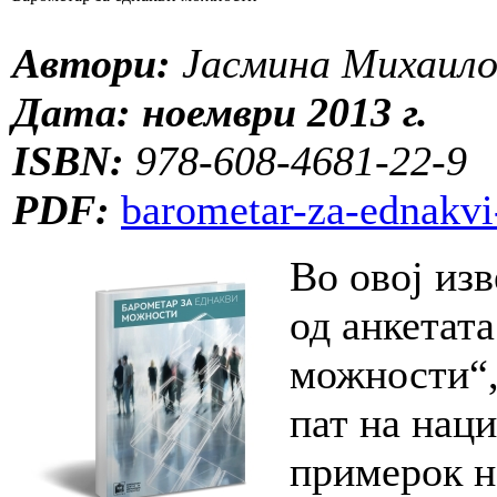
Автори:
Јасмина Михаило
Дата:
ноември 2013 г.
ISBN:
978-608-4681-22-9
PDF:
barometar-za-ednakvi
Во овој из
од анкетат
можности“,
пат на нац
примерок н