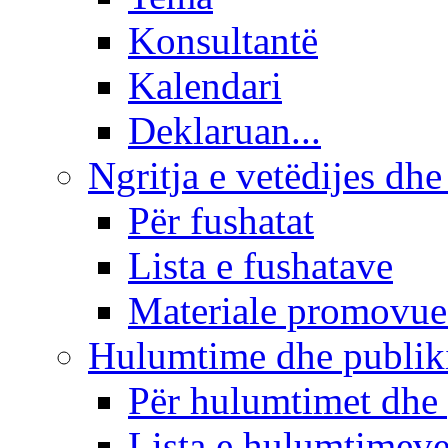
Konsultantë
Kalendari
Deklaruan...
Ngritja e vetëdijes dhe
Për fushatat
Lista e fushatave
Materiale promovue
Hulumtime dhe publi
Për hulumtimet dhe
Lista e hulumtimev