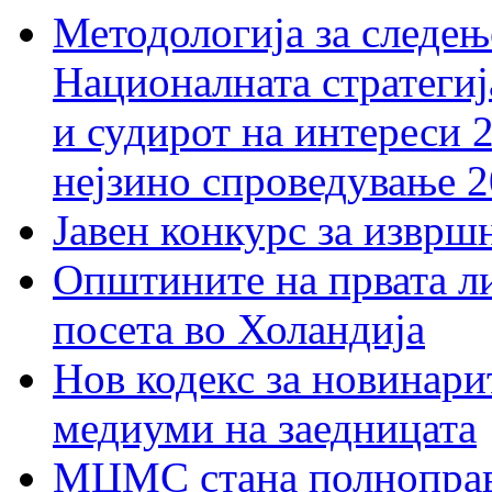
Методологија за следењ
Националната стратегиј
и судирот на интереси 
нејзино спроведување 
Јавен конкурс за изврш
Општините на првата ли
посета во Холандија
Нов кодекс за новинарит
медиуми на заедницата
МЦМС стана полноправн