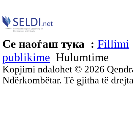
Се наоѓаш тука :
Fillimi
publikime
Hulumtime
Kopjimi ndalohet © 2026 Qend
Ndërkombëtar. Të gjitha të drejta