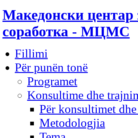
Македонски центар 
соработка - МЦМС
Fillimi
Për punën tonë
Programet
Konsultime dhe trajni
Për konsultimet dhe
Metodologjia
Tema