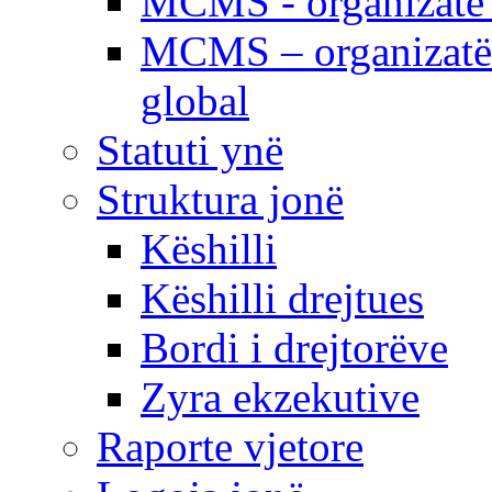
MCMS - organizatë e
MCMS – organizatë 
global
Statuti ynë
Struktura jonë
Këshilli
Këshilli drejtues
Bordi i drejtorëve
Zyra ekzekutive
Raporte vjetore