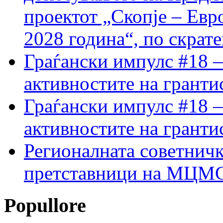
проектот „Скопје – Евр
2028 година“, по скрат
Граѓански импулс #18 –
активностите на гранти
Граѓански импулс #18 –
активностите на гранти
Регионалната советничк
претставници на МЦМС 
Popullore