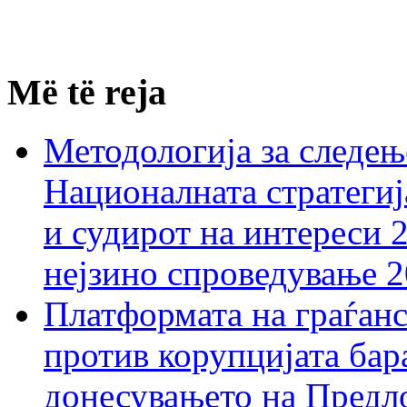
Më të reja
Методологија за следењ
Националната стратегиј
и судирот на интереси 
нејзино спроведување 
Платформата на граѓанс
против корупцијата бар
донесувањето на Предло