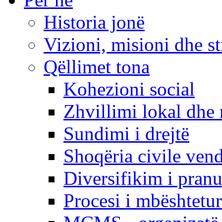
Historia jonë
Vizioni, misioni dhe st
Qëllimet tona
Kohezioni social
Zhvillimi lokal dhe 
Sundimi i drejtë
Shoqëria civile ven
Diversifikim i pranu
Procesi i mbështetur