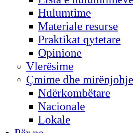
Hulumtime
Materiale resurse
Praktikat qytetare
Opinione
Vlerësime
Çmime dhe mirënjohj
Ndërkombëtare
Nacionale
Lokale
Për ne