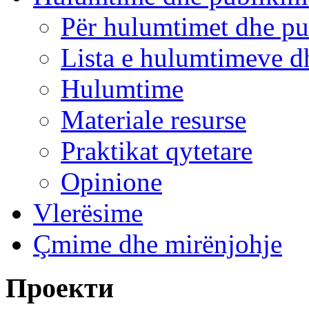
Për hulumtimet dhe pu
Lista e hulumtimeve d
Hulumtime
Materiale resurse
Praktikat qytetare
Opinione
Vlerësime
Çmime dhe mirënjohje
Проекти