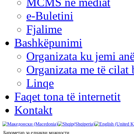
MCMS në mediat
e-Buletini
Fjalime
Bashkëpunimi
Organizata ku jemi anë
Organizata me të cila
Linqe
Faqet tona të internetit
Kontakt
Барометар за еднакви можности