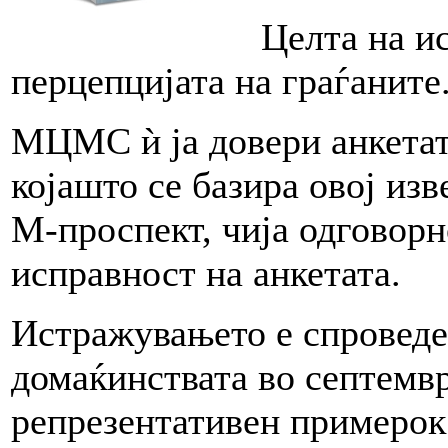
Целта на и
перцепцијата на граѓаните
МЦМС ѝ ја довери анкетат
којашто се базира овој изв
М-проспект, чија одговор
исправност на анкетата.
Истражувањето е спроведе
домаќинствата во септемвр
репрезентативен примерок