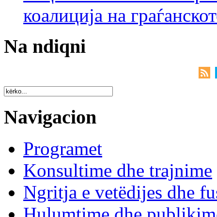
коалиција на граѓанск
Na ndiqni
Navigacion
Programet
Konsultime dhe trajnime
Ngritja e vetëdijes dhe fu
Hulumtime dhe publikim