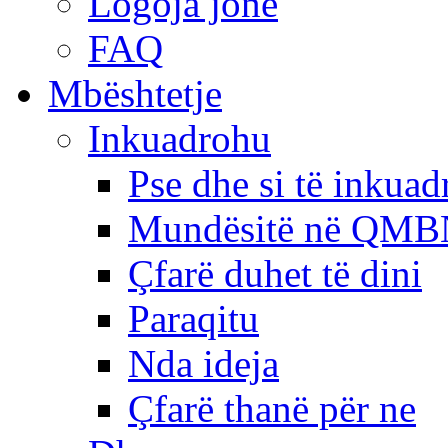
Logoja jonë
FAQ
Mbështetje
Inkuadrohu
Pse dhe si të inkua
Mundësitë në QMB
Çfarë duhet të dini
Paraqitu
Nda ideja
Çfarë thanë për ne