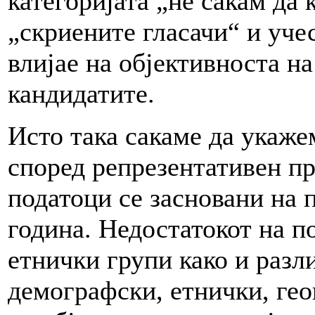
категоријата „не сакам да
„скриените гласачи“ и уче
влијае на објективноста на
кандидатите.
Исто така сакаме да укаже
според репрезентативен п
податоци се засновани на 
година. Недостатокот на п
етнички групи како и разл
демографски, етнички, гео