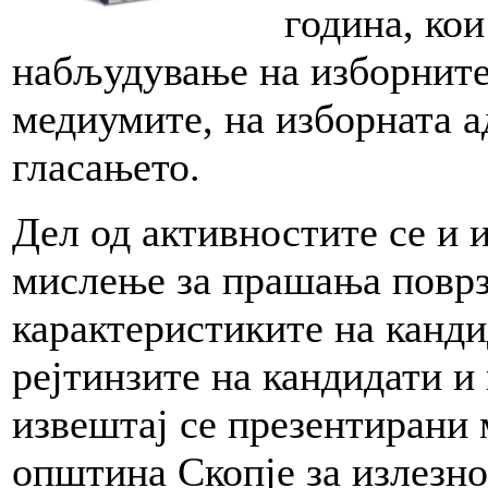
година, ко
набљудување на изборните
медиумите, на изборната а
гласањето.
Дел од активностите се и 
мислење за прашања поврз
карактеристиките на канди
рејтинзите на кандидати и
извештај се презентирани 
општина Скопје за излезнос