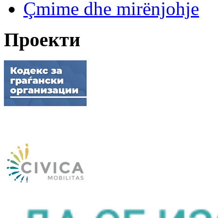
Çmime dhe mirënjohje
Проекти