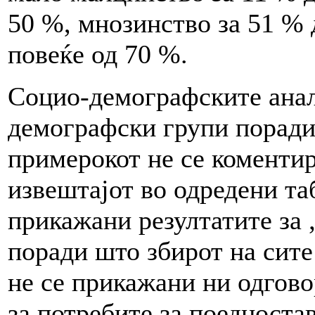
50 %, мнозинство за 51 % 
повеќе од 70 %.
Социо-демографските анал
демографски групи поради
примерокот не се коментир
извештајот во одредени та
прикажани резултатите за „
поради што збирот на сите
не се прикажани ни одгово
за потребите за поедност