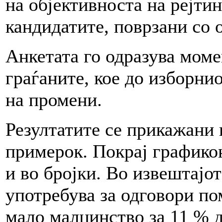
на објективноста на рејти
кандидатите, поврзани со 
Анкетата го одразува мом
граѓаните, кое до изборни
на промени.
Резултатите се прикажани 
примерок. Покрај графико
и во бројки. Во извештајо
употребува за одговори по
мало малцинство за 11 % д