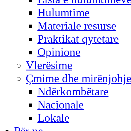
Hulumtime
Materiale resurse
Praktikat qytetare
Opinione
Vlerësime
Çmime dhe mirënjohj
Ndërkombëtare
Nacionale
Lokale
Për ne