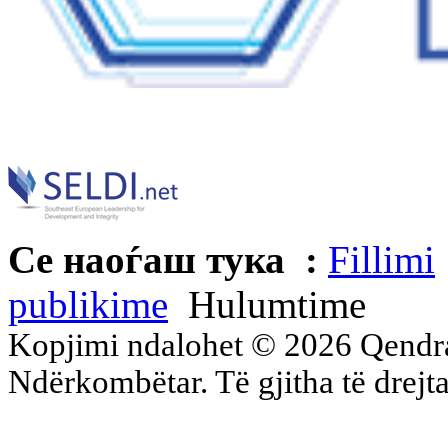
Се наоѓаш тука :
Fillimi
publikime
Hulumtime
Kopjimi ndalohet © 2026 Qend
Ndërkombëtar. Të gjitha të drejta