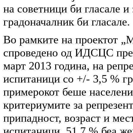
на советници би гласале и 
градоначалник би гласале.
Во рамките на проектот „
спроведено од ИДСЦС прек
март 2013 година, на репр
испитаници со +/- 3,5 % г
примерокот беше население
критериумите за репрезент
припадност, возраст и мес
испитаници, 51,7 % беа же