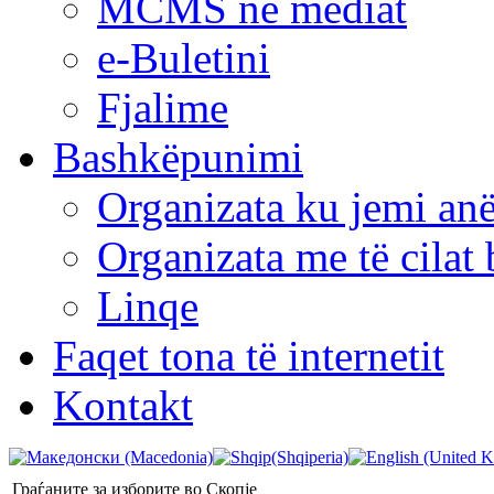
MCMS në mediat
e-Buletini
Fjalime
Bashkëpunimi
Organizata ku jemi anë
Organizata me të cila
Linqe
Faqet tona të internetit
Kontakt
Граѓаните за изборите во Скопје