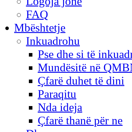
Logoja jonë
FAQ
Mbështetje
Inkuadrohu
Pse dhe si të inkua
Mundësitë në QMB
Çfarë duhet të dini
Paraqitu
Nda ideja
Çfarë thanë për ne