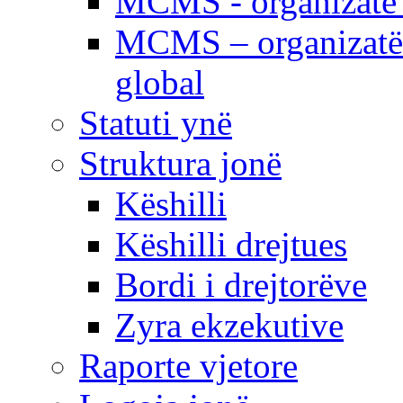
MCMS - organizatë e
MCMS – organizatë 
global
Statuti ynë
Struktura jonë
Këshilli
Këshilli drejtues
Bordi i drejtorëve
Zyra ekzekutive
Raporte vjetore