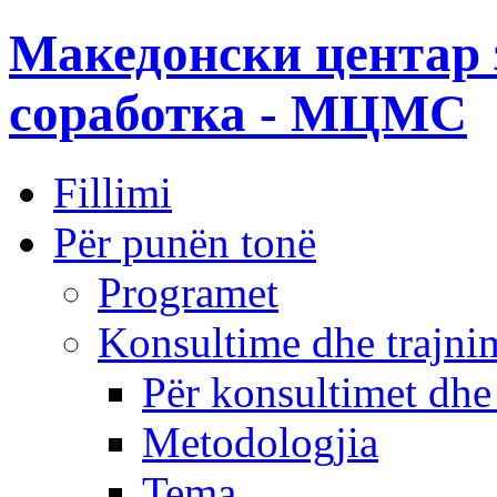
Македонски центар 
соработка - МЦМС
Fillimi
Për punën tonë
Programet
Konsultime dhe trajni
Për konsultimet dhe
Metodologjia
Tema