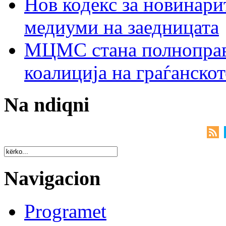
Нов кодекс за новинарит
медиуми на заедницата
МЦМС стана полноправн
коалиција на граѓанск
Na ndiqni
Navigacion
Programet