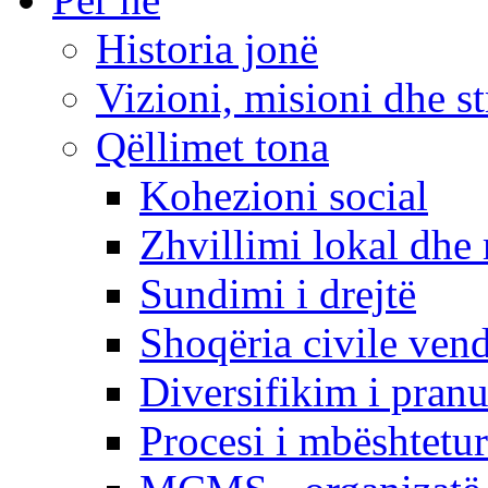
Historia jonë
Vizioni, misioni dhe st
Qëllimet tona
Kohezioni social
Zhvillimi lokal dhe 
Sundimi i drejtë
Shoqëria civile ven
Diversifikim i pranu
Procesi i mbështetur