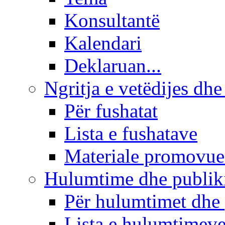
Konsultantë
Kalendari
Deklaruan...
Ngritja e vetëdijes dhe
Për fushatat
Lista e fushatave
Materiale promovue
Hulumtime dhe publi
Për hulumtimet dhe
Lista e hulumtimev