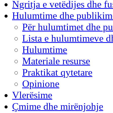
Ngritja e vetëdijes dhe fu
Hulumtime dhe publikim
Për hulumtimet dhe pu
Lista e hulumtimeve d
Hulumtime
Materiale resurse
Praktikat qytetare
Opinione
Vlerësime
Çmime dhe mirënjohje