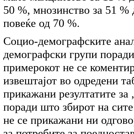
50 %, мнозинство за 51 % 
повеќе од 70 %.
Социо-демографските анал
демографски групи поради
примерокот не се коментир
извештајот во одредени та
прикажани резултатите за „
поради што збирот на сите
не се прикажани ни одгово
за потребите за поедност