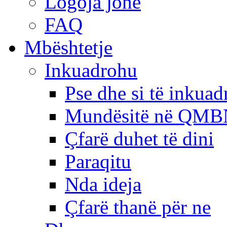
Logoja jonë
FAQ
Mbështetje
Inkuadrohu
Pse dhe si të inkua
Mundësitë në QMB
Çfarë duhet të dini
Paraqitu
Nda ideja
Çfarë thanë për ne