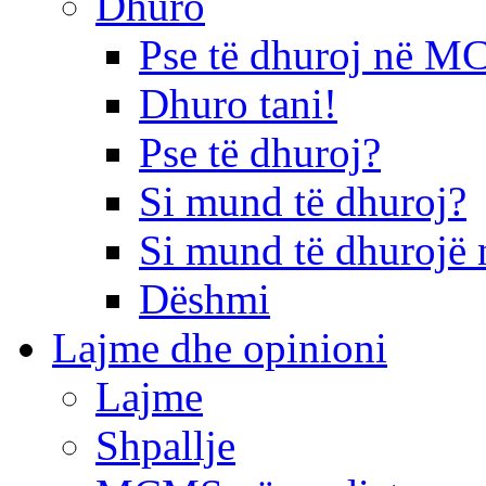
Dhuro
Pse të dhuroj në 
Dhuro tani!
Pse të dhuroj?
Si mund të dhuroj?
Si mund të dhurojë 
Dëshmi
Lajme dhe opinioni
Lajme
Shpallje