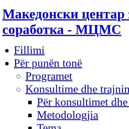
Македонски центар 
соработка - МЦМС
Fillimi
Për punën tonë
Programet
Konsultime dhe trajni
Për konsultimet dhe
Metodologjia
Tema