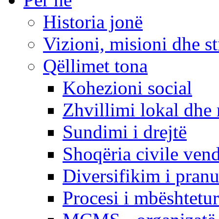
Historia jonë
Vizioni, misioni dhe st
Qëllimet tona
Kohezioni social
Zhvillimi lokal dhe 
Sundimi i drejtë
Shoqëria civile ven
Diversifikim i pranu
Procesi i mbështetur