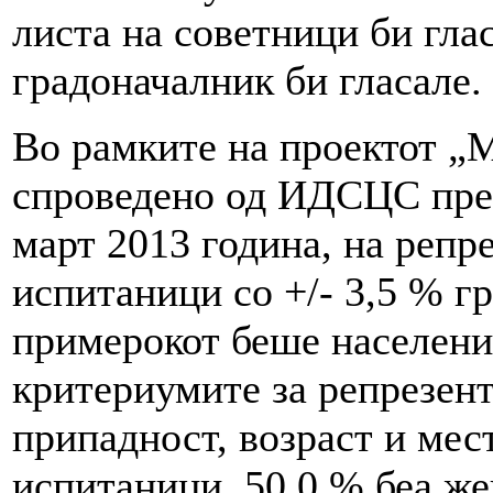
листа на советници би глас
градоначалник би гласале.
Во рамките на проектот „
спроведено од ИДСЦС прек
март 2013 година, на репр
испитаници со +/- 3,5 % г
примерокот беше население
критериумите за репрезент
припадност, возраст и мес
испитаници, 50,0 % беа же