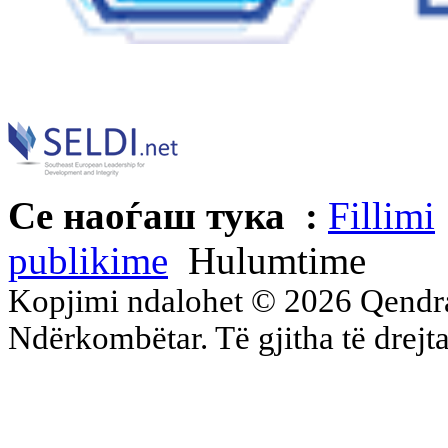
Се наоѓаш тука :
Fillimi
publikime
Hulumtime
Kopjimi ndalohet © 2026 Qend
Ndërkombëtar. Të gjitha të drejta