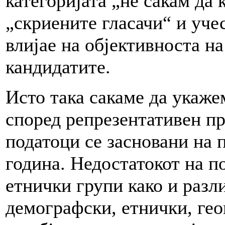
категоријата „не сакам да
„скриените гласачи“ и уче
влијае на објективноста на
кандидатите.
Исто така сакаме да укаже
според репрезентативен п
податоци се засновани на 
година. Недостатокот на п
етнички групи како и разл
демографски, етнички, гео