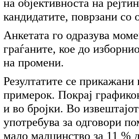
на објективноста на рејти
кандидатите, поврзани со 
Анкетата го одразува мом
граѓаните, кое до изборни
на промени.
Резултатите се прикажани 
примерок. Покрај графико
и во бројки. Во извештајо
употребува за одговори по
мало малцинство за 11 % д