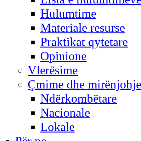
Hulumtime
Materiale resurse
Praktikat qytetare
Opinione
Vlerësime
Çmime dhe mirënjohj
Ndërkombëtare
Nacionale
Lokale
Për ne