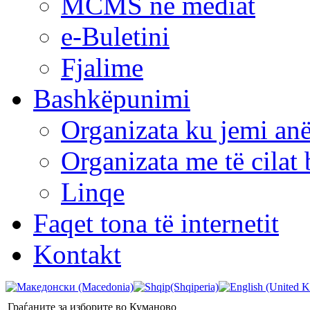
MCMS në mediat
e-Buletini
Fjalime
Bashkëpunimi
Organizata ku jemi anë
Organizata me të cila
Linqe
Faqet tona të internetit
Kontakt
Граѓаните за изборите во Куманово