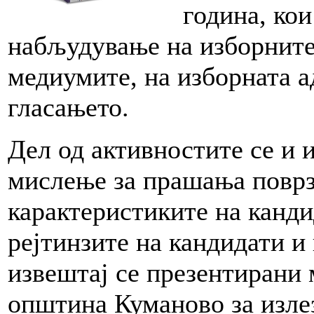
година, ко
набљудување на изборните
медиумите, на изборната а
гласањето.
Дел од активностите се и 
мислење за прашања поврз
карактеристиките на канди
рејтинзите на кандидати и
извештај се презентирани 
општина Куманово за излез