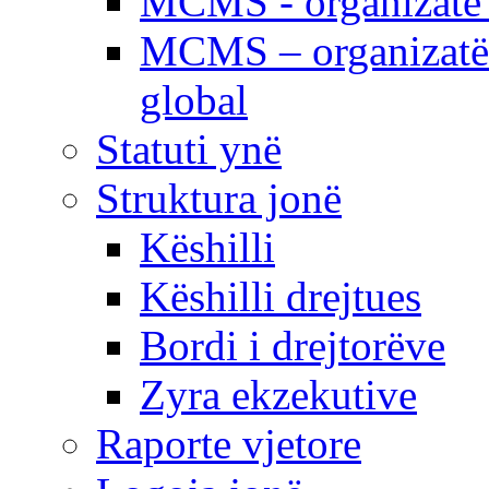
MCMS - organizatë e
MCMS – organizatë 
global
Statuti ynë
Struktura jonë
Këshilli
Këshilli drejtues
Bordi i drejtorëve
Zyra ekzekutive
Raporte vjetore