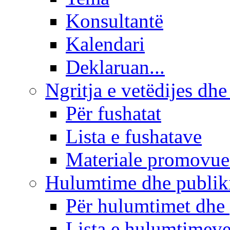
Konsultantë
Kalendari
Deklaruan...
Ngritja e vetëdijes dhe
Për fushatat
Lista e fushatave
Materiale promovue
Hulumtime dhe publi
Për hulumtimet dhe
Lista e hulumtimev